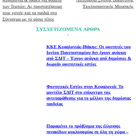
Κεφαλονιά & Ιθάκη για θύματα
Λειτουργία Σχολής Βυζαντινής
των Τεμπών: Ας προστατέψουμε
Ἐκκλησιαστικής Μουσικής
τους γονείς και τα παιδιά στο
Σύνταγμα ως το αίσιο τέλος
ΣΥΣΧΕΤΙΖΟΜΕΝΑ ΑΡΘΡΑ
ΚΚΕ Κεφαλονιάς-Ιθάκης: Οι φοιτητές του
Ιονίου Πανεπιστημίου δεν έχουν ανάγκη
από ΣΔΙΤ – Έχουν ανάγκη από δημόσιες &
δωρεάν φοιτητικές εστίες
Φοιτητικές Εστίες στην Κεφαλονιά: Το
μοντέλο ΣΔΙΤ στο επίκεντρο της
αντιπαράθεσης για το μέλλον της δημόσιας
παιδείας
Παραμένει το πρόβλημα της έλλειψης
πινακίδων κυκλοφορίας σε όλη τη χώρα –