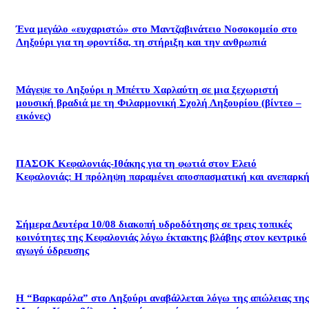
Ένα μεγάλο «ευχαριστώ» στο Μαντζαβινάτειο Νοσοκομείο στο
Ληξούρι για τη φροντίδα, τη στήριξη και την ανθρωπιά
Μάγεψε το Ληξούρι η Μπέττυ Χαρλαύτη σε μια ξεχωριστή
μουσική βραδιά με τη Φιλαρμονική Σχολή Ληξουρίου (βίντεο –
εικόνες)
ΠΑΣΟΚ Κεφαλονιάς-Ιθάκης για τη φωτιά στον Ελειό
Κεφαλονιάς: Η πρόληψη παραμένει αποσπασματική και ανεπαρκή
Σήμερα Δευτέρα 10/08 διακοπή υδροδότησης σε τρεις τοπικές
κοινότητες της Κεφαλονιάς λόγω έκτακτης βλάβης στον κεντρικό
αγωγό ύδρευσης
Η “Βαρκαρόλα” στο Ληξούρι αναβάλλεται λόγω της απώλειας της