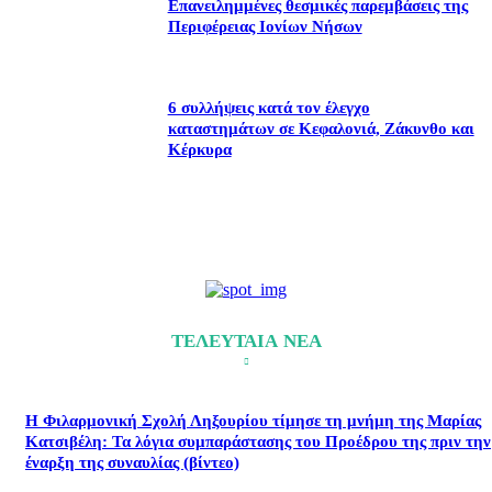
Επανειλημμένες θεσμικές παρεμβάσεις της
Περιφέρειας Ιονίων Νήσων
6 συλλήψεις κατά τον έλεγχο
καταστημάτων σε Κεφαλονιά, Ζάκυνθο και
Κέρκυρα
ΤΕΛΕΥΤΑΙΑ ΝΕΑ
Η Φιλαρμονική Σχολή Ληξουρίου τίμησε τη μνήμη της Μαρίας
Κατσιβέλη: Τα λόγια συμπαράστασης του Προέδρου της πριν την
έναρξη της συναυλίας (βίντεο)