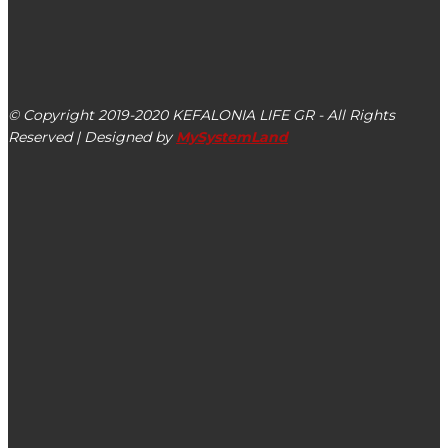
kefalonialife24@gmail.com
Αργοστόλι, Κεφαλονιά, ΤΚ 28100
© Copyright 2019-2020 KEFALONIA LIFE GR - All Rights
Reserved | Designed by
MySystemLand
ΕΙΔΗΣΕΙΣ
Κοργιαλένειο Μουσείο: Το έκθεμα του Μαρτίου 2025
Ο Πόρος Κεφαλονιάς έγινε η χαρά του βιβλιόφιλου
(εικόνες)