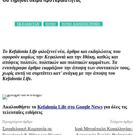
Θα τηρηθεί σειρά προτεραιότητας
ΕΚΠΑΙΔΕΥΣΗ
ΙΟΝΙΟ
ΙΟΝΙΟ ΠΑΝΕΠΙΣΤΗΜΙΟ
Facebook
X
Pinterest
WhatsApp
Το Kefalonia Life φιλοξενεί νέα, άρθρα και εκδηλώσεις που
αφορούν κυρίως την Κεφαλονιά και την Ιθάκη, καθώς και
απόψεις πολιτών, πολιτικών και πολιτικών κομμάτων. Τα
ενυπόγραφα άρθρα εκφράζουν την άποψη των συντακτών τους,
χωρίς αυτή να συμπίπτει κατ' ανάγκη με την άποψη του
Kefalonia Life.
Ακολουθήστε το
Kefalonia Life στο Google News
για όλες τις
τελευταίες ειδήσεις
Προηγούμενο άρθρο
Επόμενο άρθρο
Συναδελφική Κομπανία σε
Ιερά Μητρόπολη Κεφαλληνίας: