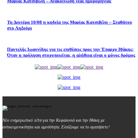
Μαρίας Κατσιβέλη – Ανακοίνωση νέας ημερομηνίας
Τη Δευτέρα 10/08 η κηδεία της Μαρίας Κατσιβέλη – Σταθάτου
στο Ληξούρι
​Παντελής Ιωαννίδης για τις επιθέσεις προς την Έπαρχο Ιθάκης:
Όταν η πρόληψη στοχοποιείται, η αλήθεια είναι ο μόνος δρόμος
Νέο ενημερωτικό site για την Κεφαλονιά και την Ιθάκη με
αντικειμενικότητα και αμεσότητα. Ελπίζουμε να το αγαπήσετε!