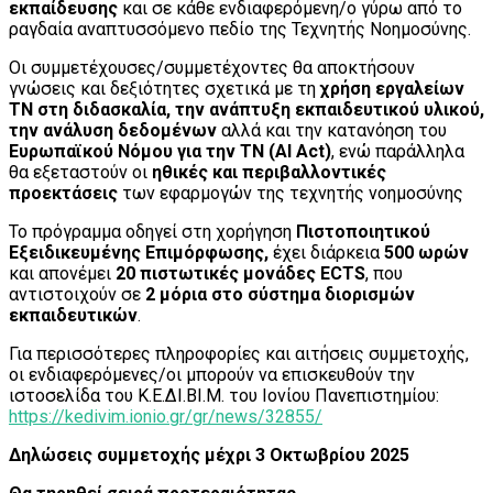
εκπαίδευσης
και σε κάθε ενδιαφερόμενη/ο γύρω από το
ραγδαία αναπτυσσόμενο πεδίο της Τεχνητής Νοημοσύνης.
Οι συμμετέχουσες/συμμετέχοντες θα αποκτήσουν
γνώσεις και δεξιότητες σχετικά με τη
χρήση εργαλείων
ΤΝ στη διδασκαλία, την ανάπτυξη εκπαιδευτικού υλικού,
την ανάλυση δεδομένων
αλλά και την κατανόηση του
Ευρωπαϊκού Νόμου για την ΤΝ (
AI
Act
)
, ενώ παράλληλα
θα εξεταστούν οι
ηθικές και περιβαλλοντικές
προεκτάσεις
των εφαρμογών της τεχνητής νοημοσύνης
Το πρόγραμμα οδηγεί στη χορήγηση
Πιστοποιητικού
Εξειδικευμένης Επιμόρφωσης,
έχει διάρκεια
500 ωρών
και απονέμει
20 πιστωτικές μονάδες
ECTS
, που
αντιστοιχούν σε
2 μόρια στο σύστημα διορισμών
εκπαιδευτικών
.
Για περισσότερες πληροφορίες και αιτήσεις συμμετοχής,
οι ενδιαφερόμενες/οι μπορούν να επισκευθούν την
ιστοσελίδα του Κ.Ε.ΔΙ.ΒΙ.Μ. του Ιονίου Πανεπιστημίου:
https://kedivim.ionio.gr/gr/news/32855/
Δηλώσεις συμμετοχής μέχρι 3 Οκτωβρίου 2025