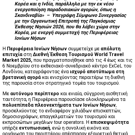
Κορέα και η Ινδία, παράλληλα με την εκ νέου
ενεργοποίηση παραδοσιακών αγορών, όπως η
Σκανδιναβία» – Υπεγράφη Σύμφωνο Συνεργασίας
με την Οργανωτική Επιτροπή της Παγκόσμιας
Έκθεσης Νησιών 2026, που θα λάβει χώρα στην
Κορέα, με ενεργή συμμετοχή της Περιφέρειας
Ιονίων Νήσων
Η
Περιφέρεια Ιονίων Νήσων
συμμετείχε με
απόλυτη
επιτυχία
στη
Διεθνή Έκθεση Τουρισμού World Travel
Market 2025,
που πραγματοποιήθηκε από τις 4 έως και τις
6 Νοεμβρίου στο εκθεσιακό-συνεδριακό κέντρο ExCeL του
Λονδίνου, καταγράφοντας ένα
ισχυρό αποτύπωμα στη
βρετανική αγορά
και ενισχύοντας περαιτέρω τη διεθνή
της παρουσία στον στρατηγικό τομέα του τουρισμού.
Με
αυτόνομο περίπτερο
και ενιαία, σύγχρονη αισθητική
ταυτότητα, η Περιφέρεια παρουσίασε ολοκληρωμένα τα
πολυεπίπεδα πλεονεκτήματα των Ιονίων Νήσων
,
προσελκύοντας το ενδιαφέρον χιλιάδων επισκεπτών,
δημοσιογράφων, επαγγελματιών του τουρισμού και
εκπροσώπων μεγάλων tour operators. Η
επισκεψιμότητα
υπήρξε
εντυπωσιακή
, ενώ η συνολική εικόνα και
οργάνωση του περιπτέρου απέσπασαν εξαιρετικά θετικά