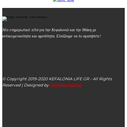
Νέο ενημερωτικό site για την Κεφαλονιά και την Ιθάκη με
αντικειμενικότητα και αμεσότητα. Ελπίζουμε να το αγαπήσετε!
kefalonialife24@gmail.com
Αργοστόλι, Κεφαλονιά, ΤΚ 28100
© Copyright 2019-2020 KEFALONIA LIFE GR - All Rights
Reserved | Designed by
MySystemLand
ΕΙΔΗΣΕΙΣ
Σύλλογος Ναυτικών Κεφαλονιάς: Νόμοι – «ξόβεργα»