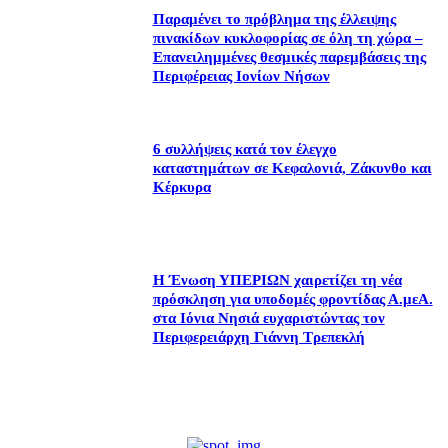
Παραμένει το πρόβλημα της έλλειψης
πινακίδων κυκλοφορίας σε όλη τη χώρα –
Επανειλημμένες θεσμικές παρεμβάσεις της
Περιφέρειας Ιονίων Νήσων
6 συλλήψεις κατά τον έλεγχο
καταστημάτων σε Κεφαλονιά, Ζάκυνθο και
Κέρκυρα
Η Ένωση ΥΠΕΡΙΩΝ χαιρετίζει τη νέα
πρόσκληση για υποδομές φροντίδας Α.μεΑ.
στα Ιόνια Νησιά ευχαριστώντας τον
Περιφερειάρχη Γιάννη Τρεπεκλή