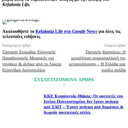
Kefalonia Life.
Ακολουθήστε το
Kefalonia Life στο Google News
για όλες τις
τελευταίες ειδήσεις
Προηγούμενο άρθρο
Επόμενο άρθρο
Σύσταση Χορωδίας Ελληνικής
Παναγής Καππάτος: Η
Παραδοσιακής Μουσικής για
μεγαλύτερη φοροαπαλλαγή της
γυναίκες & άνδρες από το Λύκειο
μεταπολίτευσης – Η Ελλάδα μας
Ελληνίδων Αργοστολίου
γυρίζει σελίδα
ΣΥΣΧΕΤΙΖΟΜΕΝΑ ΑΡΘΡΑ
ΚΚΕ Κεφαλονιάς-Ιθάκης: Οι φοιτητές του
Ιονίου Πανεπιστημίου δεν έχουν ανάγκη
από ΣΔΙΤ – Έχουν ανάγκη από δημόσιες &
δωρεάν φοιτητικές εστίες