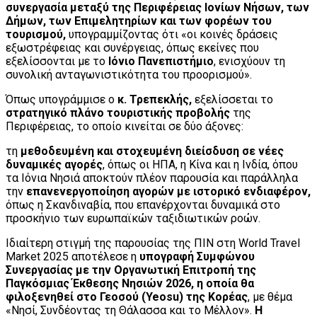
συνεργασία μεταξύ της Περιφέρειας Ιονίων Νήσων, των
Δήμων, των Επιμελητηρίων και των φορέων του
τουρισμού,
υπογραμμίζοντας ότι «οι κοινές δράσεις
εξωστρέφειας και συνέργειας, όπως εκείνες που
εξελίσσονται με το
Ιόνιο Πανεπιστήμιο
, ενισχύουν τη
συνολική ανταγωνιστικότητα του προορισμού».
Όπως υπογράμμισε ο
κ. Τρεπεκλής,
εξελίσσεται το
στρατηγικό πλάνο τουριστικής προβολής
της
Περιφέρειας, το οποίο κινείται σε δύο άξονες:
τη
μεθοδευμένη και στοχευμένη διείσδυση σε νέες
δυναμικές αγορές
, όπως οι ΗΠΑ, η Κίνα και η Ινδία, όπου
τα Ιόνια Νησιά αποκτούν πλέον παρουσία και παράλληλα
την
επανενεργοποίηση αγορών με ιστορικό ενδιαφέρον,
όπως η Σκανδιναβία, που επανέρχονται δυναμικά στο
προσκήνιο των ευρωπαϊκών ταξιδιωτικών ροών.
Ιδιαίτερη στιγμή της παρουσίας της ΠΙΝ στη World Travel
Market 2025 αποτέλεσε η
υπογραφή Συμφώνου
Συνεργασίας με την Οργανωτική Επιτροπή της
Παγκόσμιας Έκθεσης Νησιών 2026, η οποία θα
φιλοξενηθεί στο Γεοσού (Yeosu) της Κορέας
, με θέμα
«Νησί, Συνδέοντας τη Θάλασσα και το Μέλλον».
Η