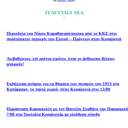
ΤΕΛΕΥΤΑΙΑ ΝΕΑ
Περιοδεία του Νίκου Καραθανασόπουλου από το ΚΚΕ στις
πυρόπληκτες περιοχές του Ελειού – Πρόννων στην Κεφαλονιά
Λειβαθώνιος, επί χρόνια εικόνες, όταν οι άνθρωποι θέλουν,
μπορούν!
Εκδήλωση μνήμης για τα θύματα των σεισμών του 1953 στο
Κατάρραχο, το παλιό χωριό, στην Κεφαλονιά στις 13/08
Παράσταση Καραγκιόζη με τον Βαγγέλη Σταθάτο την Παρασκευ
7/08 στα Τουλιάτα Κεφαλονιάς με ελεύθερη είσοδο