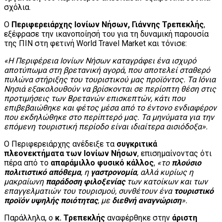
σχόλια.
Ο
Περιφερειάρχης Ιονίων Νήσων, Γιάννης Τρεπεκλής
,
εξέφρασε την ικανοποίησή του για τη δυναμική παρουσία
της ΠΙΝ στη φετινή World Travel Market και τόνισε:
«Η Περιφέρεια Ιονίων Νήσων καταγράφει ένα ισχυρό
αποτύπωμα στη βρετανική αγορά, που αποτελεί σταθερό
πυλώνα στήριξης του τουριστικού μας προϊόντος. Τα Ιόνια
Νησιά εξακολουθούν να βρίσκονται σε περίοπτη θέση στις
προτιμήσεις των Βρετανών επισκεπτών, κάτι που
επιβεβαιώθηκε και φέτος μέσα από το έντονο ενδιαφέρον
που εκδηλώθηκε στο περίπτερό μας. Τα μηνύματα για την
επόμενη τουριστική περίοδο είναι ιδιαίτερα αισιόδοξα».
Ο Περιφερειάρχης ανέδειξε τα
συγκριτικά
πλεονεκτήματα των Ιονίων Νήσων
, επισημαίνοντας ότι
πέρα από το
απαράμιλλο φυσικό κάλλος
,
«το
πλούσιο
πολιτιστικό απόθεμα
, η
γαστρονομία
, αλλά κυρίως η
μακραίωνη
παράδοση φιλοξενίας
των κατοίκων και των
επαγγελματιών του τουρισμού, συνθέτουν ένα
τουριστικό
προϊόν υψηλής ποιότητας
, με
διεθνή αναγνώριση
».
Παράλληλα, ο
κ. Τρεπεκλής
αναφέρθηκε στην
άριστη