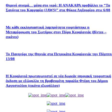
Θερινό σινεμά… μέσα στο νερό: Η ΑΝΑΚΑΡΑ προβάλλει το “Τα
Σαγόνια του Καρχαρία (JAWS)” στα Φύκια Ληξουρίου στις 6/08
Με κάθε εκκλησιαστική λαμπρότητα γιορτάστηκε η
Μεταμόρφωση του Σωτήρος στον Πόρο Κεφαλονιάς (βίντεο –
εικόνες)
Το Πανηγύρι της Θηνιάς στα Πετρικάτα Κεφαλονιάς την Πέμπτη
13/08
Η Κεφαλονιά πρωταγωνιστεί σε νέα δωρεάν ψηφιακή τουριστική
έκδοση με εξώφυλλο τη βραβευμένη παραλία Φτέρη του Δήμου
Αργοστολίου (εικόνα εξωφύλλου)