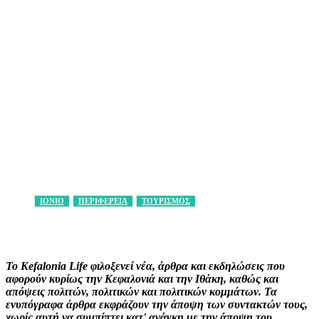
ΙΟΝΙΟ
ΠΕΡΙΦΕΡΕΙΑ
ΤΟΥΡΙΣΜΟΣ
Facebook
X
Pinterest
WhatsApp
Το Kefalonia Life φιλοξενεί νέα, άρθρα και εκδηλώσεις που
αφορούν κυρίως την Κεφαλονιά και την Ιθάκη, καθώς και
απόψεις πολιτών, πολιτικών και πολιτικών κομμάτων. Τα
ενυπόγραφα άρθρα εκφράζουν την άποψη των συντακτών τους,
χωρίς αυτή να συμπίπτει κατ' ανάγκη με την άποψη του