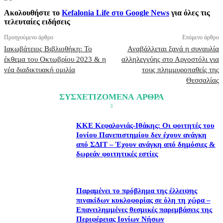
Ακολουθήστε το
Kefalonia Life στο Google News
για όλες τις
τελευταίες ειδήσεις
Προηγούμενο άρθρο
Επόμενο άρθρο
Ιακωβάτειος Βιβλιοθήκη: Το
Αναβάλλεται ξανά η συναυλία
έκθεμα του Οκτωβρίου 2023 & η
αλληλεγγύης στο Αργοστόλι για
νέα διαδικτυακή ομιλία
τους πλημμυροπαθείς της
Θεσσαλίας
ΣΥΣΧΕΤΙΖΟΜΕΝΑ ΑΡΘΡΑ
ΚΚΕ Κεφαλονιάς-Ιθάκης: Οι φοιτητές του
Ιονίου Πανεπιστημίου δεν έχουν ανάγκη
από ΣΔΙΤ – Έχουν ανάγκη από δημόσιες &
δωρεάν φοιτητικές εστίες
Παραμένει το πρόβλημα της έλλειψης
πινακίδων κυκλοφορίας σε όλη τη χώρα –
Επανειλημμένες θεσμικές παρεμβάσεις της
Περιφέρειας Ιονίων Νήσων