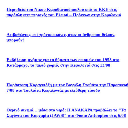
Περιοδεία του Νίκου Καραθανασόπουλου από το ΚΚΕ στις
πυρόπληκτες περιοχές του Ελειού – Πρόννων στην Κεφαλονιά
Λειβαθώνιος, επί χρόνια εικόνες, όταν οι άνθρωποι θέλουν,
μπορούν!
Εκδήλωση μνήμης για τα θύματα των σεισμών του 1953 στο
Κατάρραχο, το παλιό χωριό, στην Κεφαλονιά στις 13/08
Παράσταση Καραγκιόζη με τον Βαγγέλη Σταθάτο την Παρασκευ
7/08 στα Τουλιάτα Κεφαλονιάς με ελεύθερη είσοδο
Θερινό σινεμά… μέσα στο νερό: Η ΑΝΑΚΑΡΑ προβάλλει το “Τα
Σαγόνια του Καρχαρία (JAWS)” στα Φύκια Ληξουρίου στις 6/08