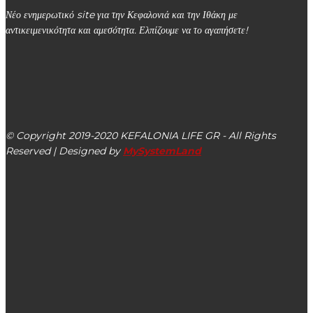
Νέο ενημερωτικό site για την Κεφαλονιά και την Ιθάκη με
αντικειμενικότητα και αμεσότητα. Ελπίζουμε να το αγαπήσετε!
kefalonialife24@gmail.com
Αργοστόλι, Κεφαλονιά, ΤΚ 28100
© Copyright 2019-2020 KEFALONIA LIFE GR - All Rights
Reserved | Designed by
MySystemLand
ΕΙΔΗΣΕΙΣ
Οι πρόσφατες δράσεις των ΚΑΠΗ Κεφαλληνίας
πρόσφεραν στα μέλη τους ευκαιρίες για δημιουργική
απασχόληση, ψυχαγωγία & κοινωνική συναναστροφή
(εικόνες)