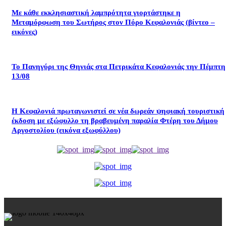
Με κάθε εκκλησιαστική λαμπρότητα γιορτάστηκε η
Μεταμόρφωση του Σωτήρος στον Πόρο Κεφαλονιάς (βίντεο –
εικόνες)
Το Πανηγύρι της Θηνιάς στα Πετρικάτα Κεφαλονιάς την Πέμπτη
13/08
Η Κεφαλονιά πρωταγωνιστεί σε νέα δωρεάν ψηφιακή τουριστική
έκδοση με εξώφυλλο τη βραβευμένη παραλία Φτέρη του Δήμου
Αργοστολίου (εικόνα εξωφύλλου)