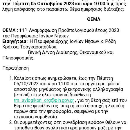
την Πέμπτη 05 Οκτωβρίου 2023 και ώρα 10:00 π.μ
, προς
λήψη απόφασης στο παρακάτω θέμα ημερήσιας διάταξης:
ΘΕΜΑ
η
ΘΕΜΑ : 11
Αναμόρφωση Προϋπολογισμού έτους 2023
της Περιφέρειας Ιονίων Νήσων.
Εισηγήτρια :
H Περιφερειάρχης Ιονίων Νήσων κ. Ρόδη
Κράτσα-Τσαγκαροπούλου.
Γενική Δ/νση Διοίκησης, Οικονομικού και
Πληροφορικής.
Παρατήρηση:
Καλείστε όπως ενημερώσετε, έως την Πέμπτη
05/10/2023 και ώρα 11:00 π.μ. το αργότερο, μέσω
αποστολής μηνύματος ηλεκτρονικής αλληλογραφία
(e-mail) στην ηλεκτρονική διεύθυνση
tm_sylogikon_org@pin.gov.gr
, για τη θέση σας επί του
θέματος ψηφίζοντας υπέρ ή κατά ή αποχή ή λευκό ή
παρών από την ψηφοφορία , σύμφωνα με την
ισχύουσα νομοθεσία.
Οι συμμετέχοντες στη συνεδρίαση εφόσον θέλουν να
τοποθετηθούν αναλυτικότερα μπορούν μαζί με την