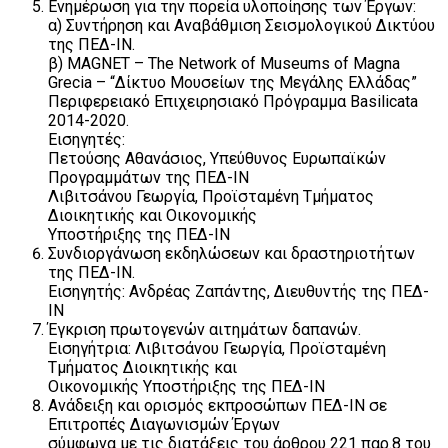
Ενημέρωση για την πορεία υλοποίησης των Έργων:
α) Συντήρηση και Αναβάθμιση Σεισμολογικού Δικτύου
της ΠΕΔ-ΙΝ.
β) MAGNET – The Network of Museums of Magna
Grecia – “Δίκτυο Μουσείων της Μεγάλης Ελλάδας”
Περιφερειακό Επιχειρησιακό Πρόγραμμα Basilicata
2014-2020.
Εισηγητές:
Πετούσης Αθανάσιος, Υπεύθυνος Ευρωπαϊκών
Προγραμμάτων της ΠΕΔ-ΙΝ
Λιβιτσάνου Γεωργία, Προϊσταμένη Τμήματος
Διοικητικής και Οικονομικής
Υποστήριξης της ΠΕΔ-ΙΝ
Συνδιοργάνωση εκδηλώσεων και δραστηριοτήτων
της ΠΕΔ-ΙΝ.
Εισηγητής: Ανδρέας Ζαπάντης, Διευθυντής της ΠΕΔ-
ΙΝ
Έγκριση πρωτογενών αιτημάτων δαπανών.
Εισηγήτρια: Λιβιτσάνου Γεωργία, Προϊσταμένη
Τμήματος Διοικητικής και
Οικονομικής Υποστήριξης της ΠΕΔ-ΙΝ
Ανάδειξη και ορισμός εκπροσώπων ΠΕΔ-ΙΝ σε
Επιτροπές Διαγωνισμών Έργων
σύμφωνα με τις διατάξεις του άρθρου 221 παρ.8 του