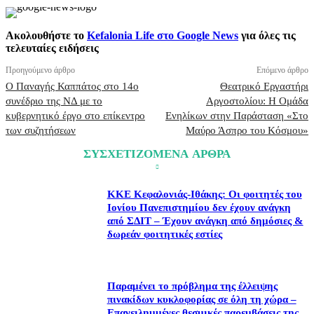
Ακολουθήστε το
Kefalonia Life στο Google News
για όλες τις
τελευταίες ειδήσεις
Προηγούμενο άρθρο
Επόμενο άρθρο
Ο Παναγής Καππάτος στο 14ο
Θεατρικό Εργαστήρι
συνέδριο της ΝΔ με το
Αργοστολίου: Η Ομάδα
κυβερνητικό έργο στο επίκεντρο
Ενηλίκων στην Παράσταση «Στο
των συζητήσεων
Μαύρο Άσπρο του Κόσμου»
ΣΥΣΧΕΤΙΖΟΜΕΝΑ ΑΡΘΡΑ
ΚΚΕ Κεφαλονιάς-Ιθάκης: Οι φοιτητές του
Ιονίου Πανεπιστημίου δεν έχουν ανάγκη
από ΣΔΙΤ – Έχουν ανάγκη από δημόσιες &
δωρεάν φοιτητικές εστίες
Παραμένει το πρόβλημα της έλλειψης
πινακίδων κυκλοφορίας σε όλη τη χώρα –
Επανειλημμένες θεσμικές παρεμβάσεις της