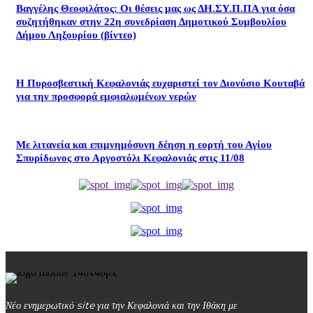
Βαγγέλης Θεοφιλάτος: Οι θέσεις μας ως ΔΗ.ΣΥ.Π.ΠΑ για όσα
συζητήθηκαν στην 22η συνεδρίαση Δημοτικού Συμβουλίου
Δήμου Ληξουρίου (βίντεο)
Η Πυροσβεστική Κεφαλονιάς ευχαριστεί τον Διονύσιο Κουταβά
για την προσφορά εμφιαλωμένων νερών
Με λιτανεία και επιμνημόσυνη δέηση η εορτή του Αγίου
Σπυρίδωνος στο Αργοστόλι Κεφαλονιάς στις 11/08
Νέο ενημερωτικό site για την Κεφαλονιά και την Ιθάκη με