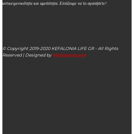
αντικειμενικότητα και αμεσότητα. Ελπίζουμε να το αγαπήσετε!
kefalonialife24@gmail.com
Αργοστόλι, Κεφαλονιά, ΤΚ 28100
© Copyright 2019-2020 KEFALONIA LIFE GR - All Rights
Reserved | Designed by
MySystemLand
ΕΙΔΗΣΕΙΣ
Ο Μάριος Γαρμπής κατέκτησε την 11η πανελλήνια θέση
στο Πανελλήνιο Πρωτάθλημα Παίδων Κωπηλασίας – Με
σημαντικές επιδόσεις και ο Παναγής Μαγουλάς (βίντεο –
εικόνες)