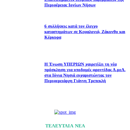
Περιφέρειας Ιονίων Νήσων
6 συλλήψεις κατά τον έλεγχο
καταστημάτων σε Κεφαλονιά, Ζάκυνθο και
Κέρκυρα
Η Ένωση ΥΠΕΡΙΩΝ χαιρετίζει τη νέα
πρόσκληση για υποδομές φροντίδας Α.μεΑ.
στα Ιόνια Νησιά ευχαριστώντας τον
Περιφερειάρχη Γιάννη Τρεπεκλή
ΤΕΛΕΥΤΑΙΑ ΝΕΑ