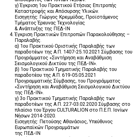
γ) Έγκριση 1ου Πρακτικού Ετήσιας Επιτροπής
Καταστροφής και Απόσυρσης Yλικών.
Εισηγητής: Γιώργος Κρεμμύδας, Προϊστάμενος
Τμήματος Έρευνας Τεχνολογίας
& Ανάπτυξης της ΠΕΔ-ΙΝ
Έγκριση Πρακτικών Επιτροπών Παρακολούθησης –
Παραλαβής.
α) 1ου Πρακτικού Οριστικής Παραλαβής των
παραδοτέων της Α.Π. 1407-25.10.2021 Σύμβασης του
Προγράμματος «Συντήρηση και Αναβάθμιση
Σεισμολογικού Δικτύου της ΠΕΔ-ΙΝ».
β) 1ου Πρακτικού Τμηματικής Παραλαβής του
παραδοτέου της Α.Π. 619-05.05.2021
Προγραμματικής Σύμβασης, του Προγράμματος
«Συντήρηση και Αναβάθμιση Σεισμολογικού Δικτύου
της ΠΕΔ-ΙΝ».
γ) 3ο Πρακτικού Τμηματικής Παραλαβής των
παραδοτέων της Α.Π. 227-03.02.2020 Σύμβασης στο
πλαίσιο του Έργου CULTURALION στο Π.Ε.Π. Ιονίων
Νήσων 2014-2020.
Εισηγητής: Πετούσης Αθανάσιος, Υπεύθυνος
Ευρωπαϊκών Προγραμμάτων
της ΠΕΔ-ΙΝ