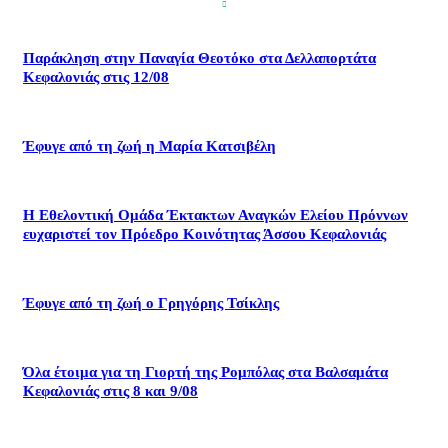
Παράκληση στην Παναγία Θεοτόκο στα Δελλαπορτάτα
Κεφαλονιάς στις 12/08
Έφυγε από τη ζωή η Μαρία Κατσιβέλη
Η Εθελοντική Ομάδα Έκτακτων Αναγκών Ελείου Πρόννων
ευχαριστεί τον Πρόεδρο Κοινότητας Άσσου Κεφαλονιάς
Έφυγε από τη ζωή ο Γρηγόρης Τσίκλης
Όλα έτοιμα για τη Γιορτή της Ρομπόλας στα Βαλσαμάτα
Κεφαλονιάς στις 8 και 9/08