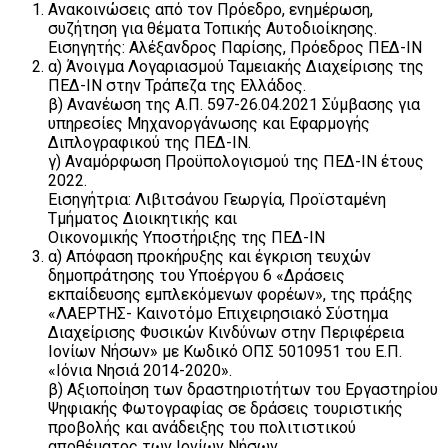
Ανακοινώσεις από τον Πρόεδρο, ενημέρωση,
συζήτηση για θέματα Τοπικής Αυτοδιοίκησης.
Εισηγητής: Αλέξανδρος Παρίσης, Πρόεδρος ΠΕΔ-ΙΝ
α) Άνοιγμα Λογαριασμού Ταμειακής Διαχείρισης της
ΠΕΔ-ΙΝ στην Τράπεζα της Ελλάδος.
β) Ανανέωση της Α.Π. 597-26.04.2021 Σύμβασης για
υπηρεσίες Μηχανοργάνωσης και Εφαρμογής
Διπλογραφικού της ΠΕΔ-ΙΝ.
γ) Αναμόρφωση Προϋπολογισμού της ΠΕΔ-ΙΝ έτους
2022.
Εισηγήτρια: Λιβιτσάνου Γεωργία, Προϊσταμένη
Τμήματος Διοικητικής και
Οικονομικής Υποστήριξης της ΠΕΔ-ΙΝ
α) Απόφαση προκήρυξης και έγκριση τευχών
δημοπράτησης του Υποέργου 6 «Δράσεις
εκπαίδευσης εμπλεκόμενων φορέων», της πράξης
«ΛΑΕΡΤΗΣ- Καινοτόμο Επιχειρησιακό Σύστημα
Διαχείρισης Φυσικών Κινδύνων στην Περιφέρεια
Ιονίων Νήσων» με Κωδικό ΟΠΣ 5010951 του Ε.Π.
«Ιόνια Νησιά 2014-2020».
β) Αξιοποίηση των δραστηριοτήτων του Εργαστηρίου
Ψηφιακής Φωτογραφίας σε δράσεις τουριστικής
προβολής και ανάδειξης του πολιτιστικού
αποθέματος των Ιονίων Νήσων.