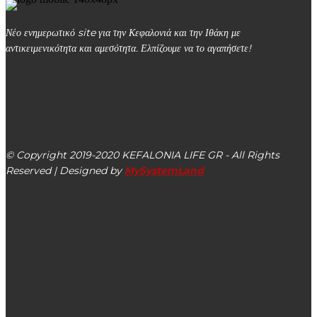
Νέο ενημερωτικό site για την Κεφαλονιά και την Ιθάκη με
αντικειμενικότητα και αμεσότητα. Ελπίζουμε να το αγαπήσετε!
kefalonialife24@gmail.com
Αργοστόλι, Κεφαλονιά, ΤΚ 28100
© Copyright 2019-2020 KEFALONIA LIFE GR - All Rights
Reserved | Designed by
MySystemLand
ΕΙΔΗΣΕΙΣ
Rapid Test για Covid-19 από την Κινητή Ομάδα Υγείας
του ΕΟΔΥ στο Δήμο Αργοστολίου