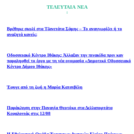
ΤΕΛΕΥΤΑΙΑ ΝΕΑ
Βρέθηκε σκυλί στα Τζανετάτα Σάμης – Το αναγνωρίζει ή το
αναζητά κανείς;
Οδυσσειακό Κέντρο Ιθάκης: Άλλαξαν την πινακίδα πριν καν
παραληφθεί το έργο με τη νέα ονομασία «Δημοτικό Οδυσσειακό
Κέντρο Δήμου Ιθάκης»
Έφυγε από τη ζωή η Μαρία Κατσιβέλη
Παράκληση στην Παναγία Θεοτόκο στα Δελλαπορτάτα
Κεφαλονιάς στις 12/08