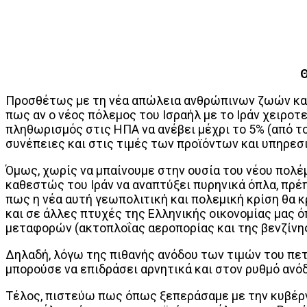
Θ
Προσθέτως με τη νέα απώλεια ανθρώπινων ζωών και 
πως αν ο νέος πόλεμος του Ισραήλ με το Ιράν χειροτ
πληθωρισμός στις ΗΠΑ να ανέβει μέχρι το 5% (από το
συνέπειες και στις τιμές των προϊόντων και υπηρεσ
Όμως, χωρίς να μπαίνουμε στην ουσία του νέου πολέμ
καθεστώς του Ιράν να αναπτύξει πυρηνικά όπλα, πρέ
πως η νέα αυτή γεωπολιτική και πολεμική κρίση θα
και σε άλλες πτυχές της Ελληνικής οικονομίας μας 
μεταφορών (ακτοπλοΐας αεροπορίας και της βενζίνη
Δηλαδή, λόγω της πιθανής ανόδου των τιμών του πετ
μπορούσε να επιδράσει αρνητικά και στον ρυθμό ανό
Τέλος, πιστεύω πως όπως ξεπεράσαμε με την κυβέρ