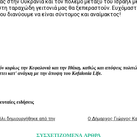
ας στην Ουκρανία και τον πόλεμο μεταξύ του Ισραήλ μ
στη ταραχώδη γειτονιά μας θα ξεπεραστούν. Ευχόμαστ
υ διανύουμε να είναι σύντομος και αναίμακτος!
interest
WhatsApp
Linkedin
Email
ρούν κυρίως την Κεφαλονιά και την Ιθάκη, καθώς και απόψεις πολι
ει κατ' ανάγκη με την άποψη του Kefalonia Life.
λευταίες ειδήσεις
λι δημιουργήθηκε από την
Ο Δήμαρχος Γιώργος Κα
ΣΥΣΧΕΤΙΖΟΜΕΝΑ ΑΡΘΡΑ