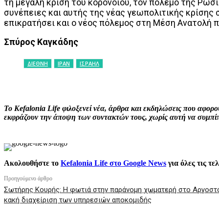
τη μεγάλη κρίση του κορονοϊού, τον πόλεμο της Ρωσί
συνέπειες και αυτής της νέας γεωπολιτικής κρίσης 
επικρατήσει και ο νέος πόλεμος στη Μέση Ανατολή πο
Σπύρος Καγκάδης
ΔΙΕΘΝΗ
ΙΡΑΝ
ΙΣΡΑΗΛ
ΚΟΙΝΟΠΟΙΗΣΗ
Facebook
X
P
Το Kefalonia Life φιλοξενεί νέα, άρθρα και εκδηλώσεις που αφο
εκφράζουν την άποψη των συντακτών τους, χωρίς αυτή να συμπίπτ
Ακολουθήστε το
Kefalonia Life στο Google News
για όλες τις τε
Προηγούμενο άρθρο
Σωτήρης Κουρής: Η φωτιά στην παράνομη χωματερή στο Αργοστό
κακή διαχείριση των υπηρεσιών αποκομιδής