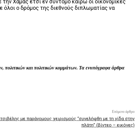
ε την Χαμάς έτσι εν σύντομο καιρώ οι οικονομικές
ε όλοι ο δρόμος της διεθνούς διπλωματίας να
Print
Tumblr
VK
Viber
τών, πολιτικών και πολιτικών κομμάτων. Τα ενυπόγραφα άρθρα
Επόμενο άρθρο
τσιβέλης με παράνομους χειρισμούς “συνελήφθη με τη γίδα στην
πλάτη” (βίντεο – εικόνες)