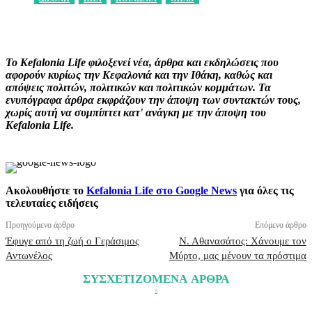
Facebook
X
Pinterest
WhatsApp
Το Kefalonia Life φιλοξενεί νέα, άρθρα και εκδηλώσεις που
αφορούν κυρίως την Κεφαλονιά και την Ιθάκη, καθώς και
απόψεις πολιτών, πολιτικών και πολιτικών κομμάτων. Τα
ενυπόγραφα άρθρα εκφράζουν την άποψη των συντακτών τους,
χωρίς αυτή να συμπίπτει κατ' ανάγκη με την άποψη του
Kefalonia Life.
Ακολουθήστε το
Kefalonia Life στο Google News
για όλες τις
τελευταίες ειδήσεις
Προηγούμενο άρθρο
Επόμενο άρθρο
Έφυγε από τη ζωή ο Γεράσιμος
Ν. Αθανασάτος: Χάνουμε τον
Αντωνέλος
Μύρτο, μας μένουν τα πρόστιμα
ΣΥΣΧΕΤΙΖΟΜΕΝΑ ΑΡΘΡΑ