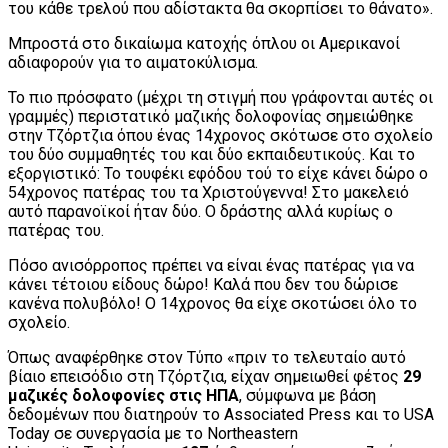
του κάθε τρελού που αδίστακτα θα σκορπίσει το θάνατο».
Μπροστά στο δικαίωμα κατοχής όπλου οι Αμερικανοί
αδιαφορούν για το αιματοκύλισμα.
Το πιο πρόσφατο (μέχρι τη στιγμή που γράφονται αυτές οι
γραμμές) περιστατικό μαζικής δολοφονίας σημειώθηκε
στην Τζόρτζια όπου ένας 14χρονος σκότωσε στο σχολείο
του δύο συμμαθητές του και δύο εκπαιδευτικούς. Και το
εξοργιστικό: Το τουφέκι εφόδου τού το είχε κάνει δώρο ο
54χρονος πατέρας του τα Χριστούγεννα! Στο μακελειό
αυτό παρανοϊκοί ήταν δύο. Ο δράστης αλλά κυρίως ο
πατέρας του.
Πόσο ανισόρροπος πρέπει να είναι ένας πατέρας για να
κάνει τέτοιου είδους δώρο! Καλά που δεν του δώρισε
κανένα πολυβόλο! Ο 14χρονος θα είχε σκοτώσει όλο το
σχολείο.
Όπως αναφέρθηκε στον Τύπο «πριν το τελευταίο αυτό
βίαιο επεισόδιο στη Τζόρτζια, είχαν σημειωθεί φέτος
29
μαζικές δολοφονίες στις ΗΠΑ
, σύμφωνα με βάση
δεδομένων που διατηρούν το Associated Press και το USA
Today σε συνεργασία με το Northeastern