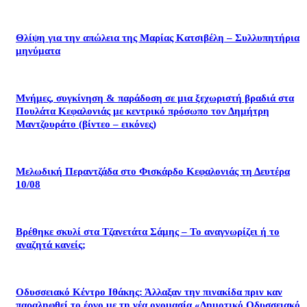
Θλίψη για την απώλεια της Μαρίας Κατσιβέλη – Συλλυπητήρια
μηνύματα
Μνήμες, συγκίνηση & παράδοση σε μια ξεχωριστή βραδιά στα
Πουλάτα Κεφαλονιάς με κεντρικό πρόσωπο τον Δημήτρη
Μαντζουράτο (βίντεο – εικόνες)
Μελωδική Περαντζάδα στο Φισκάρδο Κεφαλονιάς τη Δευτέρα
10/08
Βρέθηκε σκυλί στα Τζανετάτα Σάμης – Το αναγνωρίζει ή το
αναζητά κανείς;
Οδυσσειακό Κέντρο Ιθάκης: Άλλαξαν την πινακίδα πριν καν
παραληφθεί το έργο με τη νέα ονομασία «Δημοτικό Οδυσσειακό