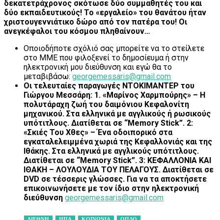
δεκατετράχρονος σκότωσε δύο συμμαθητές του και
δύο εκπαιδευτικούς! Το «εργαλείο» του θανάτου ήταν
χριστουγεννιάτικο δώρο από τον πατέρα του! Οι
ανεγκέφαλοι του κόσμου πληθαίνουν…
Οποιοδήποτε σχόλιό σας μπορείτε να το στείλετε
στο ΜΜΕ που φιλοξενεί το δημοσίευμα ή στην
ηλεκτρονική μου διεύθυνση και εγώ θα το
μεταβιβάσω:
georgemessaris@gmail.com
Οι τελευταίες παραγωγές ΝΤΟΚΙΜΑΝΤΕΡ του
Γιώργου Μεσσάρη: 1. «Μαρίνος Χαρμπούρης» – Η
πολυτάραχη ζωή του δαιμόνιου Κεφαλονίτη
μηχανικού. Στα ελληνικά με αγγλικούς ή ρωσικούς
υπότιτλους. Διατίθεται σε “
Memory
Stick
”. 2:
«Σκιές Του Χθες» – Ένα οδοιπορικό στα
εγκαταλελειμμένα χωριά της Κεφαλλονιάς και της
Ιθάκης. Στα ελληνικά με αγγλικούς υπότιτλους.
Διατίθεται σε “
Memory
Stick
”. 3: ΚΕΦΑΛΛΟΝΙΑ ΚΑΙ
ΙΘΑΚΗ – ΛΟΥΛΟΥΔΙΑ ΤΟΥ ΠΕΛΑΓΟΥΣ. Διατίθεται σε
DVD
σε τέσσερις γλώσσες. Για να τα αποκτήσετε
επικοινωνήσετε με τον ίδιο στην ηλεκτρονική
διεύθυνση
georgemessaris@gmail.com
ΔΙΕΘΝΗ
ΗΠΑ
ΚΟΙΝΩΝΙΑ
ΟΠΛΟ