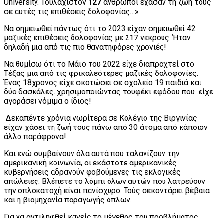
University. Τουλάχιστον
127
άνθρωποι έχασαν τη ζωή τους
σε αυτές τις επιθέσεις δολοφονίας…»
Να σημειωθεί πάντως ότι το 2023 είχαν σημειωθεί 42
μαζικές επιθέσεις δολοφονίας με 217 νεκρούς. Ήταν
δηλαδή μια από τις πιο θανατηφόρες χρονιές!
Να θυμίσω ότι το Μάϊο του 2022 είχε διαπραχτεί στο
Τέξας μια από τις φρικαλεότερες μαζικές δολοφονίες.
Ένας 18χρονος είχε σκοτώσει σε σχολείο 19 παιδιά και
δύο δασκάλες, χρησιμοποιώντας τουφέκι εφόδου που είχε
αγοράσει νόμιμα ο ίδιος!
Δεκαπέντε χρόνια νωρίτερα σε Κολέγιο της Βιργινίας
είχαν χάσει τη ζωή τους πάνω από 30 άτομα από κάποιον
άλλο παράφρονα!
Και ενώ συμβαίνουν όλα αυτά που ταλανίζουν την
αμερικανική κοινωνία, οι εκάστοτε αμερικανικές
κυβερνήσεις αδρανούν φοβούμενες τις εκλογικές
απώλειες. Βλέπετε το λόμπι όλων αυτών που λατρεύουν
την οπλοκατοχή είναι πανίσχυρο. Τούς σεκοντάρει βέβαια
και η βιομηχανία παραγωγής όπλων.
Για να αντιληφθεί κανείς το μέγεθος του προβλήματος