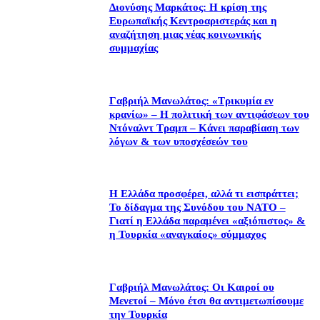
Διονύσης Μαρκάτος: Η κρίση της
Ευρωπαϊκής Κεντροαριστεράς και η
αναζήτηση μιας νέας κοινωνικής
συμμαχίας
Γαβριήλ Μανωλάτος: «Τρικυμία εν
κρανίω» – Η πολιτική των αντιφάσεων του
Ντόναλντ Τραμπ – Kάνει παραβίαση των
λόγων & των υποσχέσεών του
Η Ελλάδα προσφέρει, αλλά τι εισπράττει;
Το δίδαγμα της Συνόδου του ΝΑΤΟ –
Γιατί η Ελλάδα παραμένει «αξιόπιστος» &
η Τουρκία «αναγκαίος» σύμμαχος
Γαβριήλ Μανωλάτος: Οι Καιροί ου
Μενετοί – Μόνο έτσι θα αντιμετωπίσουμε
την Τουρκία