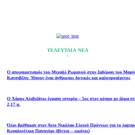
ΤΕΛΕΥΤΑΙΑ ΝΕΑ
Ο αποχαιρετισμός του Μιχαήλ Ρωμανού στην ξαδέρφη του Μαρί
Κατσιβέλη: Ήσουν ένας άνθρωπος δοτικός και καλοπροαίρετος
Ο Χάρης Αλιβιζάτος έγραψε ιστορία – 5ος στον κόσμο με άλμα σ
2,17 μ.
Όλοι βρέθηκαν στον Άγιο Νικόλαο Ελειού Πρόννων για το λαμπρ
Κεφαλονίτικο Πανηγύρι (βίντεο – εικόνες)