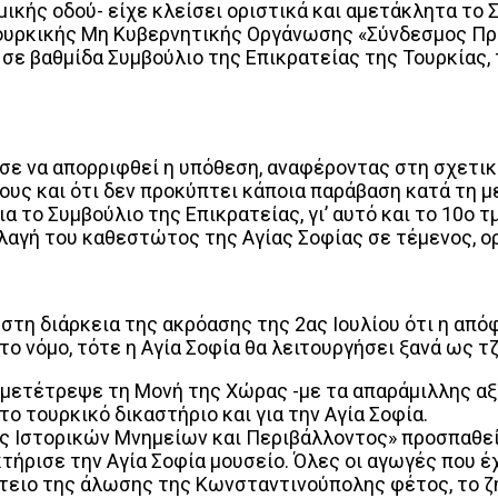
ομικής οδού- είχε κλείσει οριστικά και αμετάκλητα το
τουρκικής Μη Κυβερνητικής Οργάνωσης «Σύνδεσμος Πρ
σε βαθμίδα Συμβούλιο της Επικρατείας της Τουρκίας, 
σε να απορριφθεί η υπόθεση, αναφέροντας στη σχετικ
ους και ότι δεν προκύπτει κάποια παράβαση κατά τη μ
 το Συμβούλιο της Επικρατείας, γι’ αυτό και το 10ο 
γή του καθεστώτος της Αγίας Σοφίας σε τέμενος, ορί
 στη διάρκεια της ακρόασης της 2ας Ιουλίου ότι η από
ο νόμο, τότε η Αγία Σοφία θα λειτουργήσει ξανά ως τζ
μετέτρεψε τη Μονή της Χώρας -με τα απαράμιλλης αξία
το τουρκικό δικαστήριο και για την Αγία Σοφία.
Ιστορικών Μνημείων και Περιβάλλοντος» προσπαθεί εδ
ήρισε την Αγία Σοφία μουσείο. Όλες οι αγωγές που έχ
έτειο της άλωσης της Κωνσταντινούπολης φέτος, το ζ