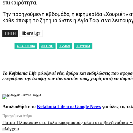
επικαιρότητα.
Την προηγούμενη εβδομάδα, η εφημερίδα «Χουριέτ» α
κάθε άποψη το ζήτημα ώστε η Αγία Σοφία να λειτουργ
ΠΗΓΗ
liberal.gr
ΑΓΙΑ ΣΟΦΙΑ
ΔΙΕΘΝΗ
ΤΖΑΜΙ
ΤΟΥΡΚΙΑ
ΚΟΙΝΟΠΟΙΗΣΗ
Facebook
X
P
Το Kefalonia Life φιλοξενεί νέα, άρθρα και εκδηλώσεις που αφο
εκφράζουν την άποψη των συντακτών τους, χωρίς αυτή να συμπίπτ
Ακολουθήστε το
Kefalonia Life στο Google News
για όλες τις τε
Προηγούμενο άρθρο
Πάτρα: Πλάκωσαν στο ξύλο εφοριακούς μέσα στο βενζινάδικο – 
ελέγχου