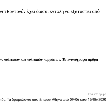
γίπ Ερντογάν έχει δώσει εντολή να εξεταστεί από
Print
Tumblr
VK
Viber
τών, πολιτικών και πολιτικών κομμάτων. Τα ενυπόγραφα άρθρα
Επόμενο άρθρο
άς: Τα δρομολόγια από & προς Αθήνα από 09/06 έως 15/06/2020