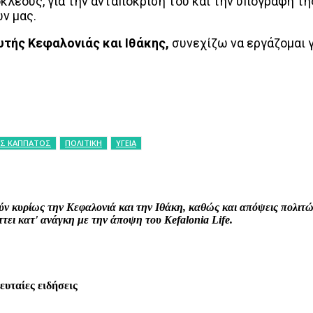
κλέους, για την ανταπόκριση του και την υπογραφή τ
ν μας.
υτής Κεφαλονιάς και Ιθάκης,
συνεχίζω να εργάζομαι 
Σ ΚΑΠΠΑΤΟΣ
ΠΟΛΙΤΙΚΗ
ΥΓΕΙΑ
interest
WhatsApp
Linkedin
Email
ρούν κυρίως την Κεφαλονιά και την Ιθάκη, καθώς και απόψεις πολι
ει κατ' ανάγκη με την άποψη του Kefalonia Life.
λευταίες ειδήσεις