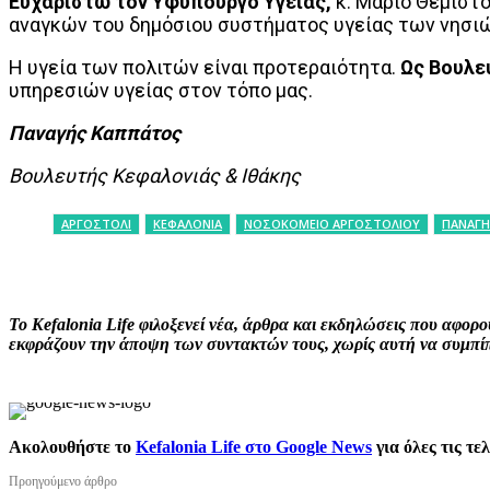
Ευχαριστώ τον Υφυπουργό Υγείας,
κ. Μάριο Θεμιστο
αναγκών του δημόσιου συστήματος υγείας των νησιώ
Η υγεία των πολιτών είναι προτεραιότητα.
Ως Βουλε
υπηρεσιών υγείας στον τόπο μας.
Παναγής Καππάτος
Βουλευτής Κεφαλονιάς & Ιθάκης
ΑΡΓΟΣΤΟΛΙ
ΚΕΦΑΛΟΝΙΑ
ΝΟΣΟΚΟΜΕΙΟ ΑΡΓΟΣΤΟΛΙΟΥ
ΠΑΝΑΓΗ
ΚΟΙΝΟΠΟΙΗΣΗ
Facebook
X
P
Το Kefalonia Life φιλοξενεί νέα, άρθρα και εκδηλώσεις που αφο
εκφράζουν την άποψη των συντακτών τους, χωρίς αυτή να συμπίπτ
Ακολουθήστε το
Kefalonia Life στο Google News
για όλες τις τε
Προηγούμενο άρθρο