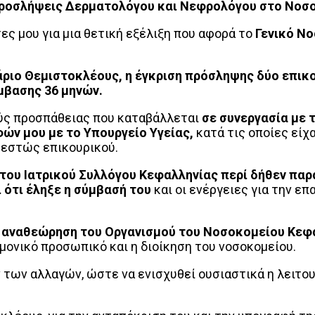
ροσλήψεις Δερματολόγου και Νεφρολόγου στο Νοσ
ς μου για μια θετική εξέλιξη που αφορά το
Γενικό Ν
άριο Θεμιστοκλέους, η έγκριση πρόσληψης δύο επικ
μβασης 36 μηνών.
ύς προσπάθειας που καταβάλλεται
σε συνεργασία με τ
ν μου με το Υπουργείο Υγείας,
κατά τις οποίες είχ
θεστώς επικουρικού.
 του Ιατρικού Συλλόγου Κεφαλληνίας
περί δήθεν παρ
ι ότι έληξε η σύμβασή του
και οι ενέργειες για την ε
η αναθεώρηση του Οργανισμού του Νοσοκομείου Κεφ
μονικό προσωπικό και η διοίκηση του νοσοκομείου.
των αλλαγών, ώστε να ενισχυθεί ουσιαστικά η λειτου