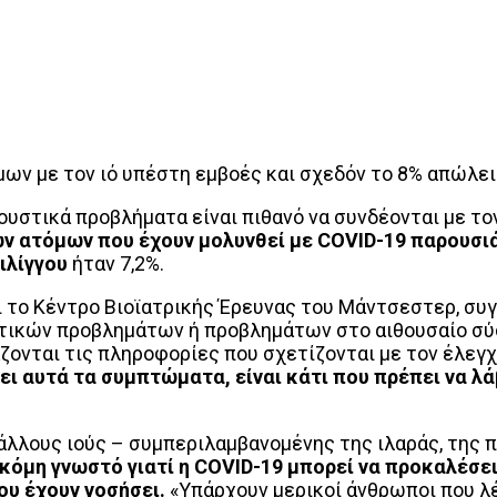
μων με τον ιό υπέστη εμβοές και σχεδόν το 8% απώλε
ακουστικά προβλήματα είναι πιθανό να συνδέονται με τ
ων ατόμων που έχουν μολυνθεί με COVID-19 παρουσι
ιλίγγου
ήταν 7,2%.
 το Κέντρο Βιοϊατρικής Έρευνας του Μάντσεστερ, συ
τικών προβλημάτων ή προβλημάτων στο αιθουσαίο σύσ
ονται τις πληροφορίες που σχετίζονται με τον έλεγ
χει αυτά τα συμπτώματα, είναι κάτι που πρέπει να 
άλλους ιούς – συμπεριλαμβανομένης της ιλαράς, της π
ακόμη γνωστό γιατί η COVID-19 μπορεί να προκαλέσει
υ έχουν νοσήσει.
«Υπάρχουν μερικοί άνθρωποι που λ