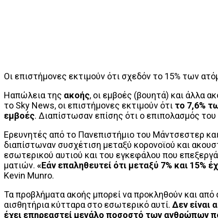
Οι επιστήμονες εκτιμούν ότι σχεδόν το 15% των ατό
Ηαπώλεια της
ακοής
, οι εμβοές (βουητά) και άλλα 
το Sky News, oι επιστήμονες εκτιμούν ότι
το 7,6% τ
εμβοές
. Διαπίστωσαν επίσης ότι ο επιπολασμός του
Ερευνητές από το Πανεπιστήμιο του Μάντσεστερ και
διαπίστωναν συσχέτιση μεταξύ κορονoϊού και ακουσ
εσωτερικού αυτιού και του εγκεφάλου που επεξεργάζ
ματιών.
«Εάν επαληθευτεί ότι μεταξύ 7% και 15% έ
Kevin Munro.
Τα προβλήματα ακοής μπορεί να προκληθούν και από 
αισθητήρια κύτταρα στο εσωτερικό αυτί.
Δεν είναι 
έχει επηρεαστεί μεγάλο ποσοστό των ανθρώπων πο