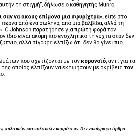
αυτήν τη στιγμή”, δήλωσε ο καθηγητής Munro.
ι σαν να ακούς επίμονα μια σφυρίχτρα»
, είπε στο
 περνά από ένα σωλήνα, από μια βαλβίδα, αλλά τη
ό». Ο Johnson παρατήρησε για πρώτη φορά τον
ν ίδιο είναι ακόμη πιο ενοχλητικό τη νύχτα όταν δεν
ύπνιο, αλλά σίγουρα ελπίζω ότι δεν θα γίνει πιο
ωμάτων που σχετίζονται με τον
κορoνοϊό
, αντί για τα
 της οποίας ελπίζουν να εκτιμήσουν με ακρίβεια
τον
ο.
Print
Tumblr
VK
Viber
τών, πολιτικών και πολιτικών κομμάτων. Τα ενυπόγραφα άρθρα