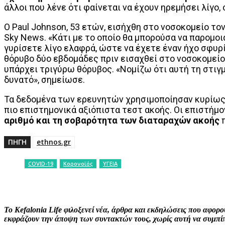
άλλοι που λένε ότι φαίνεται να έχουν ηρεμήσει λίγο
Ο Paul Johnson, 53 ετών, εισήχθη στο νοσοκομείο το
Sky News. «Κάτι με το οποίο θα μπορούσα να παρομοι
γυρίσετε λίγο ελαφρά, ώστε να έχετε έναν ήχο σφυρ
θόρυβο δύο εβδομάδες πριν εισαχθεί στο νοσοκομείο κ
υπάρχει τριγύρω θόρυβος. «Νομίζω ότι αυτή τη στιγμή
δυνατό», σημείωσε.
Τα δεδομένα των ερευνητών χρησιμοποίησαν κυρίως 
πιο επιστημονικά αξιόπιστα τεστ ακοής. Οι επιστήμο
αριθμό και τη σοβαρότητα των διαταραχών ακοής
π
ΠΗΓΗ
ethnos.gr
COVID-19
Κορονοϊός
ΥΓΕΙΑ
ΚΟΙΝΟΠΟΙΗΣΗ
Facebook
X
P
Το Kefalonia Life φιλοξενεί νέα, άρθρα και εκδηλώσεις που αφο
εκφράζουν την άποψη των συντακτών τους, χωρίς αυτή να συμπίπτ