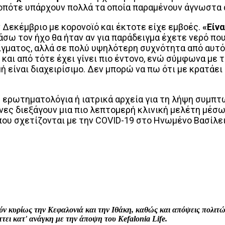
, οπότε υπάρχουν πολλά τα οποία παραμένουν άγνωστα 
ν Δεκέμβριο με κορονοϊό και έκτοτε είχε εμβοές.
«Είνα
άσω τον ήχο θα ήταν αν για παράδειγμα έχετε νερό που
ίγματος, αλλά σε πολύ υψηλότερη συχνότητα από αυτ
αι από τότε έχει γίνει πιο έντονο, ενώ σύμφωνα με το
 είναι διαχειρίσιμο. Δεν μπορώ να πω ότι με κρατάει ξ
ερωτηματολόγια ή ιατρικά αρχεία για τη λήψη συμπτ
νες διεξάγουν μια πιο λεπτομερή κλινική μελέτη μέσω
ου σχετίζονται με την COVID-19 στο Ηνωμένο Βασίλει
interest
WhatsApp
Linkedin
Email
ρούν κυρίως την Κεφαλονιά και την Ιθάκη, καθώς και απόψεις πολι
ει κατ' ανάγκη με την άποψη του Kefalonia Life.