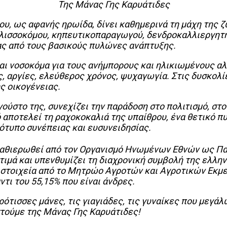
Της Μάνας Γης Καρυάτιδες
υ, ως αφανής ηρωίδα, δίνει καθημερινά τη μάχη της 
λισσοκόμου, κηπευτικοπαραγωγού, δενδροκαλλιεργητή
ας από τους βασικούς πυλώνες ανάπτυξης.
ι νοσοκόμα για τους ανήμπορους και ηλικιωμένους αλλ
ς, αργίες, ελεύθερος χρόνος, ψυχαγωγία. Στις δυσκολί
ης οικογένειας.
ούστο της, συνεχίζει την παράδοση στο πολιτισμό, στο
αποτελεί τη ραχοκοκαλιά της υπαίθρου, ένα θετικό πυ
ρότυπο συνέπειας και ευσυνειδησίας.
αθιερωθεί από τον Οργανισμό Ηνωμένων Εθνών ως Παγκ
 τιμά και υπενθυμίζει τη διαχρονική συμβολή της ελλη
α στοιχεία από το Μητρώο Αγροτών και Αγροτικών Εκ
τι του 55,15% που είναι άνδρες.
ισσες μάνες, τις γιαγιάδες, τις γυναίκες που μεγάλ
αριστούμε της Μάνας Γης Καρυάτιδες!