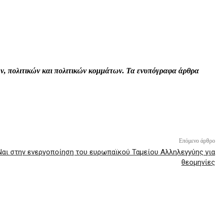
Print
Tumblr
VK
Viber
τών, πολιτικών και πολιτικών κομμάτων. Τα ενυπόγραφα άρθρα
Επόμενο άρθρο
Ναι στην ενεργοποίηση του ευρωπαϊκού Ταμείου Αλληλεγγύης για
θεομηνίες