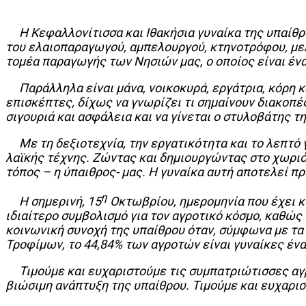
Η Κεφαλλονίτισσα και Ιθακήσια γυναίκα της υπαίθρο
του ελαιοπαραγωγού, αμπελουργού, κτηνοτρόφου, με
τομέα παραγωγής των Νησιών μας, ο οποίος είναι έν
Παράλληλα είναι μάνα, νοικοκυρά, εργάτρια, κόρη κα
επισκέπτες, δίχως να γνωρίζει τι σημαίνουν διακοπέ
σιγουριά και ασφάλεια και να γίνεται ο στυλοβάτης τ
Με τη δεξιοτεχνία, την εργατικότητα και το λεπτό γ
λαϊκής τέχνης. Ζώντας και δημιουργώντας στο χωριό 
τόπος – η ύπαιθρος- μας. Η γυναίκα αυτή αποτελεί π
η
Η σημερινή, 15
Οκτωβρίου, ημερομηνία που έχει κ
ιδιαίτερο συμβολισμό για τον αγροτικό κόσμο, καθώς
κοινωνική συνοχή της υπαίθρου όταν, σύμφωνα με τ
Τροφίμων, το 44,84% των αγροτών είναι γυναίκες έναν
Τιμούμε και ευχαριστούμε τις συμπατριώτισσες αγρότ
βιώσιμη ανάπτυξη της υπαίθρου. Τιμούμε και ευχ