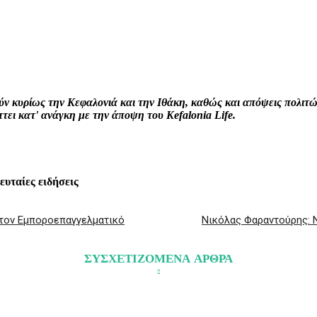
interest
WhatsApp
Linkedin
Email
ρούν κυρίως την Κεφαλονιά και την Ιθάκη, καθώς και απόψεις πολι
ει κατ' ανάγκη με την άποψη του Kefalonia Life.
λευταίες ειδήσεις
στον Εμποροεπαγγελματικό
Νικόλας Φαραντούρης: 
ΣΥΣΧΕΤΙΖΟΜΕΝΑ ΑΡΘΡΑ