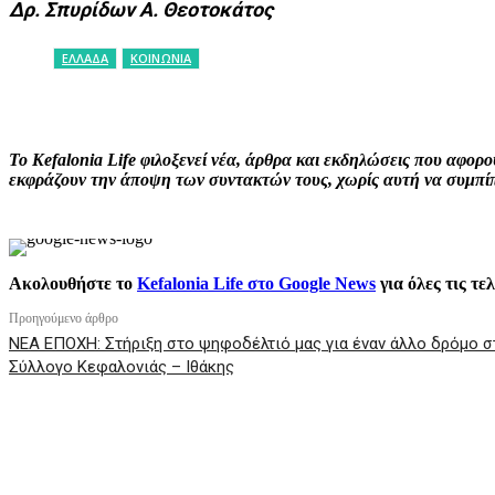
Δρ. Σπυρίδων Α. Θεοτοκάτος
ΕΛΛΑΔΑ
ΚΟΙΝΩΝΙΑ
ΚΟΙΝΟΠΟΙΗΣΗ
Facebook
X
P
Το Kefalonia Life φιλοξενεί νέα, άρθρα και εκδηλώσεις που αφο
εκφράζουν την άποψη των συντακτών τους, χωρίς αυτή να συμπίπτ
Ακολουθήστε το
Kefalonia Life στο Google News
για όλες τις τε
Προηγούμενο άρθρο
ΝΕΑ ΕΠΟΧΗ: Στήριξη στο ψηφοδέλτιό μας για έναν άλλο δρόμο 
Σύλλογο Κεφαλονιάς – Ιθάκης