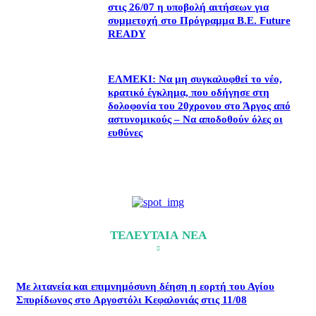
στις 26/07 η υποβολή αιτήσεων για
συμμετοχή στο Πρόγραμμα B.E. Future
READY
ΕΛΜΕΚΙ: Να μη συγκαλυφθεί το νέο,
κρατικό έγκλημα, που οδήγησε στη
δολοφονία του 20χρονου στο Άργος από
αστυνομικούς – Να αποδοθούν όλες οι
ευθύνες
ΤΕΛΕΥΤΑΙΑ ΝΕΑ
Με λιτανεία και επιμνημόσυνη δέηση η εορτή του Αγίου
Σπυρίδωνος στο Αργοστόλι Κεφαλονιάς στις 11/08