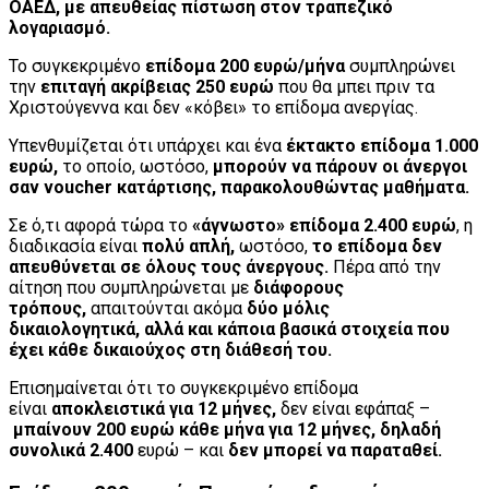
ΟΑΕΔ,
με απευθείας πίστωση στον τραπεζικό
λογαριασμό.
Το συγκεκριμένο
επίδομα 200 ευρώ/μήνα
συμπληρώνει
την
επιταγή ακρίβειας 250 ευρώ
που θα μπει πριν τα
Χριστούγεννα και δεν «κόβει» το επίδομα ανεργίας.
Υπενθυμίζεται ότι υπάρχει και ένα
έκτακτο επίδομα 1.000
ευρώ,
το οποίο, ωστόσο,
μπορούν να πάρουν οι άνεργοι
σαν voucher κατάρτισης, παρακολουθώντας μαθήματα.
Σε ό,τι αφορά τώρα το
«άγνωστο» επίδομα 2.400 ευρώ
, η
διαδικασία είναι
πολύ απλή,
ωστόσο,
το επίδομα δεν
απευθύνεται σε όλους τους άνεργους.
Πέρα από την
αίτηση που συμπληρώνεται με
διάφορους
τρόπους,
απαιτούνται ακόμα
δύο μόλις
δικαιολογητικά,
αλλά και κάποια βασικά στοιχεία που
έχει κάθε δικαιούχος στη διάθεσή του.
Επισημαίνεται ότι το συγκεκριμένο επίδομα
είναι
αποκλειστικά για 12 μήνες,
δεν είναι εφάπαξ –
μπαίνουν 200 ευρώ κάθε μήνα για 12 μήνες,
δηλαδή
συνολικά 2.400
ευρώ – και
δεν μπορεί να παραταθεί.