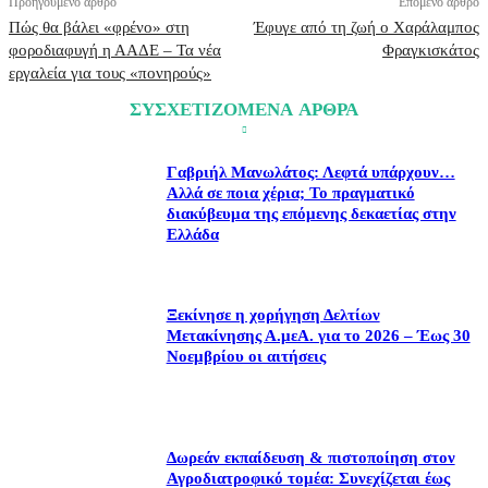
Προηγούμενο άρθρο
Επόμενο άρθρο
Πώς θα βάλει «φρένο» στη
Έφυγε από τη ζωή ο Χαράλαμπος
φοροδιαφυγή η ΑΑΔΕ – Τα νέα
Φραγκισκάτος
εργαλεία για τους «πονηρούς»
ΣΥΣΧΕΤΙΖΟΜΕΝΑ ΑΡΘΡΑ
Γαβριήλ Μανωλάτος: Λεφτά υπάρχουν…
Αλλά σε ποια χέρια; Το πραγματικό
διακύβευμα της επόμενης δεκαετίας στην
Ελλάδα
Ξεκίνησε η χορήγηση Δελτίων
Μετακίνησης Α.μεΑ. για το 2026 – Έως 30
Νοεμβρίου οι αιτήσεις
Δωρεάν εκπαίδευση & πιστοποίηση στον
Αγροδιατροφικό τομέα: Συνεχίζεται έως