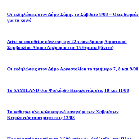
Οι εκδηλώσεις στον Δήμο Σάμης το Σάββατο 8/08 – Όλες δωρεάν
για το κοινό
Δείτε σε απευθείας σύνδεση την 22η συνεδρίαση Δημοτικού
Συμβουλίου Δήμου Ληξουρίου με 15 θέματα (βίντεο)
Οι εκδηλώσεις στον Δήμο Αργοστολίου το τριήμερο 7, 8 και 9/08
Το SAMILAND στο Φισκάρδο Κεφαλονιάς στις 10 και 11/08
Το καθιερωμένο καλοκαιρινό πανηγύρι των Χαβριάτων
Κεφαλονιάς επιστρέφει στις 13/08
Πρωτοφανής προσέλευση 3.500 ατόμων «βούλιαξε» τον Πόρο