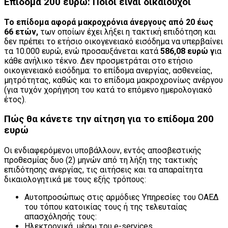
Επίδομα 200 ευρώ: Ποιοι είναι δικαιούχοι
Το επίδομα αφορά μακροχρόνια άνεργους από 20 έως
66 ετών,
των οποίων έχει λήξει η τακτική επιδότηση και
δεν πρέπει το ετήσιο οικογενειακό εισόδημα να υπερβαίνει
τα 10.000 ευρώ, ενώ προσαυξάνεται κατά
586,08 ευρώ γ
ια
κάθε ανήλικο τέκνο. Δεν προσμετράται στο ετήσιο
οικογενειακό εισόδημα: το επίδομα ανεργίας, ασθενείας,
μητρότητας, καθώς και το επίδομα μακροχρονίως ανέργου
(για τυχόν χορήγηση του κατά το επόμενο ημερολογιακό
έτος).
Πώς θα κάνετε την αίτηση για το επίδομα 200
ευρώ
Οι ενδιαφερόμενοι υποβάλλουν, εντός αποσβεστικής
προθεσμίας δυο (2) μηνών από τη λήξη της τακτικής
επιδότησης ανεργίας, τις αιτήσεις και τα απαραίτητα
δικαιολογητικά με τους εξής τρόπους:
Aυτοπροσώπως στις αρμόδιες Υπηρεσίες του ΟΑΕΔ
του τόπου κατοικίας τους ή της τελευταίας
απασχόλησής τους:
Ηλεκτρονικά, μέσω του e-services