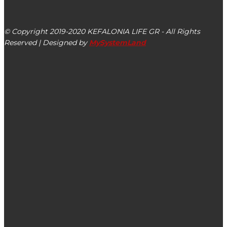
Αργοστόλι, Κεφαλονιά, ΤΚ 28100
© Copyright 2019-2020 KEFALONIA LIFE GR - All Rights
Reserved | Designed by
MySystemLand
ΕΙΔΗΣΕΙΣ
Έφυγε από τη ζωή η Ελευθερία Τσούδη (το γένος Μινέτου)
O Δήμος Αργοστολίου για το έργο της αποκατάστασης της
δημοτικής οδού πρόσβασης στα Κουρουκλάτα
Έφυγε από τη ζωή η Θεοδώρα Βασιλάτου