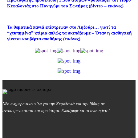
Κεφαλονιάς στο Πανηγύρι του Σωτήρος (βίντεο – εικόνες)
Τα θεματικά πανιά επέστρεψαν στο Ληξούρι… γιατί τα
“χτυπημένα” κτίρια απλώς τα σκεπάζουμε – Όταν η αισθητική
γίνεται κουβέρτα αποθήκης (εικόνες)
Νέο ενημερωτικό site για την Κεφαλονιά και την Ιθάκη με
αντικειμενικότητα και αμεσότητα. Ελπίζουμε να το αγαπήσετε!
kefalonialife24@gmail.com