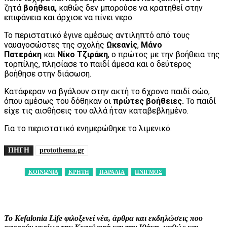
ζητά
βοήθεια,
καθώς δεν μπορούσε να κρατηθεί στην
επιφάνεια και άρχισε να πίνει νερό.
Το περιστατικό έγινε αμέσως αντιληπτό από τους
ναυαγοσώστες της σχολής
Ωκεανίς
,
Μάνο
Πατεράκη
και
Νίκο Τζιράκη
, ο πρώτος με την βοήθεια της
τορπίλης, πλησίασε το παιδί άμεσα και ο δεύτερος
βοήθησε στην διάσωση.
Κατάφεραν να βγάλουν στην ακτή το 6χρονο παιδί σώο,
όπου αμέσως του δόθηκαν οι
πρώτες βοήθειες.
Το παιδί
είχε τις αισθήσεις του αλλά ήταν καταβεβλημένο.
Για το περιστατικό ενημερώθηκε το λιμενικό.
ΠΗΓΗ
protothema.gr
ΚΟΙΝΩΝΙΑ
ΚΡΗΤΗ
ΠΑΡΑΛΙΑ
ΠΝΙΓΜΟΣ
Facebook
X
Pinterest
WhatsApp
Το Kefalonia Life φιλοξενεί νέα, άρθρα και εκδηλώσεις που