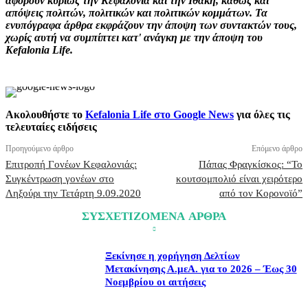
αφορούν κυρίως την Κεφαλονιά και την Ιθάκη, καθώς και
απόψεις πολιτών, πολιτικών και πολιτικών κομμάτων. Τα
ενυπόγραφα άρθρα εκφράζουν την άποψη των συντακτών τους,
χωρίς αυτή να συμπίπτει κατ' ανάγκη με την άποψη του
Kefalonia Life.
Ακολουθήστε το
Kefalonia Life στο Google News
για όλες τις
τελευταίες ειδήσεις
Προηγούμενο άρθρο
Επόμενο άρθρο
Επιτροπή Γονέων Κεφαλονιάς:
Πάπας Φραγκίσκος: “Το
Συγκέντρωση γονέων στο
κουτσομπολιό είναι χειρότερο
Ληξούρι την Τετάρτη 9.09.2020
από τον Κορονοϊό”
ΣΥΣΧΕΤΙΖΟΜΕΝΑ ΑΡΘΡΑ
Ξεκίνησε η χορήγηση Δελτίων
Μετακίνησης Α.μεΑ. για το 2026 – Έως 30
Νοεμβρίου οι αιτήσεις