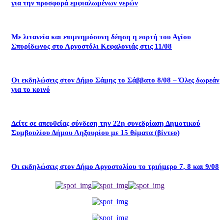
για την προσφορά εμφιαλωμένων νερών
Με λιτανεία και επιμνημόσυνη δέηση η εορτή του Αγίου
Σπυρίδωνος στο Αργοστόλι Κεφαλονιάς στις 11/08
Οι εκδηλώσεις στον Δήμο Σάμης το Σάββατο 8/08 – Όλες δωρεάν
για το κοινό
Δείτε σε απευθείας σύνδεση την 22η συνεδρίαση Δημοτικού
Συμβουλίου Δήμου Ληξουρίου με 15 θέματα (βίντεο)
Οι εκδηλώσεις στον Δήμο Αργοστολίου το τριήμερο 7, 8 και 9/08