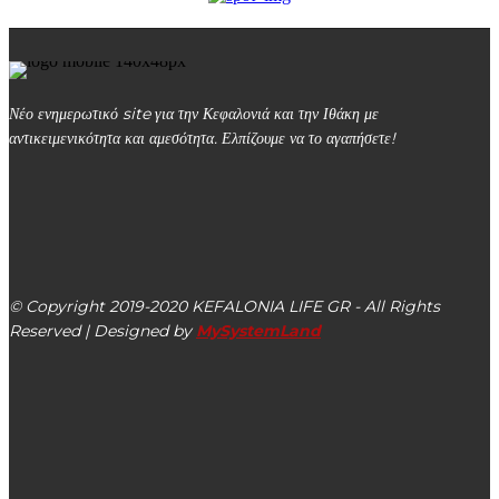
Νέο ενημερωτικό site για την Κεφαλονιά και την Ιθάκη με
αντικειμενικότητα και αμεσότητα. Ελπίζουμε να το αγαπήσετε!
kefalonialife24@gmail.com
Αργοστόλι, Κεφαλονιά, ΤΚ 28100
© Copyright 2019-2020 KEFALONIA LIFE GR - All Rights
Reserved | Designed by
MySystemLand
ΕΙΔΗΣΕΙΣ
Στις 19/08 η εκδήλωση για την ιστορία της Βαλλιανείου