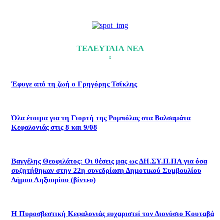
ΤΕΛΕΥΤΑΙΑ ΝΕΑ
Έφυγε από τη ζωή ο Γρηγόρης Τσίκλης
Όλα έτοιμα για τη Γιορτή της Ρομπόλας στα Βαλσαμάτα
Κεφαλονιάς στις 8 και 9/08
Βαγγέλης Θεοφιλάτος: Οι θέσεις μας ως ΔΗ.ΣΥ.Π.ΠΑ για όσα
συζητήθηκαν στην 22η συνεδρίαση Δημοτικού Συμβουλίου
Δήμου Ληξουρίου (βίντεο)
Η Πυροσβεστική Κεφαλονιάς ευχαριστεί τον Διονύσιο Κουταβά