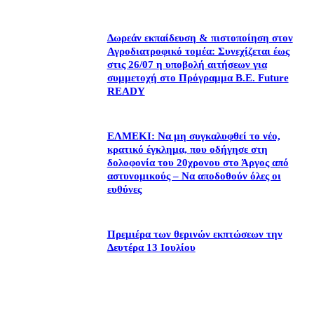
Δωρεάν εκπαίδευση & πιστοποίηση στον
Αγροδιατροφικό τομέα: Συνεχίζεται έως
στις 26/07 η υποβολή αιτήσεων για
συμμετοχή στο Πρόγραμμα B.E. Future
READY
ΕΛΜΕΚΙ: Να μη συγκαλυφθεί το νέο,
κρατικό έγκλημα, που οδήγησε στη
δολοφονία του 20χρονου στο Άργος από
αστυνομικούς – Να αποδοθούν όλες οι
ευθύνες
Πρεμιέρα των θερινών εκπτώσεων την
Δευτέρα 13 Ιουλίου