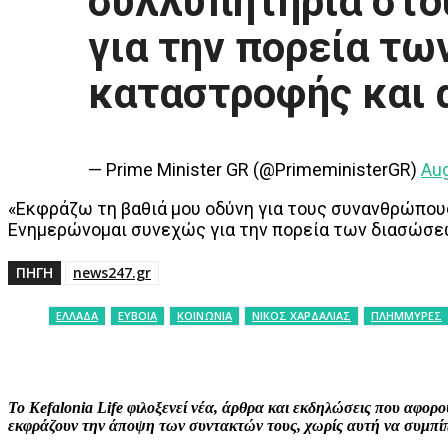
συλλυπητήρια στο
για την πορεία τω
καταστροφής και 
— Prime Minister GR (@PrimeministerGR)
Aug
«Εκφράζω τη βαθιά μου οδύνη για τους συνανθρώπους
Ενημερώνομαι συνεχώς για την πορεία των διασώσεω
ΠΗΓΗ
news247.gr
ΕΛΛΑΔΑ
ΕΥΒΟΙΑ
ΚΟΙΝΩΝΙΑ
ΝΙΚΟΣ ΧΑΡΔΑΛΙΑΣ
ΠΛΗΜΜΥΡΕΣ
ΚΟΙΝΟΠΟΙΗΣΗ
Facebook
X
P
Το Kefalonia Life φιλοξενεί νέα, άρθρα και εκδηλώσεις που αφο
εκφράζουν την άποψη των συντακτών τους, χωρίς αυτή να συμπίπτ