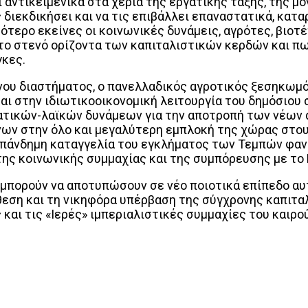
αντικειμενικά στα χέρια της εργατικής τάξης, της μό
 διεκδικήσει και να τις επιβάλλει επαναστατικά, κατ
τερο εκείνες οι κοινωνικές δυνάμεις, αγρότες, βιοτέ
ο στενό ορίζοντα των καπιταλιστικών κερδών και πως
γκες.
ου διαστήματος, ο πανελλαδικός αγροτικός ξεσηκωμός
αι στην ιδιωτικοοικονομική λειτουργία του δημόσιου 
ατικών-λαϊκών δυνάμεων για την αποτροπή των νέων 
νων στην όλο και μεγαλύτερη εμπλοκή της χώρας στου
 πάνδημη καταγγελία του εγκλήματος των Τεμπών φαν
ης κοινωνικής συμμαχίας και της συμπόρευσης με το 
 μπορούν να αποτυπώσουν σε νέο ποιοτικά επίπεδο αυ
εση και τη νικηφόρα υπέρβαση της σύγχρονης καπιταλ
και τις «Ιερές» ιμπεριαλιστικές συμμαχίες του καιρού
interest
WhatsApp
Linkedin
Email