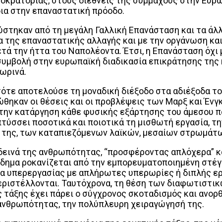
κρατορίας, στους διεθνείς της συμμάχους στην Ευρώπ
ια στην επαναστατική πρόοδο.
στηκαν από τη μεγάλη Γαλλική Επανάσταση και τα άλλ
α της επαναστατικής αλλαγής και με την οργάνωση κα
ετά την ήττα του Ναπολέοντα. Έτσι, η Επανάσταση όχ
 συμβολή στην ευρωπαϊκή διαδικασία επικράτησης της
σωρινά.
 τότε αποτελούσε τη μοναδική διέξοδο στα αδιέξοδα τ
θηκαν οι θέσεις και οι προβλέψεις των Μαρξ και Ένγκ
 στην κατάργηση κάθε φυσικής εξάρτησης του άμεσου 
τύσσει ποσοτικά και ποιοτικά τη μισθωτή εργασία, την
 της, των καταπιεζόμενων λαϊκών, μεσαίων στρωμάτ
α δεινά της ανθρωπότητας, “προσφέροντας απλόχερα” κ
όδημα ροκανίζεται από την εμπορευματοποιημένη στέγη
α υπερεργασίας με απλήρωτες υπερωρίες ή διπλής εργ
 περιστέλλονται. Ταυτόχρονα, τη θέση των διαφωτιστ
 τάξης έχει πάρει ο σύγχρονος σκοταδισμός και ανορ
ανθρωπότητας, την πολύπλευρη χειραγώγησή της.