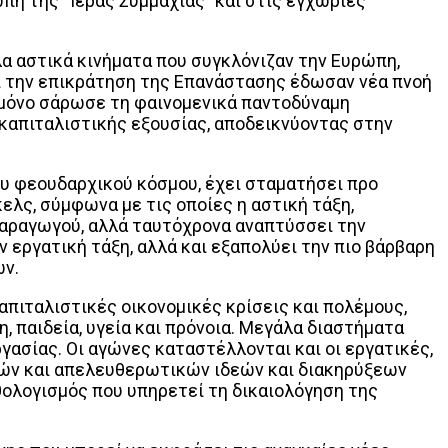
η της “Ιεράς Συμμαχίας” και στις εγχώριες
α αστικά κινήματα που συγκλόνιζαν την Ευρώπη,
ι την επικράτηση της Επανάστασης έδωσαν νέα πνοή
ι μόνο σάρωσε τη φαινομενικά παντοδύναμη
 καπιταλιστικής εξουσίας, αποδεικνύοντας στην
ου φεουδαρχικού κόσμου, έχει σταματήσει προ
ελς, σύμφωνα με τις οποίες η αστική τάξη,
παραγωγού, αλλά ταυτόχρονα αναπτύσσει την
 εργατική τάξη, αλλά και εξαπολύει την πιο βάρβαρη
ων.
απιταλιστικές οικονομικές κρίσεις και πολέμους,
, παιδεία, υγεία και πρόνοια. Μεγάλα διαστήματα
ασίας. Οι αγώνες καταστέλλονται και οι εργατικές,
ικών και απελευθερωτικών ιδεών και διακηρύξεων
θολογισμός που υπηρετεί τη δικαιολόγηση της