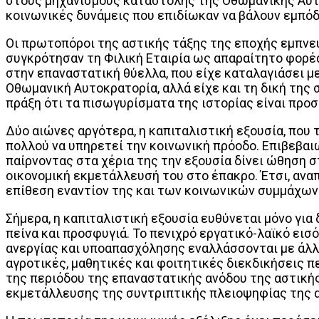
στους μηχανισμούς καταστολής της Οθωμανικής Αυτο
κοινωνικές δυνάμεις που επιδίωκαν να βάλουν εμπόδ
Οι πρωτοπόροι της αστικής τάξης της εποχής εμπνεύ
συγκρότησαν τη Φιλική Εταιρία ως απαραίτητο φορέ
στην επαναστατική θύελλα, που είχε καταλαγιάσει μ
Οθωμανική Αυτοκρατορία, αλλά είχε και τη δική της
πράξη ότι τα πισωγυρίσματα της ιστορίας είναι προ
Δύο αιώνες αργότερα, η καπιταλιστική εξουσία, που
πολλού να υπηρετεί την κοινωνική πρόοδο. Επιβεβαιώ
παίρνοντας στα χέρια της την εξουσία δίνει ώθηση
οικονομική εκμετάλλευσή του στο έπακρο. Έτσι, αναπ
επίθεση εναντίον της και των κοινωνικών συμμάχων
Σήμερα, η καπιταλιστική εξουσία ευθύνεται μόνο γι
πείνα και προσφυγιά. Το πενιχρό εργατικό-λαϊκό εισ
ανεργίας και υποαπασχόλησης εναλλάσσονται με άλλ
αγροτικές, μαθητικές και φοιτητικές διεκδικήσεις
της περιόδου της επαναστατικής ανόδου της αστικής
εκμετάλλευσης της συντριπτικής πλειοψηφίας της 