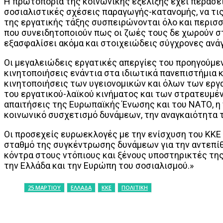
Η πρωτοπορία της κοινωνικής εξέλιξης έχει περάσει 
σοσιαλιστικές σχέσεις παραγωγής-κατανομής, να τις
της εργατικής τάξης συσπειρώνονται όλο και περισσό
που συνειδητοποιούν πως οι ζωές τους δε χωρούν στ
εξασφαλίσει ακόμα και στοιχειώδεις σύγχρονες ανά
Οι μεγαλειώδεις εργατικές απεργίες του προηγούμεν
κινητοποιήσεις ενάντια στα ιδιωτικά πανεπιστήμια κ
κινητοποιήσεις των υγειονομικών και όλων των εργ
του εργατικού-λαϊκού κινήματος και των στρατευμέ
απαιτήσεις της Ευρωπαϊκής Ένωσης και του ΝΑΤΟ, η
κοινωνικό συσχετισμό δυνάμεων, την αναγκαιότητα τ
Οι προσεχείς ευρωεκλογές με την ενίσχυση του ΚΚΕ
σταθμό της συγκέντρωσης δυνάμεων για την αντεπίθ
κόντρα στους ντόπιους και ξένους υποστηρικτές της 
την Ελλάδα και την Ευρώπη του σοσιαλισμού.»
25 ΜΑΡΤΙΟΥ
ΕΛΛΑΔΑ
ΚΚΕ
ΠΟΛΙΤΙΚΗ
ΚΟΙΝΟΠΟΙΗΣΗ
Facebook
X
P