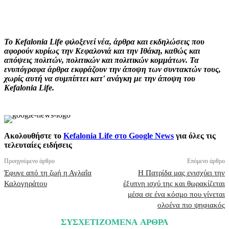
Facebook
X
Pinterest
WhatsApp
Το Kefalonia Life φιλοξενεί νέα, άρθρα και εκδηλώσεις που
αφορούν κυρίως την Κεφαλονιά και την Ιθάκη, καθώς και
απόψεις πολιτών, πολιτικών και πολιτικών κομμάτων. Τα
ενυπόγραφα άρθρα εκφράζουν την άποψη των συντακτών τους,
χωρίς αυτή να συμπίπτει κατ' ανάγκη με την άποψη του
Kefalonia Life.
Ακολουθήστε το
Kefalonia Life στο Google News
για όλες τις
τελευταίες ειδήσεις
Προηγούμενο άρθρο
Επόμενο άρθρο
Έφυγε από τη ζωή η Αγλαΐα
Η Πατρίδα μας ενισχύει την
Καλογηράτου
έξυπνη ισχύ της και θωρακίζεται
μέσα σε ένα κόσμο που γίνεται
ολοένα πιο ψηφιακός
ΣΥΣΧΕΤΙΖΟΜΕΝΑ ΑΡΘΡΑ