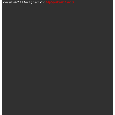
Reserved | Designed by
MySystemLand
ΕΙΔΗΣΕΙΣ
Έφυγε από τη ζωή ο Δημήτρης Δρακονταειδής
Εόρτιες ευχές από τον Σεβ. Μητροπολίτη Κεφαλληνίας κ.
Δημήτριο
Ο Άγγελος Πρωτοψάλτης αποχαιρετά τον Γεράσιμο
Αποστολάτο: “Καλό ταξίδι μαέστρο”
ΔΗΜΟΦΙΛΗ