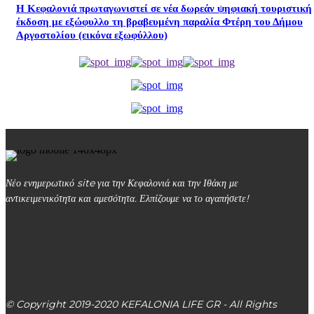
Η Κεφαλονιά πρωταγωνιστεί σε νέα δωρεάν ψηφιακή τουριστική
έκδοση με εξώφυλλο τη βραβευμένη παραλία Φτέρη του Δήμου
Αργοστολίου (εικόνα εξωφύλλου)
Νέο ενημερωτικό site για την Κεφαλονιά και την Ιθάκη με
αντικειμενικότητα και αμεσότητα. Ελπίζουμε να το αγαπήσετε!
kefalonialife24@gmail.com
Αργοστόλι, Κεφαλονιά, ΤΚ 28100
© Copyright 2019-2020 KEFALONIA LIFE GR - All Rights