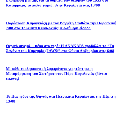
Εκδήλωση μνήμης για τα θύματα των σεισμών του 1953 στο
Κατάρραχο, το παλιό χωριό, στην Κεφαλονιά στις 13/08
Παράσταση Καραγκιόζη με τον Βαγγέλη Σταθάτο την Παρασκευ
7/08 στα Τουλιάτα Κεφαλονιάς με ελεύθερη είσοδο
Θερινό σινεμά… μέσα στο νερό: Η ΑΝΑΚΑΡΑ προβάλλει το “Τα
Σαγόνια του Καρχαρία (JAWS)” στα Φύκια Ληξουρίου στις 6/08
Με κάθε εκκλησιαστική λαμπρότητα γιορτάστηκε η
Μεταμόρφωση του Σωτήρος στον Πόρο Κεφαλονιάς (βίντεο –
εικόνες)
Το Πανηγύρι της Θηνιάς στα Πετρικάτα Κεφαλονιάς την Πέμπτη
13/08