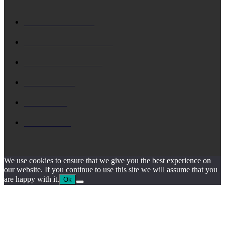
ΚΕΦΑΛΟΝΙΑ
5729
Δ. ΑΡΓΟΣΤΟΛΙΟΥ
4795
Δ. ΛΗΞΟΥΡΙΟΥ
4158
ΚΗΔΕΙΑ
1930
ΙΟΝΙΟ
1795
ΙΘΑΚΗ
1546
We use cookies to ensure that we give you the best experience on
our website. If you continue to use this site we will assume that you
are happy with it.
Ok