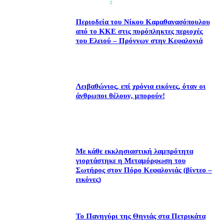
Περιοδεία του Νίκου Καραθανασόπουλου
από το ΚΚΕ στις πυρόπληκτες περιοχές
του Ελειού – Πρόννων στην Κεφαλονιά
Λειβαθώνιος, επί χρόνια εικόνες, όταν οι
άνθρωποι θέλουν, μπορούν!
Με κάθε εκκλησιαστική λαμπρότητα
γιορτάστηκε η Μεταμόρφωση του
Σωτήρος στον Πόρο Κεφαλονιάς (βίντεο –
εικόνες)
Το Πανηγύρι της Θηνιάς στα Πετρικάτα