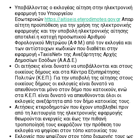
Υποβάλλοντας ο εκλογέας αίτηση στην ηλεκτρονική
εφαρμογή του Υπουργείου
Εσωτερικών
https://aitiseis.eterodimotes.gov.gr
Απαρ
αίτητη προϋπόθεση για την χρήση της ηλεκτρονικής
εφαρμογής και την υποβολή ηλεκτρονικής αίτησης
αποτελεί η κατοχή προσωπικού Αριθμού
Φορολογικού Μητρώου (Α.Φ.Μ.) από τον εκλογέα και
των αντίστοιχων κωδικών που διαθέτει στην
εφαρμογή «ΤaxisNet» της Ανεξάρτητης Αρχής
Δημοσίων Εσόδων (Α.Α.Δ.Ε.)
Οι αιτήσεις είναι δυνατό να υποβάλλονται και στους
οικείους δήμους και στα Κέντρα Εξυπηρέτησης
Πολιτών (Κ.Ε.Π.). Για την υποβολή της αίτησης στους
οικείους δήμους οι εκλογείς είναι δυνατό να
απευθύνονται μόνο στον δήμο που κατοικούν, ενώ
στα Κ.Ε.Π. είναι δυνατό να απευθύνονται όλοι οι
εκλογείς ανεξάρτητα από τον δήμο κατοικίας τους.
Αιτήσεις ετεροδημοτών που έχουν υποβληθεί πριν
από τη λειτουργία της ηλεκτρονικής εφαρμογής
θεωρούνται ενεργείς και έως την πιθανή
τροποποίησή τους εκφράζουν την πρόθεση του
εκλογέα να ψηφίσει στον τόπο κατοικίας του.
Εκλογείς που ψηφίζουν στον τόπο διαμονής τους ως