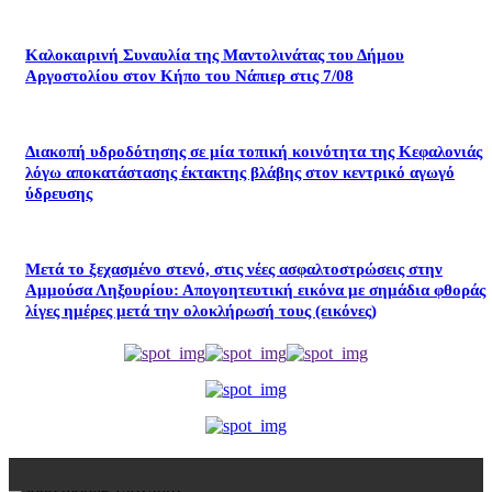
Καλοκαιρινή Συναυλία της Μαντολινάτας του Δήμου
Αργοστολίου στον Κήπο του Νάπιερ στις 7/08
Διακοπή υδροδότησης σε μία τοπική κοινότητα της Κεφαλονιάς
λόγω αποκατάστασης έκτακτης βλάβης στον κεντρικό αγωγό
ύδρευσης
Μετά το ξεχασμένο στενό, στις νέες ασφαλτοστρώσεις στην
Αμμούσα Ληξουρίου: Απογοητευτική εικόνα με σημάδια φθοράς
λίγες ημέρες μετά την ολοκλήρωσή τους (εικόνες)