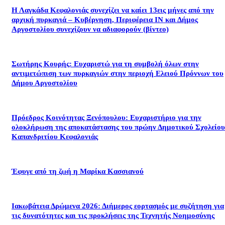
Η Λαγκάδα Κεφαλονιάς συνεχίζει να καίει 13εις μήνες από την
αρχική πυρκαγιά – Κυβέρνηση, Περιφέρεια ΙΝ και Δήμος
Αργοστολίου συνεχίζουν να αδιαφορούν (βίντεο)
Σωτήρης Κουρής: Ευχαριστώ για τη συμβολή όλων στην
αντιμετώπιση των πυρκαγιών στην περιοχή Ελειού Πρόννων του
Δήμου Αργοστολίου
Πρόεδρος Κοινότητας Ξενόπουλου: Ευχαριστήριο για την
ολοκλήρωση της αποκατάστασης του πρώην Δημοτικού Σχολείου
Καπανδριτίου Κεφαλονιάς
Έφυγε από τη ζωή η Μαρίκα Κασσιανού
Ιακωβάτεια Δρώμενα 2026: Διήμερος εορτασμός με συζήτηση για
τις δυνατότητες και τις προκλήσεις της Τεχνητής Νοημοσύνης