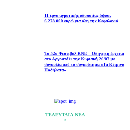
11 έργα αγροτικής οδοποιίας ύψους
6.278.000 ευρώ για όλη την Κεφαλονιά
Το 52ο Φεστιβάλ ΚΝΕ – Οδηγητή έρχεται
στο Αργοστόλι την Κυριακή 26/07 με
συναυλία από το συγκρότημα «Τα Κίτρινα
Ποδήλατα»
ΤΕΛΕΥΤΑΙΑ ΝΕΑ