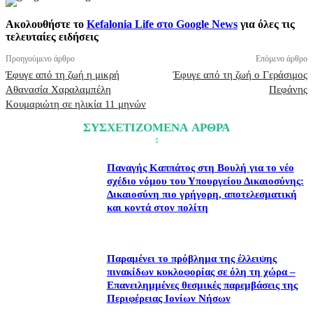
Ακολουθήστε το
Kefalonia Life στο Google News
για όλες τις
τελευταίες ειδήσεις
Προηγούμενο άρθρο
Επόμενο άρθρο
Έφυγε από τη ζωή η μικρή
Έφυγε από τη ζωή ο Γεράσιμος
Αθανασία Χαραλαμπέλη
Πεφάνης
Κουμαριώτη σε ηλικία 11 μηνών
ΣΥΣΧΕΤΙΖΟΜΕΝΑ ΑΡΘΡΑ
Παναγής Καππάτος στη Βουλή για το νέο
σχέδιο νόμου του Υπουργείου Δικαιοσύνης:
Δικαιοσύνη πιο γρήγορη, αποτελεσματική
και κοντά στον πολίτη
Παραμένει το πρόβλημα της έλλειψης
πινακίδων κυκλοφορίας σε όλη τη χώρα –
Επανειλημμένες θεσμικές παρεμβάσεις της
Περιφέρειας Ιονίων Νήσων