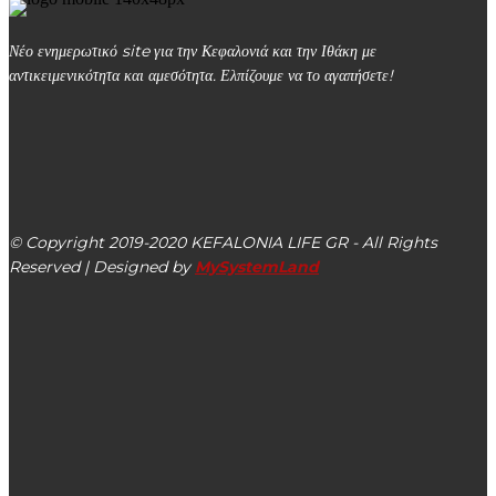
Νέο ενημερωτικό site για την Κεφαλονιά και την Ιθάκη με
αντικειμενικότητα και αμεσότητα. Ελπίζουμε να το αγαπήσετε!
kefalonialife24@gmail.com
Αργοστόλι, Κεφαλονιά, ΤΚ 28100
© Copyright 2019-2020 KEFALONIA LIFE GR - All Rights
Reserved | Designed by
MySystemLand
ΕΙΔΗΣΕΙΣ
Το Ίδρυμα Ευγενίδου ενισχύει τον Τομέα Ναυτιλιακών
Επαγγελμάτων του 1ου ΕΠΑΛ Ληξουρίου