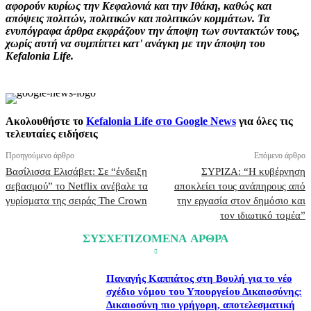
αφορούν κυρίως την Κεφαλονιά και την Ιθάκη, καθώς και
απόψεις πολιτών, πολιτικών και πολιτικών κομμάτων. Τα
ενυπόγραφα άρθρα εκφράζουν την άποψη των συντακτών τους,
χωρίς αυτή να συμπίπτει κατ' ανάγκη με την άποψη του
Kefalonia Life.
Ακολουθήστε το
Kefalonia Life στο Google News
για όλες τις
τελευταίες ειδήσεις
Προηγούμενο άρθρο
Επόμενο άρθρο
Βασίλισσα Ελισάβετ: Σε “ένδειξη
ΣΥΡΙΖΑ: “Η κυβέρνηση
σεβασμού” το Netflix ανέβαλε τα
αποκλείει τους ανάπηρους από
γυρίσματα της σειράς The Crown
την εργασία στον δημόσιο και
τον ιδιωτικό τομέα”
ΣΥΣΧΕΤΙΖΟΜΕΝΑ ΑΡΘΡΑ
Παναγής Καππάτος στη Βουλή για το νέο
σχέδιο νόμου του Υπουργείου Δικαιοσύνης:
Δικαιοσύνη πιο γρήγορη, αποτελεσματική