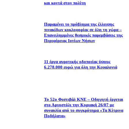
και κοντά στον πολίτη
Παραμένει το πρόβλημα της έλλειψης
πινακίδων κυκλοφορίας σε όλη τη χώρα –
Επανειλημμένες θεσμικές παρεμβάσεις της
Περιφέρειας Ιονίων Νήσων
11 έργα αγροτικής οδοποιίας ύψους
6.278.000 ευρώ για όλη την Κεφαλονιά
Το 52ο Φεστιβάλ ΚΝΕ – Οδηγητή έρχεται
στο Αργοστόλι την Κυριακή 26/07 με
συναυλία από το συγκρότημα «Τα Κίτρινα
Ποδήλατα»