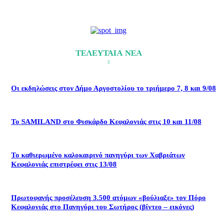
ΤΕΛΕΥΤΑΙΑ ΝΕΑ
Οι εκδηλώσεις στον Δήμο Αργοστολίου το τριήμερο 7, 8 και 9/08
Το SAMILAND στο Φισκάρδο Κεφαλονιάς στις 10 και 11/08
Το καθιερωμένο καλοκαιρινό πανηγύρι των Χαβριάτων
Κεφαλονιάς επιστρέφει στις 13/08
Πρωτοφανής προσέλευση 3.500 ατόμων «βούλιαξε» τον Πόρο
Κεφαλονιάς στο Πανηγύρι του Σωτήρος (βίντεο – εικόνες)