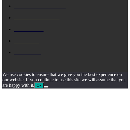
Δ. ΑΡΓΟΣΤΟΛΙΟΥ
4799
Δ. ΛΗΞΟΥΡΙΟΥ
4160
ΚΗΔΕΙΑ
1930
ΙΟΝΙΟ
1795
ΙΘΑΚΗ
1546
We use cookies to ensure that we give you the best experience on
our website. If you continue to use this site we will assume that you
are happy with it.
Ok