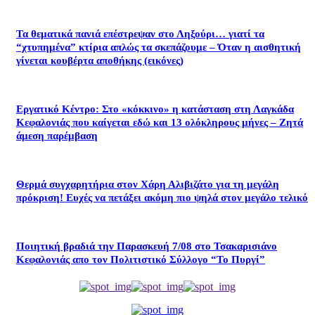
Τα θεματικά πανιά επέστρεψαν στο Ληξούρι… γιατί τα
“χτυπημένα” κτίρια απλώς τα σκεπάζουμε – Όταν η αισθητική
γίνεται κουβέρτα αποθήκης (εικόνες)
Εργατικό Κέντρο: Στο «κόκκινο» η κατάσταση στη Λαγκάδα
Κεφαλονιάς που καίγεται εδώ και 13 ολόκληρους μήνες – Ζητά
άμεση παρέμβαση
Θερμά συγχαρητήρια στον Χάρη Αλιβιζάτο για τη μεγάλη
πρόκριση! Ευχές να πετάξει ακόμη πιο ψηλά στον μεγάλο τελικό
Ποιητική βραδιά την Παρασκευή 7/08 στο Τσακαρισιάνο
Κεφαλονιάς απο τον Πολιτιστικό Σύλλογο “Το Πυργί”