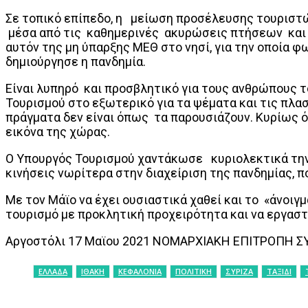
Σε τοπικό επίπεδο, η μείωση προσέλευσης τουριστών
μέσα από τις καθημερινές ακυρώσεις πτήσεων και π
αυτόν της μη ύπαρξης ΜΕΘ στο νησί, για την οποία 
δημιούργησε η πανδημία.
Είναι λυπηρό και προσβλητικό για τους ανθρώπους τ
Τουρισμού στο εξωτερικό για τα ψέματα και τις πλα
πράγματα δεν είναι όπως τα παρουσιάζουν. Κυρίως όμ
εικόνα της χώρας.
Ο Υπουργός Τουρισμού χαντάκωσε κυριολεκτικά την 
κινήσεις νωρίτερα στην διαχείριση της πανδημίας, π
Με τον Μάϊο να έχει ουσιαστικά χαθεί και το «άνοιγ
τουρισμό με προκλητική προχειρότητα και να εργαστο
Αργοστόλι 17 Μαϊου 2021 ΝΟΜΑΡΧΙΑΚΗ ΕΠΙΤΡΟΠΗ 
ΕΛΛΑΔΑ
ΙΘΑΚΗ
ΚΕΦΑΛΟΝΙΑ
ΠΟΛΙΤΙΚΗ
ΣΥΡΙΖΑ
ΤΑΞΙΔΙ
ΚΟΙΝΟΠΟΙΗΣΗ
Facebook
X
P