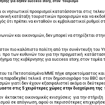
σης για δήθεν success story, στον τουρισμό
αι οι νησιωτικοί προορισμοί κατατάσσονται στις τελε
ανική κατάταξη τουριστικών προορισμών και να εκδοθε
ός ότι πρέπει να ενταθούν οι εμβολιαστικοί ρυθμοί σ
ωνιών και οικονομιών, δεν μπορεί να στηρίζεται στην
 στον πιο καλόπιστο πολίτη από την συνέντευξη του Υ
 προ των ευθυνών του για την πραγματική κατάσταση
ήγημα της κυβέρνησης για success story, στον τομέα
 του τα Πετσοταϊσμένα ΜΜΕ πήγε απροετοίμαστος και 
α παραδεχθεί τελικά στον δημοσιογράφο του BBC αυτ
ασμών γιατί δεν έχουν εξασφαλιστεί ακόμα οι δεύτερ
μαστε στις 5 χειρότερες χώρες στην διαχείριση της
εν έκτακτες οικονομικές ενισχύσεις για την στήριξη
τισμού σε απόγνωση, αφού οι περισσότερες επιχειρήσε