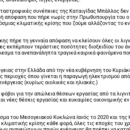
καταστροφικές συνέπειες της Καταιγίδας Μπάλλος δεν
οφή απόφαση που πήρε νωρίς στην Πρωθυπουργία του ο
σμιας κλιματικής κρίσης που ζούμε αλλάζοντας το ε
ης πήρε τη γενναία απόφαση να κλείσουν όλες οι λιγ
ονάδες εκπέμπουν τεράστιες ποσότητες διοξειδίου του 
εσμα τα ανεπανάληπτα τραγικά καιρικά φαινόμενα πο
γειας στην Ελλάδα από την νέα κυβέρνηση του Κυριάκ
ς περιοχές όπου γίνεται η παραγωγή ηλεκτρισμού από 
νέργειας (κυρίως αιολικές και ηλιακές.)
φόβοι για την απώλεια θέσεων εργασίας από τα λιγνι
ι νέες θέσεις εργασίας και ευκαιρίες οικονομικής εν
ασμα του Μεσογειακού Κυκλώνα Ιανός το 2020 και της
ς κλιματικής κρίσης κάθε φορά, όλες τις εποχές του χ
δων ανανεώσιμων πηγών ενέργειας θα πρέπει να κατα