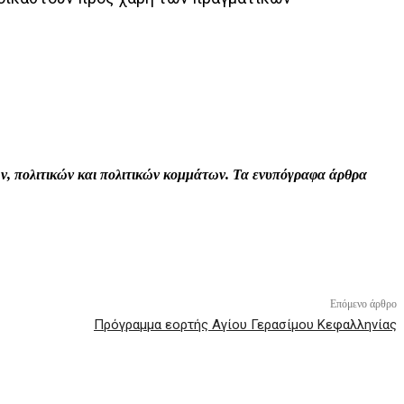
Print
Tumblr
VK
Viber
τών, πολιτικών και πολιτικών κομμάτων. Τα ενυπόγραφα άρθρα
Επόμενο άρθρο
Πρόγραμμα εορτής Αγίου Γερασίμου Κεφαλληνίας