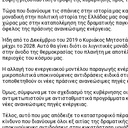
Τώρα που διανύουμε τις σπάνιες στην ιστορία μας 
μοναδική στην πολιτική ιστορία της Ελλάδας μας σ
χώρας μας στην καταπολέμηση της δραματικής παγκό
όφελος της πράσινης ανανεώσιμης ενέργειας.
Ήδη από το Δεκέμβριο του 2019 ο Κυριάκος Μητσοτάκ
μέχρι το 2028. Αυτό θα γίνει διότι οι λιγνιτικές μ
στην άνοδο της θερμοκρασίας του πλανήτη με αποτέλ
περιοχές του κόσμου μας.
Η αλλαγή του ενεργειακού μοντέλου παραγωγής ενέρ
μικροπολιτικά υποκινούμενες αντιδράσεις ειδικά στι
τοποθετηθούν οι νέες πράσινες ανανεώσιμες πηγές ε
Όμως, σύμφωνα με τον σχεδιασμό της κυβέρνησης οι 
αντιμετωπιστούν με αντισταθμιστικά προγράμματα κα
νέες ανανεώσιμες πηγές ενέργειας.
Τέλος, αυτό που μας απόδειξε το καταστροφικό πέρ
κίνδυνο που διανύουμε όλοι εξ αιτίας της δραματική
υποκινούμενες αντιδράσεις στην εγκατάσταση μονά