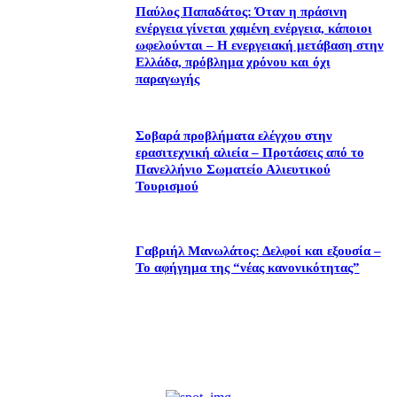
Παύλος Παπαδάτος: Όταν η πράσινη
ενέργεια γίνεται χαμένη ενέργεια, κάποιοι
ωφελούνται – Η ενεργειακή μετάβαση στην
Ελλάδα, πρόβλημα χρόνου και όχι
παραγωγής
Σοβαρά προβλήματα ελέγχου στην
ερασιτεχνική αλιεία – Προτάσεις από το
Πανελλήνιο Σωματείο Αλιευτικού
Τουρισμού
Γαβριήλ Μανωλάτος: Δελφοί και εξουσία –
Το αφήγημα της “νέας κανονικότητας”