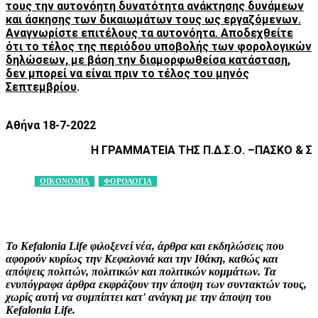
τους την αυτονόητη δυνατότητα ανάκτησης δυνάμεων
και άσκησης των δικαιωμάτων τους ως εργαζόμενων.
Αναγνωρίστε επιτέλους τα αυτονόητα. Αποδεχθείτε
ότι το τέλος της περιόδου υποβολής των φορολογικών
δηλώσεων, με βάση την διαμορφωθείσα κατάσταση,
δεν μπορεί να είναι πριν το τέλος του μηνός
Σεπτεμβρίου
.
Αθήνα 18-7-2022
Η ΓΡΑΜΜΑΤΕΙΑ ΤΗΣ Π.Δ.Σ.Ο. –ΠΑΣΚΟ & Σ
ΟΙΚΟΝΟΜΙΑ
ΦΟΡΟΛΟΓΙΑ
Facebook
X
Pinterest
WhatsApp
Το Kefalonia Life φιλοξενεί νέα, άρθρα και εκδηλώσεις που
αφορούν κυρίως την Κεφαλονιά και την Ιθάκη, καθώς και
απόψεις πολιτών, πολιτικών και πολιτικών κομμάτων. Τα
ενυπόγραφα άρθρα εκφράζουν την άποψη των συντακτών τους,
χωρίς αυτή να συμπίπτει κατ' ανάγκη με την άποψη του
Kefalonia Life.