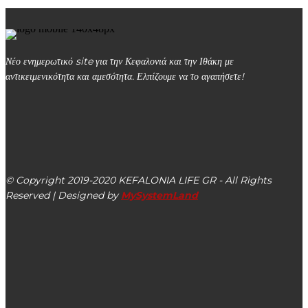
Νέο ενημερωτικό site για την Κεφαλονιά και την Ιθάκη με
αντικειμενικότητα και αμεσότητα. Ελπίζουμε να το αγαπήσετε!
kefalonialife24@gmail.com
Αργοστόλι, Κεφαλονιά, ΤΚ 28100
© Copyright 2019-2020 KEFALONIA LIFE GR - All Rights
Reserved | Designed by
MySystemLand
ΕΙΔΗΣΕΙΣ
Καλοκαιρινή μπασκετική διοργάνωση από τον ΑΣ
Κεφαλληνιακό στον Πόρο Κεφαλονιάς (εικόνες)