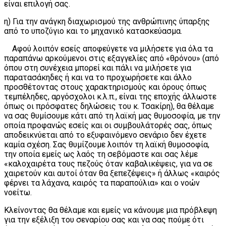
είναι επιλογή σας.
η) Για την ανάγκη διαχωρισμού της ανθρώπινης ύπαρξης
από το υποζύγιο και το μηχανικό κατασκεύασμα.
Αφού λοιπόν εσείς αποφεύγετε να μιλήσετε για όλα τα
παραπάνω αρκούμενοι στις εξαγγελίες από «θρόνου» (από
όπου στη συνέχεια μπορεί και πάλι να μιλήσετε για
παρατασάκηδες ή και να το προχωρήσετε και άλλο
προσθέτοντας στους χαρακτηρισμούς και όρους όπως
τεμπέληδες, αργόσχολοι κ.λ.π., είναι της εποχής άλλωστε
όπως οι πρόσφατες δηλώσεις του κ. Τσακίρη), θα θέλαμε
να σας θυμίσουμε κάτι από τη λαϊκή μας θυμοσοφία, με την
οποία προφανώς εσείς και οι συμβουλάτορές σας, όπως
αποδεικνύεται από το εξυφαινόμενο σενάριο δεν έχετε
καμία σχέση. Σας θυμίζουμε λοιπόν τη λαϊκή θυμοσοφία,
την οποία εμείς ως λαός τη σεβόμαστε και σας λέμε
«καλοχαιρέτα τους πεζούς όταν καβαλικέψεις, για να σε
χαιρετούν και αυτοί όταν θα ξεπεζέψεις» ή άλλως «καιρός
φέρνει τα λάχανα, καιρός τα παραπούλια» και ο νοών
νοείτω.
Κλείνοντας θα θέλαμε και εμείς να κάνουμε μια πρόβλεψη
για την εξέλιξη του σεναρίου σας και να σας πούμε ότι