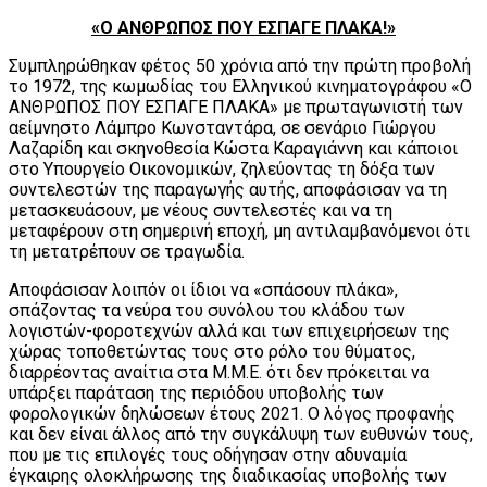
«Ο ΑΝΘΡΩΠΟΣ ΠΟΥ ΕΣΠΑΓΕ ΠΛΑΚΑ!»
Συμπληρώθηκαν φέτος 50 χρόνια από την πρώτη προβολή
το 1972, της κωμωδίας του Ελληνικού κινηματογράφου «Ο
ΑΝΘΡΩΠΟΣ ΠΟΥ ΕΣΠΑΓΕ ΠΛΑΚΑ» με πρωταγωνιστή των
αείμνηστο Λάμπρο Κωνσταντάρα, σε σενάριο Γιώργου
Λαζαρίδη και σκηνοθεσία Κώστα Καραγιάννη και κάποιοι
στο Υπουργείο Οικονομικών, ζηλεύοντας τη δόξα των
συντελεστών της παραγωγής αυτής, αποφάσισαν να τη
μετασκευάσουν, με νέους συντελεστές και να τη
μεταφέρουν στη σημερινή εποχή, μη αντιλαμβανόμενοι ότι
τη μετατρέπουν σε τραγωδία.
Αποφάσισαν λοιπόν οι ίδιοι να «σπάσουν πλάκα»,
σπάζοντας τα νεύρα του συνόλου του κλάδου των
λογιστών-φοροτεχνών αλλά και των επιχειρήσεων της
χώρας τοποθετώντας τους στο ρόλο του θύματος,
διαρρέοντας αναίτια στα Μ.Μ.Ε. ότι δεν πρόκειται να
υπάρξει παράταση της περιόδου υποβολής των
φορολογικών δηλώσεων έτους 2021. Ο λόγος προφανής
και δεν είναι άλλος από την συγκάλυψη των ευθυνών τους,
που με τις επιλογές τους οδήγησαν στην αδυναμία
έγκαιρης ολοκλήρωσης της διαδικασίας υποβολής των