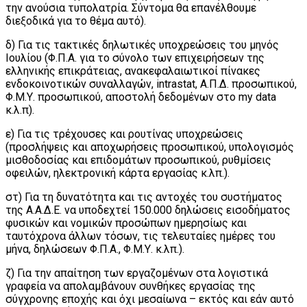
την ανούσια τυπολατρία. Σύντομα θα επανέλθουμε
διεξοδικά για το θέμα αυτό).
δ) Για τις τακτικές δηλωτικές υποχρεώσεις του μηνός
Ιουλίου (Φ.Π.Α. για το σύνολο των επιχειρήσεων της
ελληνικής επικράτειας, ανακεφαλαιωτικοί πίνακες
ενδοκοινοτικών συναλλαγών, intrastat, Α.Π.Δ. προσωπικού,
Φ.Μ.Υ. προσωπικού, αποστολή δεδομένων στο my data
κ.λ.π).
ε) Για τις τρέχουσες και ρουτίνας υποχρεώσεις
(προσλήψεις και αποχωρήσεις προσωπικού, υπολογισμός
μισθοδοσίας και επιδομάτων προσωπικού, ρυθμίσεις
οφειλών, ηλεκτρονική κάρτα εργασίας κ.λπ.).
στ) Για τη δυνατότητα και τις αντοχές του συστήματος
της Α.Α.Δ.Ε. να υποδεχτεί 150.000 δηλώσεις εισοδήματος
φυσικών και νομικών προσώπων ημερησίως και
ταυτόχρονα άλλων τόσων, τις τελευταίες ημέρες του
μήνα, δηλώσεων Φ.Π.Α., Φ.Μ.Υ. κ.λπ.).
ζ) Για την απαίτηση των εργαζομένων στα λογιστικά
γραφεία να απολαμβάνουν συνθήκες εργασίας της
σύγχρονης εποχής και όχι μεσαίωνα – εκτός και εάν αυτό