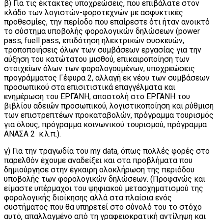
β) Για τις έκτακτες υποχρεώσεις, που επιβάλατε στον
κλάδο των λογιστών-φοροτεχνών με ασφυκτικές
προθεσμίες, την περίοδο που επαίρεστε ότι ήταν ανοικτό
το σύστημα υποβολής φορολογικών δηλώσεων (power
pass, fuell pass, επιδότηση ηλεκτρικών συσκευών,
τροποποιήσεις όλων των συμβάσεων εργασίας για την
αύξηση του κατώτατου μισθού, επικαιροποίηση των
στοιχείων όλων των φορολογουμένων, υποχρεώσεις
προγράμματος Γέφυρα 2, αλλαγή εκ νέου των συμβάσεων
προσωπικού στα επισιτιστικά επαγγέλματα και
ενημέρωση του ΕΡΓΑΝΗ, αποστολή στο ΕΡΓΑΝΗ του
βιβλίου αδειών προσωπικού, λογιστικοποίηση και ρύθμιση
των επιστρεπτέων προκαταβολών, πρόγραμμα τουρισμός
για όλους, πρόγραμμα κοινωνικού τουρισμού, πρόγραμμα
ΑΝΑΣΑ 2 κ.λ.π.).
γ) Για την τραγωδία του my data, όπως πολλές φορές στο
παρελθόν έχουμε αναδείξει και στα προβλήματα που
δημιούργησε στην έγκαιρη ολοκλήρωση της περιόδου
υποβολής των φορολογικών δηλώσεων. (Προφανώς και
είμαστε υπέρμαχοι του ψηφιακού μετασχηματισμού της
φορολογικής διοίκησης αλλά στα πλαίσια ενός
συστήματος που θα υπηρετεί στο σύνολό του το στόχο
αυτό, απαλλαγμένο από τη γραφειοκρατική αντίληψη και