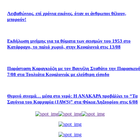
Λειβαθώνιος, επί χρόνια εικόνες, όταν οι άνθρωποι θέλουν,
μπορούν!
Εκδήλωση μνήμης για τα θύματα των σεισμών του 1953 στο
Κατάρραχο, το παλιό χωριό, στην Κεφαλονιά στις 13/08
Παράσταση Καραγκιόζη με τον Βαγγέλη Σταθάτο την Παρασκευ
7/08 στα Τουλιάτα Κεφαλονιάς με ελεύθερη είσοδο
Θερινό σινεμά… μέσα στο νερό: Η ΑΝΑΚΑΡΑ προβάλλει το “Τα
Σαγόνια του Καρχαρία (JAWS)” στα Φύκια Ληξουρίου στις 6/08