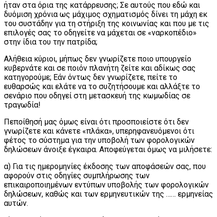
ήταν στα όρια της κατάρρευσης; Σε αυτούς που εδώ και
δυόμιση χρόνια ως μάχιμος σχηματισμός δίνει τη μάχη εκ
του συστάδην για τη στήριξη της κοινωνίας και που με τις
επιλογές σας το οδηγείτε να μάχεται σε «ναρκοπέδιο»
στην ίδια του την πατρίδα;
Αλήθεια κύριοι, μήπως δεν γνωρίζετε ποιο υπουργείο
κυβερνάτε και σε ποιόν πλανήτη ζείτε και αδίκως σας
κατηγορούμε; Εάν όντως δεν γνωρίζετε, πείτε το
ευθαρσώς και ελάτε να το συζητήσουμε και αλλάξτε το
σενάριο που οδηγεί στη μετασκευή της κωμωδίας σε
τραγωδία!
Πεποίθησή μας όμως είναι ότι προσποιείστε ότι δεν
γνωρίζετε και κάνετε «πλάκα», υπερηφανευόμενοι ότι
φέτος το σύστημα για την υποβολή των φορολογικών
δηλώσεων άνοιξε έγκαιρα. Αποφεύγεται όμως να μιλήσετε:
α) Για τις ημερομηνίες έκδοσης των αποφάσεών σας, που
αφορούν στις οδηγίες συμπλήρωσης των
επικαιροποιημένων εντύπων υποβολής των φορολογικών
δηλώσεων, καθώς και των ερμηνευτικών της …… ερμηνείας
αυτών.