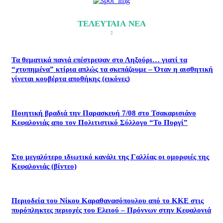
ΤΕΛΕΥΤΑΙΑ ΝΕΑ
Τα θεματικά πανιά επέστρεψαν στο Ληξούρι… γιατί τα
“χτυπημένα” κτίρια απλώς τα σκεπάζουμε – Όταν η αισθητική
γίνεται κουβέρτα αποθήκης (εικόνες)
Ποιητική βραδιά την Παρασκευή 7/08 στο Τσακαρισιάνο
Κεφαλονιάς απο τον Πολιτιστικό Σύλλογο “Το Πυργί”
Στο μεγαλύτερο ιδιωτικό κανάλι της Γαλλίας οι ομορφιές της
Κεφαλονιάς (βίντεο)
Περιοδεία του Νίκου Καραθανασόπουλου από το ΚΚΕ στις
πυρόπληκτες περιοχές του Ελειού – Πρόννων στην Κεφαλονιά