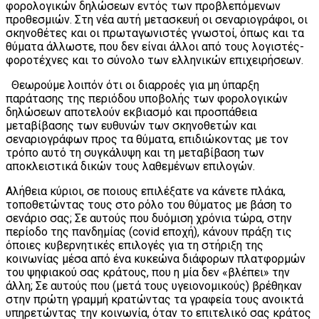
φορολογικών δηλώσεων εντός των προβλεπόμενων
προθεσμιών. Στη νέα αυτή μετασκευή οι σεναριογράφοι, οι
σκηνοθέτες και οι πρωταγωνιστές γνωστοί, όπως και τα
θύματα άλλωστε, που δεν είναι άλλοι από τους λογιστές-
φοροτέχνες και το σύνολο των ελληνικών επιχειρήσεων.
Θεωρούμε λοιπόν ότι οι διαρροές για μη ύπαρξη
παράτασης της περιόδου υποβολής των φορολογικών
δηλώσεων αποτελούν εκβιασμό και προσπάθεια
μεταβίβασης των ευθυνών των σκηνοθετών και
σεναριογράφων προς τα θύματα, επιδιώκοντας με τον
τρόπο αυτό τη συγκάλυψη και τη μεταβίβαση των
αποκλειστικά δικών τους λαθεμένων επιλογών.
Αλήθεια κύριοι, σε ποιους επιλέξατε να κάνετε πλάκα,
τοποθετώντας τους στο ρόλο του θύματος με βάση το
σενάριο σας; Σε αυτούς που δυόμιση χρόνια τώρα, στην
περίοδο της πανδημίας (covid εποχή), κάνουν πράξη τις
όποιες κυβερνητικές επιλογές για τη στήριξη της
κοινωνίας μέσα από ένα κυκεώνα διάφορων πλατφορμών
του ψηφιακού σας κράτους, που η μία δεν «βλέπει» την
άλλη; Σε αυτούς που (μετά τους υγειονομικούς) βρέθηκαν
στην πρώτη γραμμή κρατώντας τα γραφεία τους ανοικτά
υπηρετώντας την κοινωνία, όταν το επιτελικό σας κράτος