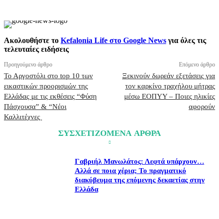
Ακολουθήστε το
Kefalonia Life στο Google News
για όλες τις
τελευταίες ειδήσεις
Προηγούμενο άρθρο
Επόμενο άρθρο
Το Αργοστόλι στο top 10 των
Ξεκινούν δωρεάν εξετάσεις για
εικαστικών προορισμών της
τον καρκίνο τραχήλου μήτρας
Ελλάδας με τις εκθέσεις “Φύση
μέσω ΕΟΠΥΥ – Ποιες ηλικίες
Πάσχουσα” & “Νέοι
αφορούν
Καλλιτέχνες
ΣΥΣΧΕΤΙΖΟΜΕΝΑ ΑΡΘΡΑ
Γαβριήλ Μανωλάτος: Λεφτά υπάρχουν…
Αλλά σε ποια χέρια; Το πραγματικό
διακύβευμα της επόμενης δεκαετίας στην
Ελλάδα