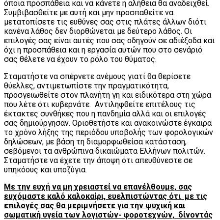
όποια προσπάθεια και να κάνετε η αλήθεια θα αναδειχθεί.
Συμβιβασθείτε με αυτή και μην προσπαθείτε να
μετατοπίσετε τις ευθύνες σας στις πλάτες άλλων διότι
κανένα λάθος δεν διορθώνεται με δεύτερο λάθος. Οι
επιλογές σας είναι αυτές που σας οδηγούν σε αδιέξοδα και
όχι η προσπάθεια και η εργασία αυτών που στο σενάριό
σας θέλετε να έχουν το ρόλο του θύματος.
Σταματήστε να σπέρνετε ανέμους γιατί θα θερίσετε
θύελλες, αντιμετωπίστε την πραγματικότητα,
προσγειωθείτε στον πλανήτη γη και ειδικότερα στη χώρα
που λέτε ότι κυβερνάτε. Αντιληφθείτε επιτέλους τις
έκτακτες συνθήκες που η πανδημία αλλά και οι επιλογές
σας δημιούργησαν. Οριοθετήστε και ανακοινώστε έγκαιρα
το χρόνο λήξης της περιόδου υποβολής των φορολογικών
δηλώσεων, με βάση τη διαμορφωθείσα κατάσταση,
σεβόμενοι τα ανθρώπινα δικαιώματα Ελλήνων πολιτών.
Σταματήστε να έχετε την άποψη ότι απευθύνεστε σε
υπηκόους και υποζύγια.
Με την ευχή να μη χρειαστεί να επανέλθουμε, σας
ευχόμαστε καλό καλοκαίρι, ευελπιστώντας ότι με τις
επιλογές σας θα μεριμνήσετε για την ψυχική και
σωματική υγεία των λογιστών- φοροτεχνών, δίνοντάς