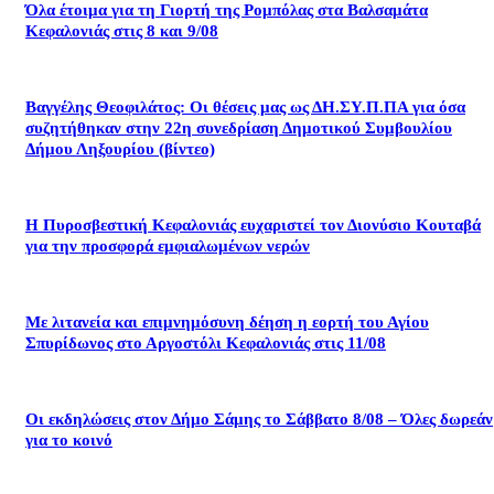
Όλα έτοιμα για τη Γιορτή της Ρομπόλας στα Βαλσαμάτα
Κεφαλονιάς στις 8 και 9/08
Βαγγέλης Θεοφιλάτος: Οι θέσεις μας ως ΔΗ.ΣΥ.Π.ΠΑ για όσα
συζητήθηκαν στην 22η συνεδρίαση Δημοτικού Συμβουλίου
Δήμου Ληξουρίου (βίντεο)
Η Πυροσβεστική Κεφαλονιάς ευχαριστεί τον Διονύσιο Κουταβά
για την προσφορά εμφιαλωμένων νερών
Με λιτανεία και επιμνημόσυνη δέηση η εορτή του Αγίου
Σπυρίδωνος στο Αργοστόλι Κεφαλονιάς στις 11/08
Οι εκδηλώσεις στον Δήμο Σάμης το Σάββατο 8/08 – Όλες δωρεάν
για το κοινό