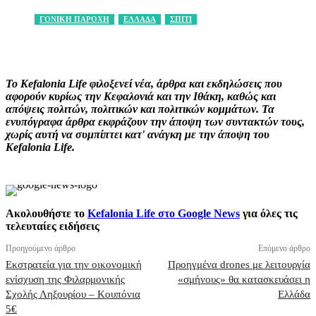
ΓΟΝΙΚΗ ΠΑΡΟΧΗ
ΕΛΛΑΔΑ
ΣΠΙΤΙ
Facebook
X
Pinterest
WhatsApp
Το Kefalonia Life φιλοξενεί νέα, άρθρα και εκδηλώσεις που
αφορούν κυρίως την Κεφαλονιά και την Ιθάκη, καθώς και
απόψεις πολιτών, πολιτικών και πολιτικών κομμάτων. Τα
ενυπόγραφα άρθρα εκφράζουν την άποψη των συντακτών τους,
χωρίς αυτή να συμπίπτει κατ' ανάγκη με την άποψη του
Kefalonia Life.
Ακολουθήστε το
Kefalonia Life στο Google News
για όλες τις
τελευταίες ειδήσεις
Προηγούμενο άρθρο
Επόμενο άρθρο
Εκστρατεία για την οικονομική
Προηγμένα drones με λειτουργία
ενίσχυση της Φιλαρμονικής
«σμήνους» θα κατασκευάσει η
Σχολής Ληξουρίου – Κουπόνια
Ελλάδα
5€