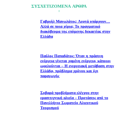
ΣΥΣΧΕΤΙΖΟΜΕΝΑ ΑΡΘΡΑ
Γαβριήλ Μανωλάτος: Λεφτά υπάρχουν…
Αλλά σε ποια χέρια; Το πραγματικό
διακύβευμα της επόμενης δεκαετίας στην
Ελλάδα
Παύλος Παπαδάτος: Όταν η πράσινη
ενέργεια γίνεται χαμένη ενέργεια, κάποιοι
ωφελούνται – Η ενεργειακή μετάβαση στην
Ελλάδα, πρόβλημα χρόνου και όχι
παραγωγής
Σοβαρά προβλήματα ελέγχου στην
ερασιτεχνική αλιεία – Προτάσεις από το
Πανελλήνιο Σωματείο Αλιευτικού
Τουρισμού