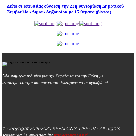
Δείτε σε απευθείας σύνδεση την 22η συνεδρίαση Δημοτικού
Συμβουλίου Δήμου Ληξουρίου με 15 θέματα (βίντεο)
Νέο ενημερωτικό site για την Κεφαλονιά και την Ιθάκη με
αντικειμενικότητα και αμεσότητα. Ελπίζουμε να το αγαπήσετε!
kefalonialife24@gmail.com
Αργοστόλι, Κεφαλονιά, ΤΚ 28100
© Copyright 2019-2020 KEFALONIA LIFE GR - All Rights
Reserved | Designed by
MySystemLand