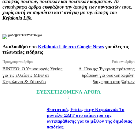
απόψεις πολιτών, πολιτικών και πολιτικών κομμάτων. Τα
ενυπόγραφα άρθρα εκφράζουν την άποψη των συντακτών τους,
χωρίς αυτή να συμπίπτει κατ' ανάγκη με την άποψη του
Kefalonia Life.
Ακολουθήστε το
Kefalonia Life στο Google News
για όλες τις
τελευταίες ειδήσεις
Προηγούμενο άρθρο
Επόμενο άρθρο
ΒΙΝΤΕΟ: Ο Υφυπουργός Υγείας
Δ. Ιθάκης: Έγκριση πρότασης
για τις ελλείψεις ΜΕΘ σε
δράσεων για ολοκληρωμένη
Κεφαλονιά & Ζάκυνθο
διαχείριση αποβλήτων
ΣΥΣΧΕΤΙΖΟΜΕΝΑ ΑΡΘΡΑ
Φοιτητικές Εστίες στην Κεφαλονιά: Το
μοντέλο ΣΔΙΤ στο επίκεντρο της
αντιπαράθεσης για το μέλλον της δημόσιας
παιδείας