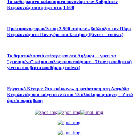
Το καθιερωμένο καλοκαιρινό πανηγύρι των Χαβριάτων
Κεφαλονιάς επιστρέφει στις 13/08
Πρωτοφανής προσέλευση 3.500 ατόμων «βούλιαξε» τον Πόρο
Κεφαλονιάς στο Πανηγύρι του Σωτήρος (βίντεο – εικόνες)
Τα θεματικά πανιά επέστρεψαν στο Ληξούρι… γιατί τα
“χτυπημένα” κτίρια απλώς τα σκεπάζουμε – Όταν η αισθητική
γίνεται κουβέρτα αποθήκης (εικόνες)
Εργατικό Κέντρο: Στο «κόκκινο» η κατάσταση στη Λαγκάδα
Κεφαλονιάς που καίγεται εδώ και 13 ολόκληρους μήνες – Ζητά
άμεση παρέμβαση