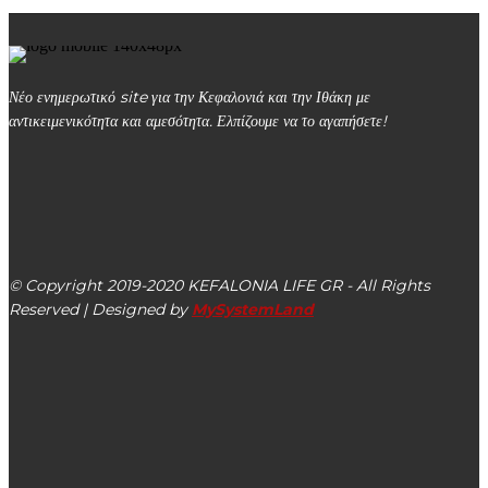
Νέο ενημερωτικό site για την Κεφαλονιά και την Ιθάκη με
αντικειμενικότητα και αμεσότητα. Ελπίζουμε να το αγαπήσετε!
kefalonialife24@gmail.com
Αργοστόλι, Κεφαλονιά, ΤΚ 28100
© Copyright 2019-2020 KEFALONIA LIFE GR - All Rights
Reserved | Designed by
MySystemLand
ΕΙΔΗΣΕΙΣ
Βασίλης Κοκκόσης: “Παλικάρι ο Αλέξανδρος Παρίσης –
Τήρησε την υπόσχεσή του”