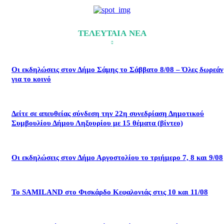
ΤΕΛΕΥΤΑΙΑ ΝΕΑ
Οι εκδηλώσεις στον Δήμο Σάμης το Σάββατο 8/08 – Όλες δωρεάν
για το κοινό
Δείτε σε απευθείας σύνδεση την 22η συνεδρίαση Δημοτικού
Συμβουλίου Δήμου Ληξουρίου με 15 θέματα (βίντεο)
Οι εκδηλώσεις στον Δήμο Αργοστολίου το τριήμερο 7, 8 και 9/08
Το SAMILAND στο Φισκάρδο Κεφαλονιάς στις 10 και 11/08