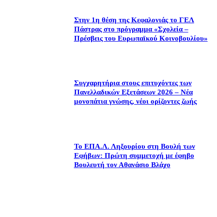
Στην 1η θέση της Κεφαλονιάς το ΓΕΛ
Πάστρας στο πρόγραμμα «Σχολεία –
Πρέσβεις του Ευρωπαϊκού Κοινοβουλίου»
Συγχαρητήρια στους επιτυχόντες των
Πανελλαδικών Εξετάσεων 2026 – Νέα
μονοπάτια γνώσης, νέοι ορίζοντες ζωής
Το ΕΠΑ.Λ. Ληξουρίου στη Βουλή των
Εφήβων: Πρώτη συμμετοχή με έφηβο
Βουλευτή τον Αθανάσιο Βλάχο