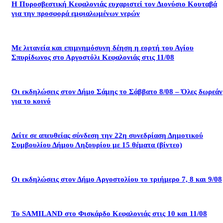
Η Πυροσβεστική Κεφαλονιάς ευχαριστεί τον Διονύσιο Κουταβά
για την προσφορά εμφιαλωμένων νερών
Με λιτανεία και επιμνημόσυνη δέηση η εορτή του Αγίου
Σπυρίδωνος στο Αργοστόλι Κεφαλονιάς στις 11/08
Οι εκδηλώσεις στον Δήμο Σάμης το Σάββατο 8/08 – Όλες δωρεάν
για το κοινό
Δείτε σε απευθείας σύνδεση την 22η συνεδρίαση Δημοτικού
Συμβουλίου Δήμου Ληξουρίου με 15 θέματα (βίντεο)
Οι εκδηλώσεις στον Δήμο Αργοστολίου το τριήμερο 7, 8 και 9/08
Το SAMILAND στο Φισκάρδο Κεφαλονιάς στις 10 και 11/08