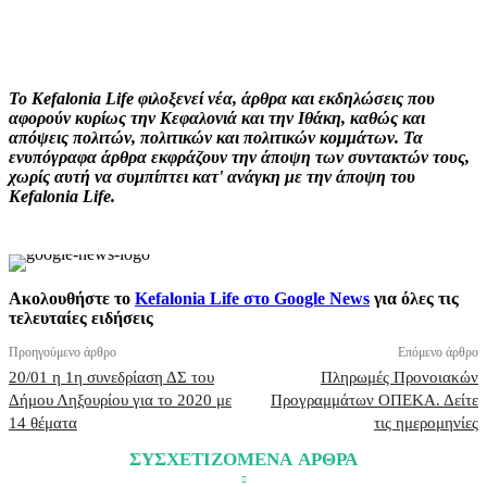
Facebook
X
Pinterest
WhatsApp
Το Kefalonia Life φιλοξενεί νέα, άρθρα και εκδηλώσεις που
αφορούν κυρίως την Κεφαλονιά και την Ιθάκη, καθώς και
απόψεις πολιτών, πολιτικών και πολιτικών κομμάτων. Τα
ενυπόγραφα άρθρα εκφράζουν την άποψη των συντακτών τους,
χωρίς αυτή να συμπίπτει κατ' ανάγκη με την άποψη του
Kefalonia Life.
Ακολουθήστε το
Kefalonia Life στο Google News
για όλες τις
τελευταίες ειδήσεις
Προηγούμενο άρθρο
Επόμενο άρθρο
20/01 η 1η συνεδρίαση ΔΣ του
Πληρωμές Προνοιακών
Δήμου Ληξουρίου για το 2020 με
Προγραμμάτων ΟΠΕΚΑ. Δείτε
14 θέματα
τις ημερομηνίες
ΣΥΣΧΕΤΙΖΟΜΕΝΑ ΑΡΘΡΑ