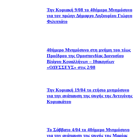
Την Κυριακή 9/08 το 40ήμερο Μνημόσυνο
για τον πρώην Δήμαρχο Ληξουρίου Γιώργο
Φιλιππάτο
40ήμερο Μνημόσυνο στη μνήμη του τέως
Προέδρου της Ομοσπονδίας Διονυσίου
Βλάχου Κεφαλλήνων – Ιθακησίων
«ΟΔΥΣΣΕΥΣ» στις 2/08
Την Κυριακή 19/04 το ετήσιο μνημόσυνο
για την ανάπαυση της ψυχής της Αντιγόνης
Κυριακάτου
Το Σάββατο 4/04 το 40ήμερο Μνημόσυνο
για την ανάπαυση της ψυχής της Μαρίας