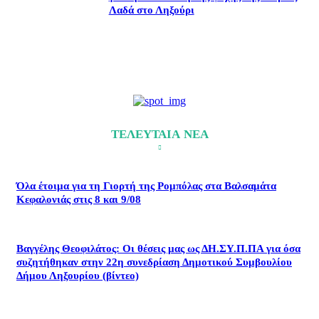
Λαδά στο Ληξούρι
ΤΕΛΕΥΤΑΙΑ ΝΕΑ
Όλα έτοιμα για τη Γιορτή της Ρομπόλας στα Βαλσαμάτα
Κεφαλονιάς στις 8 και 9/08
Βαγγέλης Θεοφιλάτος: Οι θέσεις μας ως ΔΗ.ΣΥ.Π.ΠΑ για όσα
συζητήθηκαν στην 22η συνεδρίαση Δημοτικού Συμβουλίου
Δήμου Ληξουρίου (βίντεο)