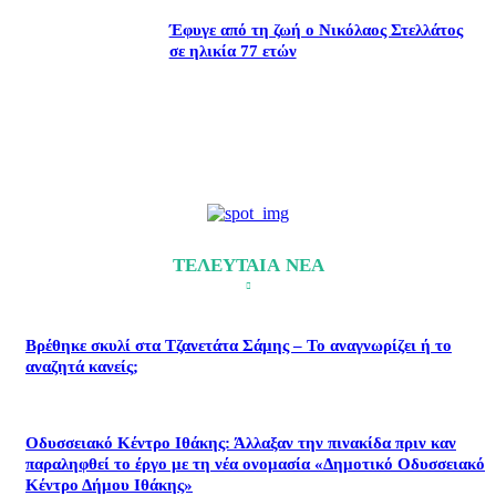
Έφυγε από τη ζωή ο Νικόλαος Στελλάτος
σε ηλικία 77 ετών
ΤΕΛΕΥΤΑΙΑ ΝΕΑ
Βρέθηκε σκυλί στα Τζανετάτα Σάμης – Το αναγνωρίζει ή το
αναζητά κανείς;
Οδυσσειακό Κέντρο Ιθάκης: Άλλαξαν την πινακίδα πριν καν
παραληφθεί το έργο με τη νέα ονομασία «Δημοτικό Οδυσσειακό
Κέντρο Δήμου Ιθάκης»