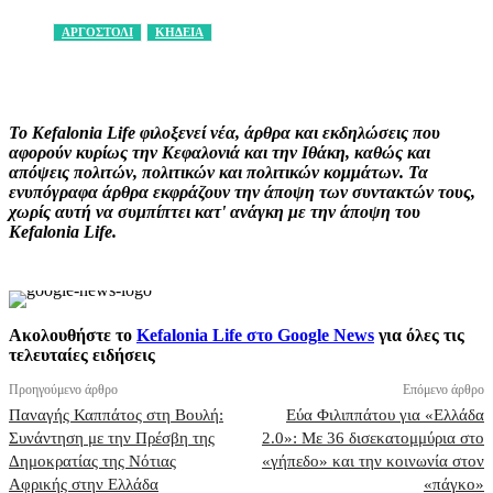
ΑΡΓΟΣΤΟΛΙ
ΚΗΔΕΙΑ
Facebook
X
Pinterest
WhatsApp
Το Kefalonia Life φιλοξενεί νέα, άρθρα και εκδηλώσεις που
αφορούν κυρίως την Κεφαλονιά και την Ιθάκη, καθώς και
απόψεις πολιτών, πολιτικών και πολιτικών κομμάτων. Τα
ενυπόγραφα άρθρα εκφράζουν την άποψη των συντακτών τους,
χωρίς αυτή να συμπίπτει κατ' ανάγκη με την άποψη του
Kefalonia Life.
Ακολουθήστε το
Kefalonia Life στο Google News
για όλες τις
τελευταίες ειδήσεις
Προηγούμενο άρθρο
Επόμενο άρθρο
Παναγής Καππάτος στη Βουλή:
Εύα Φιλιππάτου για «Ελλάδα
Συνάντηση με την Πρέσβη της
2.0»: Με 36 δισεκατομμύρια στο
Δημοκρατίας της Νότιας
«γήπεδο» και την κοινωνία στον
Αφρικής στην Ελλάδα
«πάγκο»