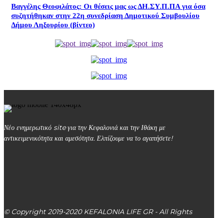
Βαγγέλης Θεοφιλάτος: Οι θέσεις μας ως ΔΗ.ΣΥ.Π.ΠΑ για όσα
συζητήθηκαν στην 22η συνεδρίαση Δημοτικού Συμβουλίου
Δήμου Ληξουρίου (βίντεο)
Νέο ενημερωτικό site για την Κεφαλονιά και την Ιθάκη με
αντικειμενικότητα και αμεσότητα. Ελπίζουμε να το αγαπήσετε!
kefalonialife24@gmail.com
Αργοστόλι, Κεφαλονιά, ΤΚ 28100
© Copyright 2019-2020 KEFALONIA LIFE GR - All Rights