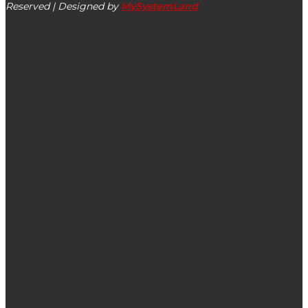
Reserved | Designed by
MySystemLand
ΕΙΔΗΣΕΙΣ
Αίτημα για συνεδρίαση με θέμα: Μέτρα προστασίας
εισοδήματος & υγείας εργαζομένων στον τουρισμό που
πλήττονται από την υγειονομική κρίση
Πώς στηρίζουμε τα παιδιά κατά την επιστροφή στο
σχολείο;
Ποιοι δικαιούνται σύνταξη πριν τα 62