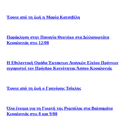
Έφυγε από τη ζωή η Μαρία Κατσιβέλη
Παράκληση στην Παναγία Θεοτόκο στα Δελλαπορτάτα
Κεφαλονιάς στις 12/08
Η Εθελοντική Ομάδα Έκτακτων Αναγκών Ελείου Πρόννων
ευχαριστεί τον Πρόεδρο Κοινότητας Άσσου Κεφαλονιάς
Έφυγε από τη ζωή ο Γρηγόρης Τσίκλης
Όλα έτοιμα για τη Γιορτή της Ρομπόλας στα Βαλσαμάτα
Κεφαλονιάς στις 8 και 9/08