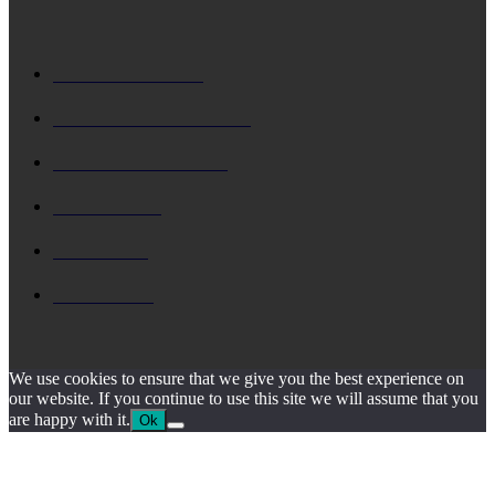
ΔΗΜΟΦΙΛΗ
ΚΕΦΑΛΟΝΙΑ
5731
Δ. ΑΡΓΟΣΤΟΛΙΟΥ
4802
Δ. ΛΗΞΟΥΡΙΟΥ
4164
ΚΗΔΕΙΑ
1931
ΙΟΝΙΟ
1795
ΙΘΑΚΗ
1547
We use cookies to ensure that we give you the best experience on
our website. If you continue to use this site we will assume that you
are happy with it.
Ok