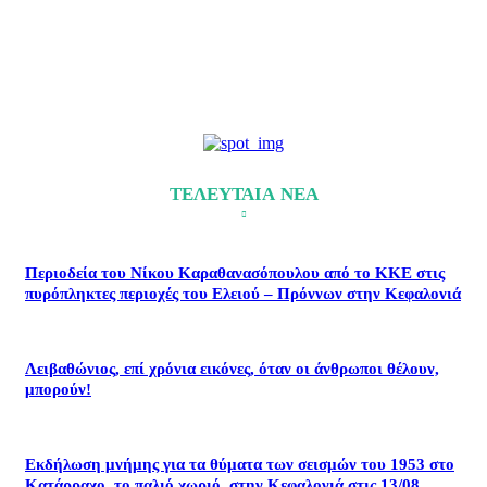
ΤΕΛΕΥΤΑΙΑ ΝΕΑ
Περιοδεία του Νίκου Καραθανασόπουλου από το ΚΚΕ στις
πυρόπληκτες περιοχές του Ελειού – Πρόννων στην Κεφαλονιά
Λειβαθώνιος, επί χρόνια εικόνες, όταν οι άνθρωποι θέλουν,
μπορούν!
Εκδήλωση μνήμης για τα θύματα των σεισμών του 1953 στο
Κατάρραχο, το παλιό χωριό, στην Κεφαλονιά στις 13/08