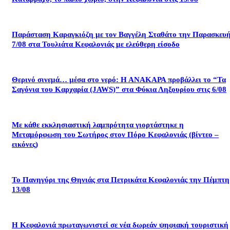
Παράσταση Καραγκιόζη με τον Βαγγέλη Σταθάτο την Παρασκευ
7/08 στα Τουλιάτα Κεφαλονιάς με ελεύθερη είσοδο
Θερινό σινεμά… μέσα στο νερό: Η ΑΝΑΚΑΡΑ προβάλλει το “Τα
Σαγόνια του Καρχαρία (JAWS)” στα Φύκια Ληξουρίου στις 6/08
Με κάθε εκκλησιαστική λαμπρότητα γιορτάστηκε η
Μεταμόρφωση του Σωτήρος στον Πόρο Κεφαλονιάς (βίντεο –
εικόνες)
Το Πανηγύρι της Θηνιάς στα Πετρικάτα Κεφαλονιάς την Πέμπτη
13/08
Η Κεφαλονιά πρωταγωνιστεί σε νέα δωρεάν ψηφιακή τουριστική