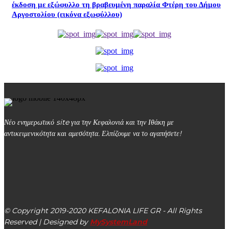
έκδοση με εξώφυλλο τη βραβευμένη παραλία Φτέρη του Δήμου
Αργοστολίου (εικόνα εξωφύλλου)
Νέο ενημερωτικό site για την Κεφαλονιά και την Ιθάκη με
αντικειμενικότητα και αμεσότητα. Ελπίζουμε να το αγαπήσετε!
kefalonialife24@gmail.com
Αργοστόλι, Κεφαλονιά, ΤΚ 28100
© Copyright 2019-2020 KEFALONIA LIFE GR - All Rights
Reserved | Designed by
MySystemLand