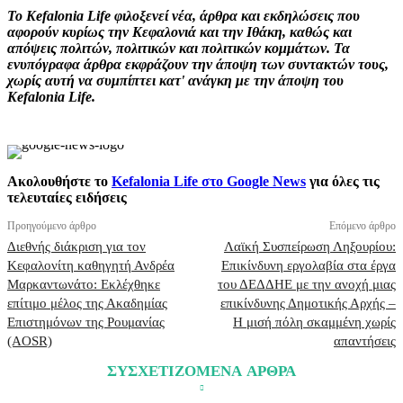
Το Kefalonia Life φιλοξενεί νέα, άρθρα και εκδηλώσεις που
αφορούν κυρίως την Κεφαλονιά και την Ιθάκη, καθώς και
απόψεις πολιτών, πολιτικών και πολιτικών κομμάτων. Τα
ενυπόγραφα άρθρα εκφράζουν την άποψη των συντακτών τους,
χωρίς αυτή να συμπίπτει κατ' ανάγκη με την άποψη του
Kefalonia Life.
Ακολουθήστε το
Kefalonia Life στο Google News
για όλες τις
τελευταίες ειδήσεις
Προηγούμενο άρθρο
Επόμενο άρθρο
Διεθνής διάκριση για τον
Λαϊκή Συσπείρωση Ληξουρίου:
Κεφαλονίτη καθηγητή Ανδρέα
Επικίνδυνη εργολαβία στα έργα
Μαρκαντωνάτο: Εκλέχθηκε
του ΔΕΔΔΗΕ με την ανοχή μιας
επίτιμο μέλος της Ακαδημίας
επικίνδυνης Δημοτικής Αρχής –
Επιστημόνων της Ρουμανίας
Η μισή πόλη σκαμμένη χωρίς
(AOSR)
απαντήσεις
ΣΥΣΧΕΤΙΖΟΜΕΝΑ ΑΡΘΡΑ