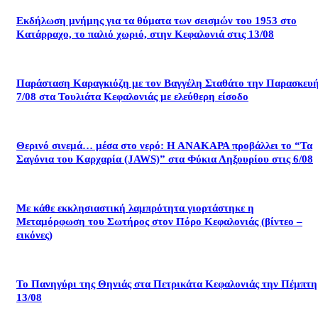
Εκδήλωση μνήμης για τα θύματα των σεισμών του 1953 στο
Κατάρραχο, το παλιό χωριό, στην Κεφαλονιά στις 13/08
Παράσταση Καραγκιόζη με τον Βαγγέλη Σταθάτο την Παρασκευ
7/08 στα Τουλιάτα Κεφαλονιάς με ελεύθερη είσοδο
Θερινό σινεμά… μέσα στο νερό: Η ΑΝΑΚΑΡΑ προβάλλει το “Τα
Σαγόνια του Καρχαρία (JAWS)” στα Φύκια Ληξουρίου στις 6/08
Με κάθε εκκλησιαστική λαμπρότητα γιορτάστηκε η
Μεταμόρφωση του Σωτήρος στον Πόρο Κεφαλονιάς (βίντεο –
εικόνες)
Το Πανηγύρι της Θηνιάς στα Πετρικάτα Κεφαλονιάς την Πέμπτη
13/08