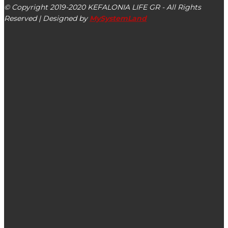
© Copyright 2019-2020 KEFALONIA LIFE GR - All Rights
Reserved | Designed by
MySystemLand
ΕΙΔΗΣΕΙΣ
Γιώργος Μεσσάρης: “Από τη στάχτη στη λάσπη…”
ΚΤΕΛ Κεφαλονιάς: Έκπτωση στα εισιτήρια μέχρι 5
Απριλίου & Δρομολόγια Μαρτίου 2020
Έφυγε από τη ζωή η Dena Mellis Neff (Κωνσταντίνα
Κουρκουμέλη)