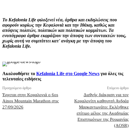
Facebook
X
Pinterest
WhatsApp
Το Kefalonia Life φιλοξενεί νέα, άρθρα και εκδηλώσεις που
αφορούν κυρίως την Κεφαλονιά και την Ιθάκη, καθώς και
απόψεις πολιτών, πολιτικών και πολιτικών κομμάτων. Τα
ενυπόγραφα άρθρα εκφράζουν την άποψη των συντακτών τους,
χωρίς αυτή να συμπίπτει κατ' ανάγκη με την άποψη του
Kefalonia Life.
Ακολουθήστε το
Kefalonia Life στο Google News
για όλες τις
τελευταίες ειδήσεις
Προηγούμενο άρθρο
Επόμενο άρθρο
Έρχεται στην Κεφαλονιά ο 6οs
Διεθνής διάκριση για τον
Ainos Mountain Marathon στις
Κεφαλονίτη καθηγητή Ανδρέα
27/09/2026
Μαρκαντωνάτο: Εκλέχθηκε
επίτιμο μέλος της Ακαδημίας
Επιστημόνων της Ρουμανίας
(AOSR)