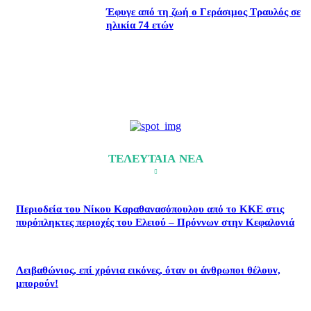
Έφυγε από τη ζωή ο Γεράσιμος Τραυλός σε
ηλικία 74 ετών
ΤΕΛΕΥΤΑΙΑ ΝΕΑ
Περιοδεία του Νίκου Καραθανασόπουλου από το ΚΚΕ στις
πυρόπληκτες περιοχές του Ελειού – Πρόννων στην Κεφαλονιά
Λειβαθώνιος, επί χρόνια εικόνες, όταν οι άνθρωποι θέλουν,
μπορούν!