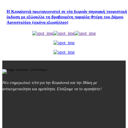
Η Κεφαλονιά πρωταγωνιστεί σε νέα δωρεάν ψηφιακή τουριστική
έκδοση με εξώφυλλο τη βραβευμένη παραλία Φτέρη του Δήμου
Αργοστολίου (εικόνα εξωφύλλου)
Νέο ενημερωτικό site για την Κεφαλονιά και την Ιθάκη με
αντικειμενικότητα και αμεσότητα. Ελπίζουμε να το αγαπήσετε!
kefalonialife24@gmail.com
Αργοστόλι, Κεφαλονιά, ΤΚ 28100