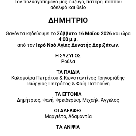
Τον πολυαγαπημένο μας σύζυγο, πατέρα, παππού
αδελφό και θείο
ΔΗΜΗΤΡΙΟ
Θανόντα κηδεύουμε το
Σάββατο 16 Μαΐου 2026
και ώρα
4:00 μ.μ.
από τον
Ιερό Ναό Αγίας Δυνατής Δοριζάτων
.
Η ΣΥΖΥΓΟΣ
Ρούλα
ΤΑ ΠΑΙΔΙΑ
Καλομοίρα Πετράτου & Κωνσταντίνος Γρηγοριάδης
Γεώργιος Πετράτος & Φαίη Πατσούνη
ΤΑ ΕΓΓΟΝΙΑ
Δημήτριος, Φανή, Φρειδερίκη, Μιχαήλ, Άγγελος
ΟΙ ΑΔΕΛΦΕΣ
Μαργιέτα, Αδαμαντία
ΤΑ ΑΝΙΨΙΑ