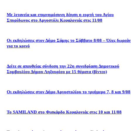
Με λιτανεία και επιμνημόσυνη δέηση η εορτή του Αγίου
Σπυρίδωνος στο Αργοστόλι Κεφαλονιάς στις 11/08
Οι εκδηλώσεις στον Δήμο Σάμης το Σάββατο 8/08 – Όλες δωρεάν
για το κοινό
Δείτε σε απευθείας σύνδεση την 22η συνεδρίαση Δημοτικού
Συμβουλίου Δήμου Ληξουρίου με 15 θέματα (βίντεο)
Οι εκδηλώσεις στον Δήμο Αργοστολίου το τριήμερο 7, 8 και 9/08
Το SAMILAND στο Φισκάρδο Κεφαλονιάς στις 10 και 11/08