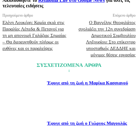
Ακολουθήστε το
Kefalonia Life στο Google News
για όλες τις
τελευταίες ειδήσεις
Προηγούμενο άρθρο
Επόμενο άρθρο
Ελένη Λουκέρη: Καμία σκιά στις
Ο Βαγγέλης Θεοφιλάτος
Παραλίες Λέπεδα & Πετανοί για
σχολιάζει την 12η συνεδρίαση
τη μη απονομή Γαλάζιας Σημαίας
Δημοτικού Συμβουλίου
– Θα διερευνηθούν πλήρως οι
Ληξουρίου: Στο επίκεντρο
ευθύνες και οι παραλείψεις
υποσταθμός ΔΕΔΔΗΕ και
μόνιμες θέσεις εργασίας
ΣΥΣΧΕΤΙΖΟΜΕΝΑ ΑΡΘΡΑ
Έφυγε από τη ζωή η Μαρίκα Κασσιανού
Έφυγε από τη ζωή ο Γιώργος Μαγουλάς