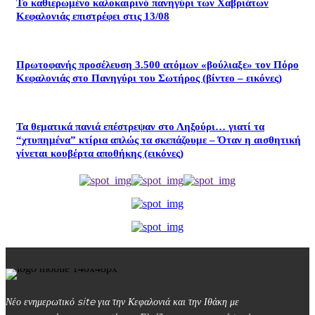
Το καθιερωμένο καλοκαιρινό πανηγύρι των Χαβριάτων
Κεφαλονιάς επιστρέφει στις 13/08
Πρωτοφανής προσέλευση 3.500 ατόμων «βούλιαξε» τον Πόρο
Κεφαλονιάς στο Πανηγύρι του Σωτήρος (βίντεο – εικόνες)
Τα θεματικά πανιά επέστρεψαν στο Ληξούρι… γιατί τα
“χτυπημένα” κτίρια απλώς τα σκεπάζουμε – Όταν η αισθητική
γίνεται κουβέρτα αποθήκης (εικόνες)
Νέο ενημερωτικό site για την Κεφαλονιά και την Ιθάκη με