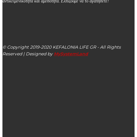
αντικειμενικότητα και αμεσότητα. Ελπίζουμε να το αγαπήσετε!
kefalonialife24@gmail.com
Αργοστόλι, Κεφαλονιά, ΤΚ 28100
© Copyright 2019-2020 KEFALONIA LIFE GR - All Rights
Reserved | Designed by
MySystemLand
ΕΙΔΗΣΕΙΣ
Μόλις τώρα! Χωρίς ηλεκτρικό ρεύμα για 3η φορά τα
Μεταξάτα Κεφαλονιάς λόγω κεραυνού
Συνεχίζονται οι εργασίες ανάπλασης στον περιβάλλοντα
χώρο του Κλειστού Γυμναστηρίου Αργοστολίου (εικόνες)