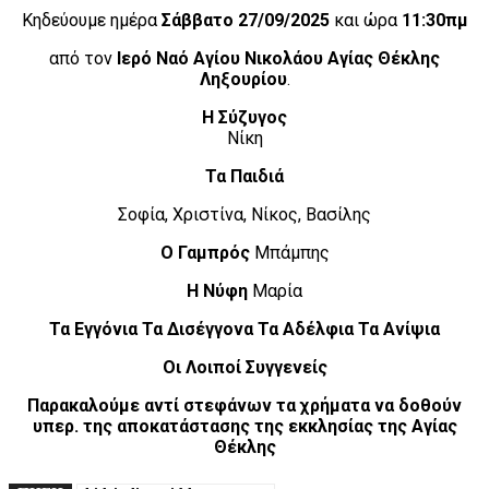
Κηδεύουμε ημέρα
Σάββατο 27/09/2025
και ώρα
11:30πμ
από τον
Ιερό Ναό Αγίου Νικολάου Αγίας Θέκλης
Ληξουρίου
.
Η Σύζυγος
Νίκη
Τα Παιδιά
Σοφία, Χριστίνα, Νίκος, Βασίλης
Ο Γαμπρός
Μπάμπης
Η Νύφη
Μαρία
Τα Εγγόνια Τα Δισέγγονα Τα Αδέλφια Τα Ανίψια
Οι Λοιποί Συγγενείς
Παρακαλούμε αντί στεφάνων τα χρήματα να δοθούν
υπερ. της αποκατάστασης της εκκλησίας της Αγίας
Θέκλης