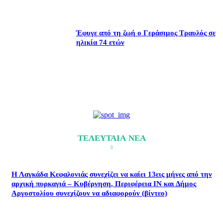
Έφυγε από τη ζωή ο Γεράσιμος Τραυλός σε
ηλικία 74 ετών
ΤΕΛΕΥΤΑΙΑ ΝΕΑ
Η Λαγκάδα Κεφαλονιάς συνεχίζει να καίει 13εις μήνες από την
αρχική πυρκαγιά – Κυβέρνηση, Περιφέρεια ΙΝ και Δήμος
Αργοστολίου συνεχίζουν να αδιαφορούν (βίντεο)