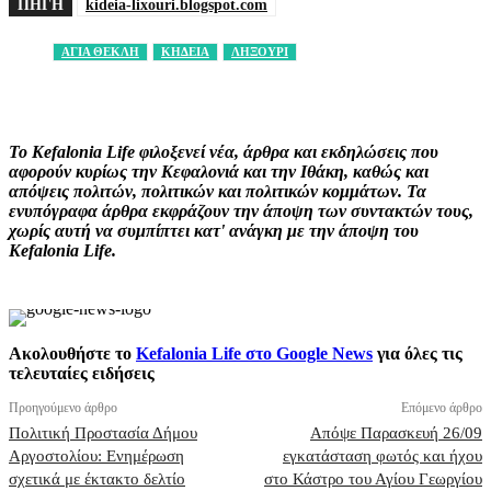
ΠΗΓΗ
kideia-lixouri.blogspot.com
ΑΓΙΑ ΘΕΚΛΗ
ΚΗΔΕΙΑ
ΛΗΞΟΥΡΙ
Facebook
X
Pinterest
WhatsApp
Το Kefalonia Life φιλοξενεί νέα, άρθρα και εκδηλώσεις που
αφορούν κυρίως την Κεφαλονιά και την Ιθάκη, καθώς και
απόψεις πολιτών, πολιτικών και πολιτικών κομμάτων. Τα
ενυπόγραφα άρθρα εκφράζουν την άποψη των συντακτών τους,
χωρίς αυτή να συμπίπτει κατ' ανάγκη με την άποψη του
Kefalonia Life.
Ακολουθήστε το
Kefalonia Life στο Google News
για όλες τις
τελευταίες ειδήσεις
Προηγούμενο άρθρο
Επόμενο άρθρο
Πολιτική Προστασία Δήμου
Απόψε Παρασκευή 26/09
Αργοστολίου: Ενημέρωση
εγκατάσταση φωτός και ήχου
σχετικά με έκτακτο δελτίο
στο Κάστρο του Αγίου Γεωργίου