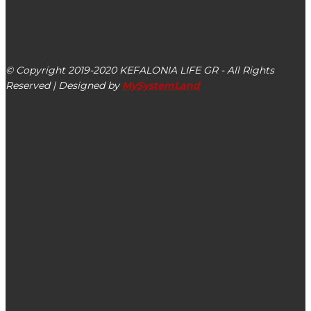
kefalonialife24@gmail.com
Αργοστόλι, Κεφαλονιά, ΤΚ 28100
© Copyright 2019-2020 KEFALONIA LIFE GR - All Rights
Reserved | Designed by
MySystemLand
ΕΙΔΗΣΕΙΣ
Τα δρομολόγια του ferry boat Ληξούρι – Αργοστόλι για
τις ημέρες του Πάσχα
Νόμπελ Ειρήνης 2019: Αυτός είναι ο νικητής