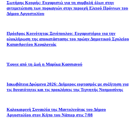
Σωτήρης Κουρής: Ευχαριστώ για τη συμβολή όλων στην
αντιμετώπιση των πυρκαγιών στην περιοχή Ελειού Πρόννων του
Δήμου Αργοστολίου
Πρόεδρος Κοινότητας Ξενόπουλου: Ευχαριστήριο για την
ολοκλήρωση της αποκατάστασης του πρώην Δημοτικού Σχολείου
Καπανδριτίου Κεφαλονιάς
Έφυγε από τη ζωή η Μαρίκα Κασσιανού
Ιακωβάτεια Δρώμενα 2026: Διήμερος εορτασμός με συζήτηση για
τις δυνατότητες και τις προκλήσεις της Τεχνητής Νοημοσύνης
Καλοκαιρινή Συναυλία της Μαντολινάτας του Δήμου
Αργοστολίου στον Κήπο του Νάπιερ στις 7/08