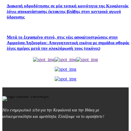
Διακοπή υδροδότησης σε μία τοπική κοινότητα της Κεφαλονιάς
λόγω αποκατάστασης έκτακτης βλάβης στον κεντρικό αγωγό
ύδρευσης
Μετά το ξεχασμένο στενό, στις νέες ασφαλτοστρώσεις στην
Αμμούσα Ληξουρίου: Απογοητευτική εικόνα με σημάδια φθοράς
λίγες ημέρες μετά την ολοκλήρωσή τους (εικόνες)
Νέο ενημερωτικό site για την Κεφαλονιά και την Ιθάκη με
αντικειμενικότητα και αμεσότητα. Ελπίζουμε να το αγαπήσετε!