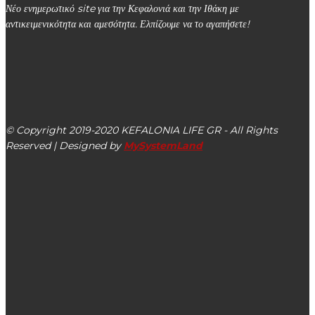
Νέο ενημερωτικό site για την Κεφαλονιά και την Ιθάκη με
αντικειμενικότητα και αμεσότητα. Ελπίζουμε να το αγαπήσετε!
kefalonialife24@gmail.com
Αργοστόλι, Κεφαλονιά, ΤΚ 28100
© Copyright 2019-2020 KEFALONIA LIFE GR - All Rights
Reserved | Designed by
MySystemLand
ΕΙΔΗΣΕΙΣ
Προκήρυξη Γενικού Διευθυντή ΔΙΑΔ.Ε.Υ.Α. Δήμων
Κεφαλονιάς