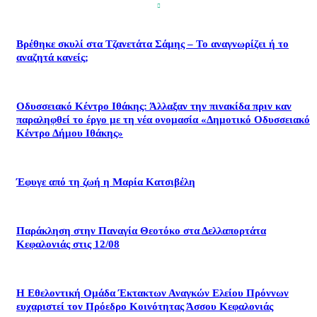
Βρέθηκε σκυλί στα Τζανετάτα Σάμης – Το αναγνωρίζει ή το
αναζητά κανείς;
Οδυσσειακό Κέντρο Ιθάκης: Άλλαξαν την πινακίδα πριν καν
παραληφθεί το έργο με τη νέα ονομασία «Δημοτικό Οδυσσειακό
Κέντρο Δήμου Ιθάκης»
Έφυγε από τη ζωή η Μαρία Κατσιβέλη
Παράκληση στην Παναγία Θεοτόκο στα Δελλαπορτάτα
Κεφαλονιάς στις 12/08
Η Εθελοντική Ομάδα Έκτακτων Αναγκών Ελείου Πρόννων
ευχαριστεί τον Πρόεδρο Κοινότητας Άσσου Κεφαλονιάς