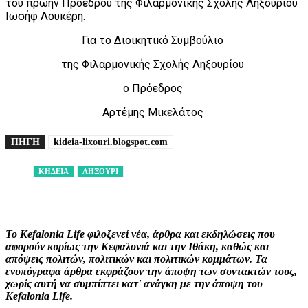
του πρώην Προέδρου της Φιλαρμονικής Σχολής Ληξουρίου
Ιωσήφ Λουκέρη.
Για το Διοικητικό Συμβούλιο
της Φιλαρμονικής Σχολής Ληξουρίου
ο Πρόεδρος
Αρτέμης Μικελάτος
ΠΗΓΗ
kideia-lixouri.blogspot.com
ΚΗΔΕΙΑ
ΛΗΞΟΥΡΙ
Facebook
X
Pinterest
WhatsApp
Το Kefalonia Life φιλοξενεί νέα, άρθρα και εκδηλώσεις που
αφορούν κυρίως την Κεφαλονιά και την Ιθάκη, καθώς και
απόψεις πολιτών, πολιτικών και πολιτικών κομμάτων. Τα
ενυπόγραφα άρθρα εκφράζουν την άποψη των συντακτών τους,
χωρίς αυτή να συμπίπτει κατ' ανάγκη με την άποψη του
Kefalonia Life.