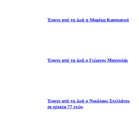
Έφυγε από τη ζωή η Μαρίκα Κασσιανού
Έφυγε από τη ζωή ο Γιώργος Μαγουλάς
Έφυγε από τη ζωή ο Νικόλαος Στελλάτος
σε ηλικία 77 ετών