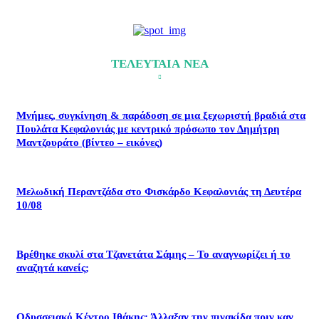
ΤΕΛΕΥΤΑΙΑ ΝΕΑ
Μνήμες, συγκίνηση & παράδοση σε μια ξεχωριστή βραδιά στα
Πουλάτα Κεφαλονιάς με κεντρικό πρόσωπο τον Δημήτρη
Μαντζουράτο (βίντεο – εικόνες)
Μελωδική Περαντζάδα στο Φισκάρδο Κεφαλονιάς τη Δευτέρα
10/08
Βρέθηκε σκυλί στα Τζανετάτα Σάμης – Το αναγνωρίζει ή το
αναζητά κανείς;
Οδυσσειακό Κέντρο Ιθάκης: Άλλαξαν την πινακίδα πριν καν