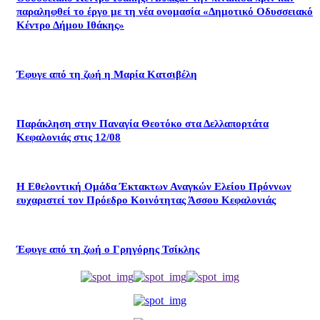
παραληφθεί το έργο με τη νέα ονομασία «Δημοτικό Οδυσσειακό
Κέντρο Δήμου Ιθάκης»
Έφυγε από τη ζωή η Μαρία Κατσιβέλη
Παράκληση στην Παναγία Θεοτόκο στα Δελλαπορτάτα
Κεφαλονιάς στις 12/08
Η Εθελοντική Ομάδα Έκτακτων Αναγκών Ελείου Πρόννων
ευχαριστεί τον Πρόεδρο Κοινότητας Άσσου Κεφαλονιάς
Έφυγε από τη ζωή ο Γρηγόρης Τσίκλης