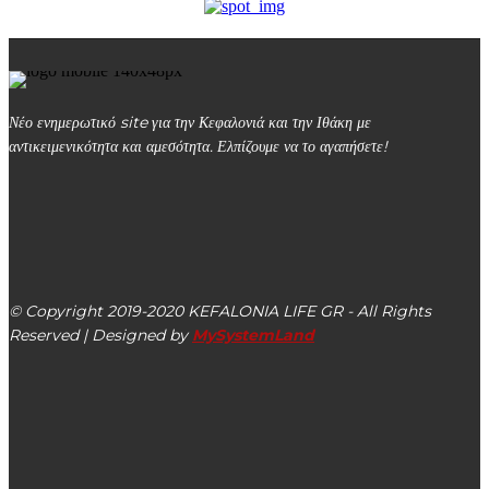
Νέο ενημερωτικό site για την Κεφαλονιά και την Ιθάκη με
αντικειμενικότητα και αμεσότητα. Ελπίζουμε να το αγαπήσετε!
kefalonialife24@gmail.com
Αργοστόλι, Κεφαλονιά, ΤΚ 28100
© Copyright 2019-2020 KEFALONIA LIFE GR - All Rights
Reserved | Designed by
MySystemLand
ΕΙΔΗΣΕΙΣ
Δ. Ληξουρίου: Αναστολή λειτουργίας κλειστών & ανοιχτών