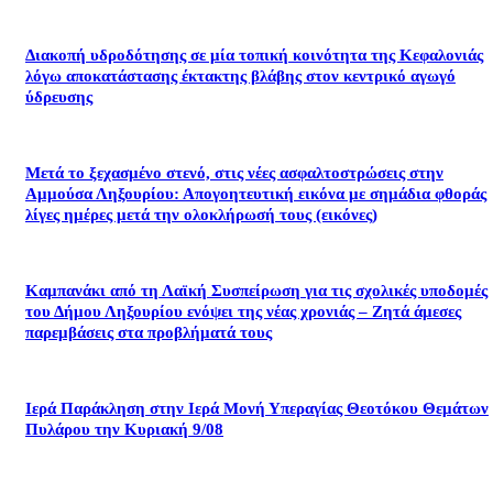
Διακοπή υδροδότησης σε μία τοπική κοινότητα της Κεφαλονιάς
λόγω αποκατάστασης έκτακτης βλάβης στον κεντρικό αγωγό
ύδρευσης
Μετά το ξεχασμένο στενό, στις νέες ασφαλτοστρώσεις στην
Αμμούσα Ληξουρίου: Απογοητευτική εικόνα με σημάδια φθοράς
λίγες ημέρες μετά την ολοκλήρωσή τους (εικόνες)
Καμπανάκι από τη Λαϊκή Συσπείρωση για τις σχολικές υποδομές
του Δήμου Ληξουρίου ενόψει της νέας χρονιάς – Ζητά άμεσες
παρεμβάσεις στα προβλήματά τους
Ιερά Παράκληση στην Ιερά Μονή Υπεραγίας Θεοτόκου Θεμάτων
Πυλάρου την Κυριακή 9/08