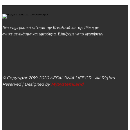
Νέο ενημερωτικό site για την Κεφαλονιά και την Ιθάκη με
αντικειμενικότητα και αμεσότητα. Ελπίζουμε να το αγαπήσετε!
kefalonialife24@gmail.com
Αργοστόλι, Κεφαλονιά, ΤΚ 28100
© Copyright 2019-2020 KEFALONIA LIFE GR - All Rights
Reserved | Designed by
MySystemLand
ΕΙΔΗΣΕΙΣ
Συλλυπητήρια επιστολή της Ένωσης Α.μεΑ. “Υπερίων” για
τον Κυριάκο Ευαγγελάτο