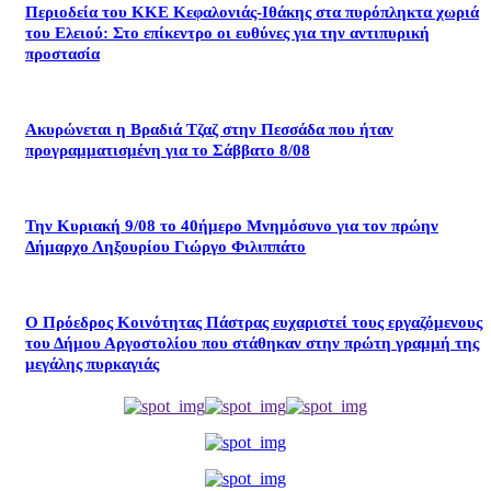
Περιοδεία του ΚΚΕ Κεφαλονιάς-Ιθάκης στα πυρόπληκτα χωριά
του Ελειού: Στο επίκεντρο οι ευθύνες για την αντιπυρική
προστασία
Ακυρώνεται η Βραδιά Τζαζ στην Πεσσάδα που ήταν
προγραμματισμένη για το Σάββατο 8/08
Την Κυριακή 9/08 το 40ήμερο Μνημόσυνο για τον πρώην
Δήμαρχο Ληξουρίου Γιώργο Φιλιππάτο
Ο Πρόεδρος Κοινότητας Πάστρας ευχαριστεί τους εργαζόμενους
του Δήμου Αργοστολίου που στάθηκαν στην πρώτη γραμμή της
μεγάλης πυρκαγιάς