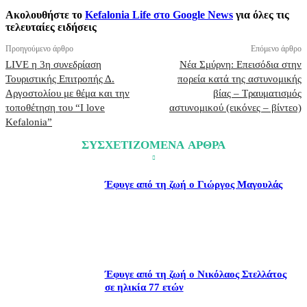
Ακολουθήστε το
Kefalonia Life στο Google News
για όλες τις
τελευταίες ειδήσεις
Προηγούμενο άρθρο
Επόμενο άρθρο
LIVE η 3η συνεδρίαση
Νέα Σμύρνη: Επεισόδια στην
Τουριστικής Επιτροπής Δ.
πορεία κατά της αστυνομικής
Αργοστολίου με θέμα και την
βίας – Τραυματισμός
τοποθέτηση του “I love
αστυνομικού (εικόνες – βίντεο)
Kefalonia”
ΣΥΣΧΕΤΙΖΟΜΕΝΑ ΑΡΘΡΑ
Έφυγε από τη ζωή ο Γιώργος Μαγουλάς
Έφυγε από τη ζωή ο Νικόλαος Στελλάτος
σε ηλικία 77 ετών