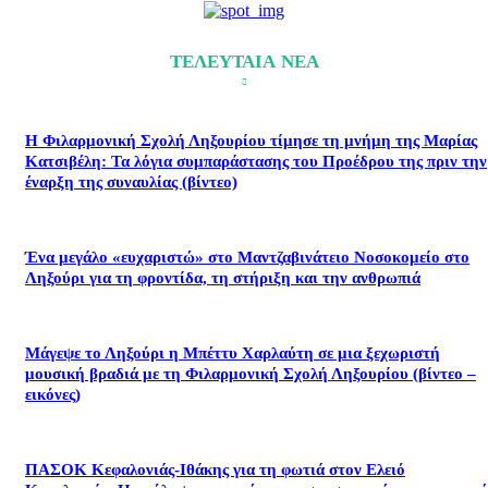
ΤΕΛΕΥΤΑΙΑ ΝΕΑ
Η Φιλαρμονική Σχολή Ληξουρίου τίμησε τη μνήμη της Μαρίας
Κατσιβέλη: Τα λόγια συμπαράστασης του Προέδρου της πριν την
έναρξη της συναυλίας (βίντεο)
Ένα μεγάλο «ευχαριστώ» στο Μαντζαβινάτειο Νοσοκομείο στο
Ληξούρι για τη φροντίδα, τη στήριξη και την ανθρωπιά
Μάγεψε το Ληξούρι η Μπέττυ Χαρλαύτη σε μια ξεχωριστή
μουσική βραδιά με τη Φιλαρμονική Σχολή Ληξουρίου (βίντεο –
εικόνες)
ΠΑΣΟΚ Κεφαλονιάς-Ιθάκης για τη φωτιά στον Ελειό