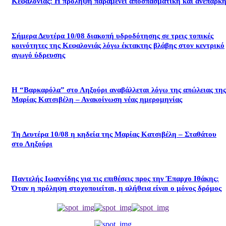
Κεφαλονιάς: Η πρόληψη παραμένει αποσπασματική και ανεπαρκή
Σήμερα Δευτέρα 10/08 διακοπή υδροδότησης σε τρεις τοπικές
κοινότητες της Κεφαλονιάς λόγω έκτακτης βλάβης στον κεντρικό
αγωγό ύδρευσης
Η “Βαρκαρόλα” στο Ληξούρι αναβάλλεται λόγω της απώλειας της
Μαρίας Κατσιβέλη – Ανακοίνωση νέας ημερομηνίας
Τη Δευτέρα 10/08 η κηδεία της Μαρίας Κατσιβέλη – Σταθάτου
στο Ληξούρι
​Παντελής Ιωαννίδης για τις επιθέσεις προς την Έπαρχο Ιθάκης:
Όταν η πρόληψη στοχοποιείται, η αλήθεια είναι ο μόνος δρόμος