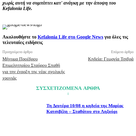
χωρίς αυτή να συμπίπτει κατ' ανάγκη με την άποψη του
Kefalonia Life.
Ακολουθήστε το
Kefalonia Life στο Google News
για όλες τις
τελευταίες ειδήσεις
Προηγούμενο άρθρο
Επόμενο άρθρο
Μήνυμα Προέδρου
Κηδεία: Γεωργία Τσιβρά
Επιμελητηρίου Σταύρου Σπαθή
για την έναρξη της νέας σχολικής
χρονιάς
ΣΥΣΧΕΤΙΖΟΜΕΝΑ ΑΡΘΡΑ
Τη Δευτέρα 10/08 η κηδεία της Μαρίας
Κατσιβέλη – Σταθάτου στο Ληξούρι