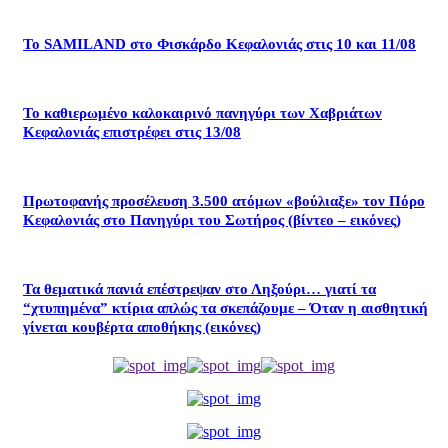
Το SAMILAND στο Φισκάρδο Κεφαλονιάς στις 10 και 11/08
Το καθιερωμένο καλοκαιρινό πανηγύρι των Χαβριάτων
Κεφαλονιάς επιστρέφει στις 13/08
Πρωτοφανής προσέλευση 3.500 ατόμων «βούλιαξε» τον Πόρο
Κεφαλονιάς στο Πανηγύρι του Σωτήρος (βίντεο – εικόνες)
Τα θεματικά πανιά επέστρεψαν στο Ληξούρι… γιατί τα
“χτυπημένα” κτίρια απλώς τα σκεπάζουμε – Όταν η αισθητική
γίνεται κουβέρτα αποθήκης (εικόνες)