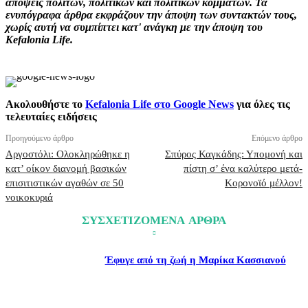
απόψεις πολιτών, πολιτικών και πολιτικών κομμάτων. Τα
ενυπόγραφα άρθρα εκφράζουν την άποψη των συντακτών τους,
χωρίς αυτή να συμπίπτει κατ' ανάγκη με την άποψη του
Kefalonia Life.
Ακολουθήστε το
Kefalonia Life στο Google News
για όλες τις
τελευταίες ειδήσεις
Προηγούμενο άρθρο
Επόμενο άρθρο
Αργοστόλι: Ολοκληρώθηκε η
Σπύρος Καγκάδης: Υπομονή και
κατ’ οίκον διανομή βασικών
πίστη σ’ ένα καλύτερο μετά-
επισιτιστικών αγαθών σε 50
Κορονοϊό μέλλον!
νοικοκυριά
ΣΥΣΧΕΤΙΖΟΜΕΝΑ ΑΡΘΡΑ
Έφυγε από τη ζωή η Μαρίκα Κασσιανού