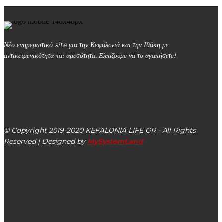
Νέο ενημερωτικό site για την Κεφαλονιά και την Ιθάκη με
αντικειμενικότητα και αμεσότητα. Ελπίζουμε να το αγαπήσετε!
kefalonialife24@gmail.com
Αργοστόλι, Κεφαλονιά, ΤΚ 28100
© Copyright 2019-2020 KEFALONIA LIFE GR - All Rights
Reserved | Designed by
MySystemLand
ΕΙΔΗΣΕΙΣ
Ο νέος διαμορφωμένος χώρος πολιτιστικών εκδηλώσεων
στο Κλειστό Γυμναστήριο Ληξουρίου (βίντεο – εικόνες)