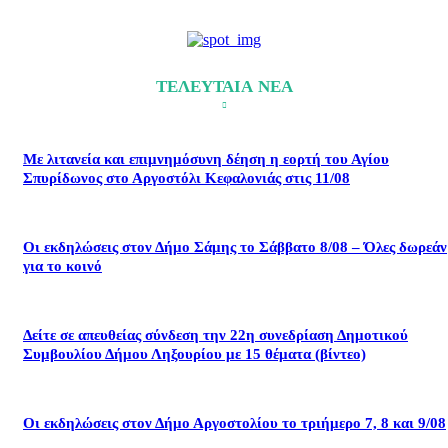
ΤΕΛΕΥΤΑΙΑ ΝΕΑ
Με λιτανεία και επιμνημόσυνη δέηση η εορτή του Αγίου
Σπυρίδωνος στο Αργοστόλι Κεφαλονιάς στις 11/08
Οι εκδηλώσεις στον Δήμο Σάμης το Σάββατο 8/08 – Όλες δωρεάν
για το κοινό
Δείτε σε απευθείας σύνδεση την 22η συνεδρίαση Δημοτικού
Συμβουλίου Δήμου Ληξουρίου με 15 θέματα (βίντεο)
Οι εκδηλώσεις στον Δήμο Αργοστολίου το τριήμερο 7, 8 και 9/08