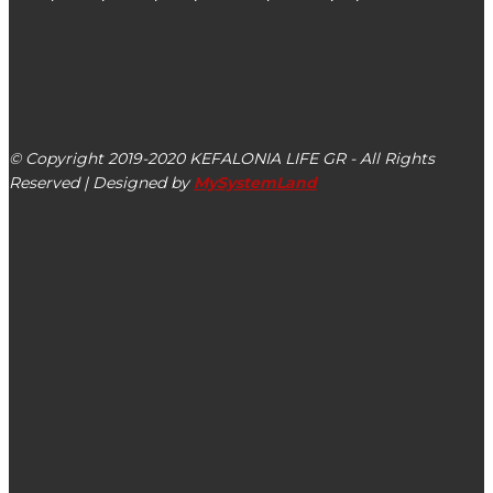
kefalonialife24@gmail.com
Αργοστόλι, Κεφαλονιά, ΤΚ 28100
© Copyright 2019-2020 KEFALONIA LIFE GR - All Rights
Reserved | Designed by
MySystemLand
ΕΙΔΗΣΕΙΣ
Σύσκεψη στο Ληξούρι με θέμα «Οι τρέχουσες πολιτικές
εξελίξεις και οι θέσεις του ΚΚΕ» στις 15/05
28/01 η 3η συνεδρίαση ΔΣ Δ. Ληξουρίου για τον
προϋπολογισμό του 2020