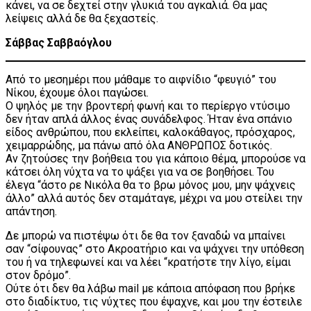
κάνει, να σε δεχτεί στην γλυκιά του αγκαλιά. Θα μας
λείψεις αλλά δε θα ξεχαστείς.
Σάββας Σαββαόγλου
Από το μεσημέρι που μάθαμε το αιφνίδιο “φευγιό” του
Νίκου, έχουμε όλοι παγώσει.
Ο ψηλός με την βροντερή φωνή και το περίεργο ντύσιμο
δεν ήταν απλά άλλος ένας συνάδελφος. Ήταν ένα σπάνιο
είδος ανθρώπου, που εκλείπει, καλοκάθαγος, πρόσχαρος,
χειμαρρώδης, μα πάνω από όλα ΑΝΘΡΩΠΟΣ δοτικός.
Αν ζητούσες την βοήθεια του για κάποιο θέμα, μπορούσε να
κάτσει όλη νύχτα να το ψάξει για να σε βοηθήσει. Του
έλεγα “άστο ρε Νικόλα θα το βρω μόνος μου, μην ψάχνεις
άλλο” αλλά αυτός δεν σταμάταγε, μέχρι να μου στείλει την
απάντηση.
Δε μπορώ να πιστέψω ότι δε θα τον ξαναδώ να μπαίνει
σαν “σίφουνας” στο Ακροατήριο και να ψάχνει την υπόθεση
του ή να τηλεφωνεί και να λέει “κρατήστε την λίγο, είμαι
στον δρόμο”.
Ούτε ότι δεν θα λάβω mail με κάποια απόφαση που βρήκε
στο διαδίκτυο, τις νύχτες που έψαχνε, και μου την έστειλε