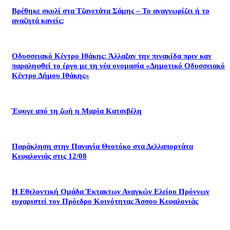
Βρέθηκε σκυλί στα Τζανετάτα Σάμης – Το αναγνωρίζει ή το
αναζητά κανείς;
Οδυσσειακό Κέντρο Ιθάκης: Άλλαξαν την πινακίδα πριν καν
παραληφθεί το έργο με τη νέα ονομασία «Δημοτικό Οδυσσειακό
Κέντρο Δήμου Ιθάκης»
Έφυγε από τη ζωή η Μαρία Κατσιβέλη
Παράκληση στην Παναγία Θεοτόκο στα Δελλαπορτάτα
Κεφαλονιάς στις 12/08
Η Εθελοντική Ομάδα Έκτακτων Αναγκών Ελείου Πρόννων
ευχαριστεί τον Πρόεδρο Κοινότητας Άσσου Κεφαλονιάς