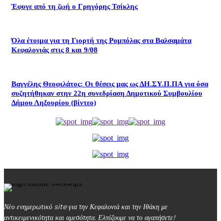
Έφυγε από τη ζωή ο Γρηγόρης Τσίκλης
Όλα έτοιμα για τη Γιορτή της Ρομπόλας στα Βαλσαμάτα
Κεφαλονιάς στις 8 και 9/08
Βαγγέλης Θεοφιλάτος: Οι θέσεις μας ως ΔΗ.ΣΥ.Π.ΠΑ για όσα
συζητήθηκαν στην 22η συνεδρίαση Δημοτικού Συμβουλίου
Δήμου Ληξουρίου (βίντεο)
Νέο ενημερωτικό site για την Κεφαλονιά και την Ιθάκη με
αντικειμενικότητα και αμεσότητα. Ελπίζουμε να το αγαπήσετε!