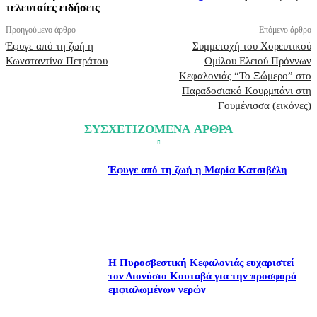
τελευταίες ειδήσεις
Προηγούμενο άρθρο
Επόμενο άρθρο
Έφυγε από τη ζωή η
Συμμετοχή του Χορευτικού
Κωνσταντίνα Πετράτου
Ομίλου Ελειού Πρόννων
Κεφαλονιάς “Το Ξώμερο” στο
Παραδοσιακό Κουρμπάνι στη
Γουμένισσα (εικόνες)
ΣΥΣΧΕΤΙΖΟΜΕΝΑ ΑΡΘΡΑ
Έφυγε από τη ζωή η Μαρία Κατσιβέλη
Η Πυροσβεστική Κεφαλονιάς ευχαριστεί
τον Διονύσιο Κουταβά για την προσφορά
εμφιαλωμένων νερών