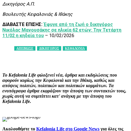
Δικηγόρος Α.Π.
Βουλευτής Κεφαλονιάς & Ιθάκης
ΔΙΑΒΑΣΤΕ ΕΠΙΣΗΣ:
Έφυγε από τη ζωή ο δικηγόρος
Νικόλας Μανουσάκης σε ηλικία 62 ετών: Την Τετάρτη
11/02 η κηδεία του
– 10/02/2026
ΑΠΕΒΙΩΣΕ
ΔΙΚΗΓΟΡΟΣ
ΚΕΦΑΛΟΝΙΑ
Facebook
X
Pinterest
WhatsApp
Το Kefalonia Life φιλοξενεί νέα, άρθρα και εκδηλώσεις που
αφορούν κυρίως την Κεφαλονιά και την Ιθάκη, καθώς και
απόψεις πολιτών, πολιτικών και πολιτικών κομμάτων. Τα
ενυπόγραφα άρθρα εκφράζουν την άποψη των συντακτών τους,
χωρίς αυτή να συμπίπτει κατ' ανάγκη με την άποψη του
Kefalonia Life.
Ακολουθήστε το
Kefalonia Life στο Google News
για όλες τις