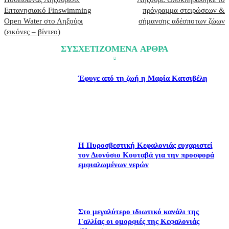
Επτανησιακό Finswimming
πρόγραμμα στειρώσεων &
Open Water στο Ληξούρι
σήμανσης αδέσποτων ζώων
(εικόνες – βίντεο)
ΣΥΣΧΕΤΙΖΟΜΕΝΑ ΑΡΘΡΑ
Έφυγε από τη ζωή η Μαρία Κατσιβέλη
Η Πυροσβεστική Κεφαλονιάς ευχαριστεί
τον Διονύσιο Κουταβά για την προσφορά
εμφιαλωμένων νερών
Στο μεγαλύτερο ιδιωτικό κανάλι της
Γαλλίας οι ομορφιές της Κεφαλονιάς