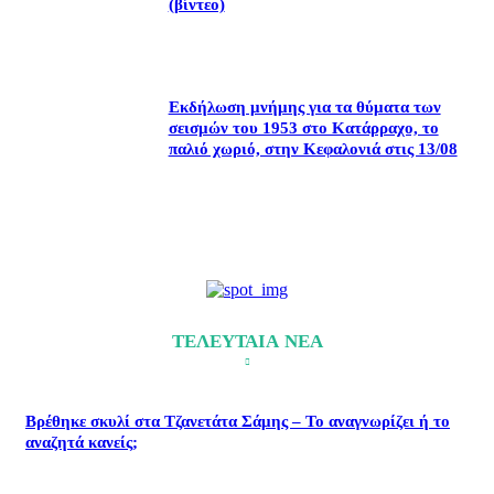
(βίντεο)
Εκδήλωση μνήμης για τα θύματα των
σεισμών του 1953 στο Κατάρραχο, το
παλιό χωριό, στην Κεφαλονιά στις 13/08
ΤΕΛΕΥΤΑΙΑ ΝΕΑ
Βρέθηκε σκυλί στα Τζανετάτα Σάμης – Το αναγνωρίζει ή το
αναζητά κανείς;