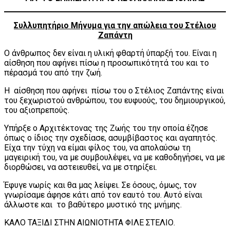
Συλλυπητήριο Μήνυμα για την απώλεια του Στέλιου
Ζαπάντη
Ο άνθρωπος δεν είναι η υλική φθαρτή ύπαρξή του. Είναι η
αίσθηση που αφήνει πίσω η προσωπικότητά του και το
πέρασμά του από την ζωή.
Η αίσθηση που αφήνει πίσω του ο Στέλιος Ζαπάντης είναι
του ξεχωριστού ανθρώπου, του ευφυούς, του δημιουργικού,
του αξιοπρεπούς.
Υπήρξε ο Αρχιτέκτονας της Ζωής του την οποία έζησε
όπως ο ίδιος την σχεδίασε, ασυμβίβαστος και αγαπητός.
Είχα την τύχη να είμαι φίλος του, να απολαύσω τη
μαγειρική του, να με συμβουλέψει, να με καθοδηγήσει, να με
διορθώσει, να αστειευθεί, να με στηρίξει.
Έφυγε νωρίς και θα μας λείψει. Σε όσους, όμως, τον
γνωρίσαμε άφησε κάτι από τον εαυτό του. Αυτό είναι
άλλωστε και το βαθύτερο μυστικό της μνήμης.
ΚΑΛΟ ΤΑΞΙΔΙ ΣΤΗΝ ΑΙΩΝΙΟΤΗΤΑ ΦΙΛΕ ΣΤΕΛΙΟ.