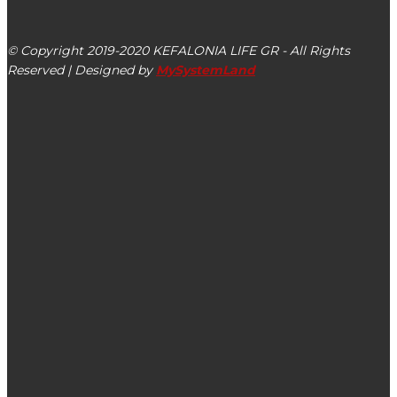
Αργοστόλι, Κεφαλονιά, ΤΚ 28100
© Copyright 2019-2020 KEFALONIA LIFE GR - All Rights
Reserved | Designed by
MySystemLand
ΕΙΔΗΣΕΙΣ
Ο Σύλλογος Λουκεράτων ευχαριστεί την οικογένεια του
Γεράσιμου Ευαγγελάτου
Γ. Τσακίρης και Χρ. Τριαντόπουλος: Στοχευμένη στήριξη
επιχειρήσεων της Κεφαλονιάς & της Ιθάκης
Σημαντικό βήμα για την υγεία στην Κεφαλονιά: Εγκρίθηκε