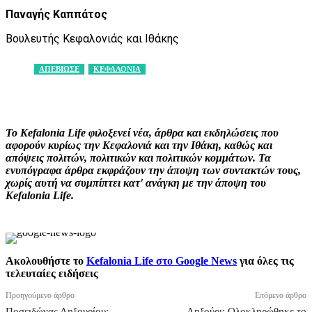
Παναγής Καππάτος
Βουλευτής Κεφαλονιάς και Ιθάκης
ΑΠΕΒΙΩΣΕ
ΚΕΦΑΛΟΝΙΑ
Facebook
X
Pinterest
WhatsApp
Το Kefalonia Life φιλοξενεί νέα, άρθρα και εκδηλώσεις που
αφορούν κυρίως την Κεφαλονιά και την Ιθάκη, καθώς και
απόψεις πολιτών, πολιτικών και πολιτικών κομμάτων. Τα
ενυπόγραφα άρθρα εκφράζουν την άποψη των συντακτών τους,
χωρίς αυτή να συμπίπτει κατ' ανάγκη με την άποψη του
Kefalonia Life.
Ακολουθήστε το
Kefalonia Life στο Google News
για όλες τις
τελευταίες ειδήσεις
Προηγούμενο άρθρο
Επόμενο άρθρο
Ποσειδώνας Ληξουρίου:
Ληξούρι: Ολοκληρώθηκε το