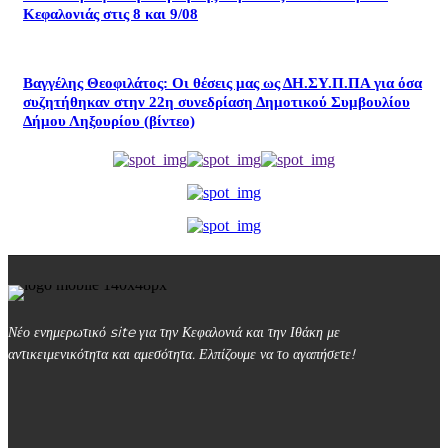
Κεφαλονιάς στις 8 και 9/08
Βαγγέλης Θεοφιλάτος: Οι θέσεις μας ως ΔΗ.ΣΥ.Π.ΠΑ για όσα
συζητήθηκαν στην 22η συνεδρίαση Δημοτικού Συμβουλίου
Δήμου Ληξουρίου (βίντεο)
Νέο ενημερωτικό site για την Κεφαλονιά και την Ιθάκη με
αντικειμενικότητα και αμεσότητα. Ελπίζουμε να το αγαπήσετε!
kefalonialife24@gmail.com