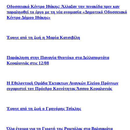
Οδυσσειακό Κέντρο Ιθάκης: Άλλαξαν την πινακίδα πριν καν
παραληφθεί το έργο με τη νέα ονομασία «Δημοτικό Οδυσσειακό
Κέντρο Δήμου Ιθάκης»
Έφυγε από τη ζωή η Μαρία Κατσιβέλη
Παράκληση στην Παναγία Θεοτόκο στα Δελλαπορτάτα
Κεφαλονιάς στις 12/08
Η Εθελοντική Ομάδα Έκτακτων Αναγκών Ελείου Πρόννων
ευχαριστεί τον Πρόεδρο Κοινότητας Άσσου Κεφαλονιάς
Έφυγε από τη ζωή ο Γρηγόρης Τσίκλης
Όλα έτοιμα για τη Γιορτή της Ρομπόλας στα Βαλσαμάτα