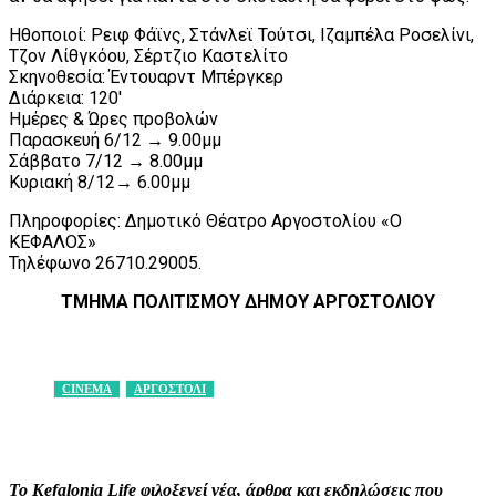
Ηθοποιοί: Ρειφ Φάϊνς, Στάνλεϊ Τούτσι, Ιζαμπέλα Ροσελίνι,
Τζον Λίθγκόου, Σέρτζιο Καστελίτο
Σκηνοθεσία: Έντουαρντ Μπέργκερ
Διάρκεια: 120′
Ημέρες & Ώρες προβολών
Παρασκευή 6/12 → 9.00μμ
Σάββατο 7/12 → 8.00μμ
Κυριακή 8/12→ 6.00μμ
Πληροφορίες: Δημοτικό Θέατρο Αργοστολίου «Ο
ΚΕΦΑΛΟΣ»
Τηλέφωνο 26710.29005.
ΤΜΗΜΑ ΠΟΛΙΤΙΣΜΟΥ ΔΗΜΟΥ ΑΡΓΟΣΤΟΛΙΟΥ
CINEMA
ΑΡΓΟΣΤΟΛΙ
Facebook
X
Pinterest
WhatsApp
Το Kefalonia Life φιλοξενεί νέα, άρθρα και εκδηλώσεις που