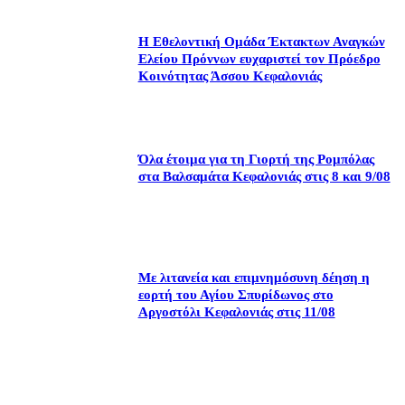
Η Εθελοντική Ομάδα Έκτακτων Αναγκών
Ελείου Πρόννων ευχαριστεί τον Πρόεδρο
Κοινότητας Άσσου Κεφαλονιάς
Όλα έτοιμα για τη Γιορτή της Ρομπόλας
στα Βαλσαμάτα Κεφαλονιάς στις 8 και 9/08
Με λιτανεία και επιμνημόσυνη δέηση η
εορτή του Αγίου Σπυρίδωνος στο
Αργοστόλι Κεφαλονιάς στις 11/08