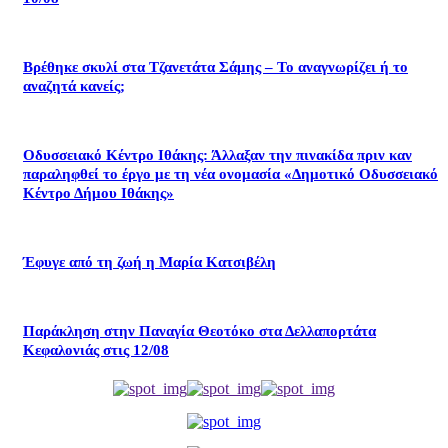
Βρέθηκε σκυλί στα Τζανετάτα Σάμης – Το αναγνωρίζει ή το
αναζητά κανείς;
Οδυσσειακό Κέντρο Ιθάκης: Άλλαξαν την πινακίδα πριν καν
παραληφθεί το έργο με τη νέα ονομασία «Δημοτικό Οδυσσειακό
Κέντρο Δήμου Ιθάκης»
Έφυγε από τη ζωή η Μαρία Κατσιβέλη
Παράκληση στην Παναγία Θεοτόκο στα Δελλαπορτάτα
Κεφαλονιάς στις 12/08