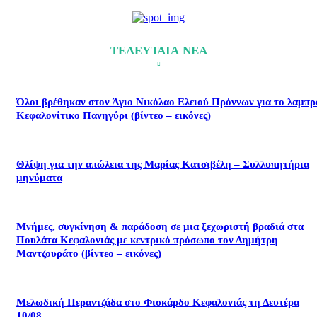
ΤΕΛΕΥΤΑΙΑ ΝΕΑ
Όλοι βρέθηκαν στον Άγιο Νικόλαο Ελειού Πρόννων για το λαμπρ
Κεφαλονίτικο Πανηγύρι (βίντεο – εικόνες)
Θλίψη για την απώλεια της Μαρίας Κατσιβέλη – Συλλυπητήρια
μηνύματα
Μνήμες, συγκίνηση & παράδοση σε μια ξεχωριστή βραδιά στα
Πουλάτα Κεφαλονιάς με κεντρικό πρόσωπο τον Δημήτρη
Μαντζουράτο (βίντεο – εικόνες)
Μελωδική Περαντζάδα στο Φισκάρδο Κεφαλονιάς τη Δευτέρα
10/08