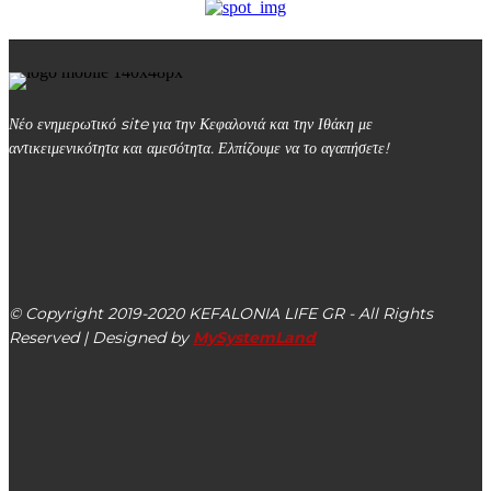
Νέο ενημερωτικό site για την Κεφαλονιά και την Ιθάκη με
αντικειμενικότητα και αμεσότητα. Ελπίζουμε να το αγαπήσετε!
kefalonialife24@gmail.com
Αργοστόλι, Κεφαλονιά, ΤΚ 28100
© Copyright 2019-2020 KEFALONIA LIFE GR - All Rights
Reserved | Designed by
MySystemLand
ΕΙΔΗΣΕΙΣ
Αγνοείται ο Στέφανος Μεσσάρης, συντοπίτης μας από την