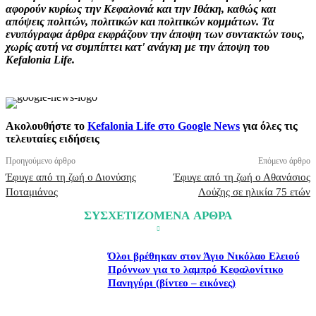
αφορούν κυρίως την Κεφαλονιά και την Ιθάκη, καθώς και
απόψεις πολιτών, πολιτικών και πολιτικών κομμάτων. Τα
ενυπόγραφα άρθρα εκφράζουν την άποψη των συντακτών τους,
χωρίς αυτή να συμπίπτει κατ' ανάγκη με την άποψη του
Kefalonia Life.
Ακολουθήστε το
Kefalonia Life στο Google News
για όλες τις
τελευταίες ειδήσεις
Προηγούμενο άρθρο
Επόμενο άρθρο
Έφυγε από τη ζωή ο Διονύσης
Έφυγε από τη ζωή ο Αθανάσιος
Ποταμιάνος
Λούζης σε ηλικία 75 ετών
ΣΥΣΧΕΤΙΖΟΜΕΝΑ ΑΡΘΡΑ
Όλοι βρέθηκαν στον Άγιο Νικόλαο Ελειού
Πρόννων για το λαμπρό Κεφαλονίτικο
Πανηγύρι (βίντεο – εικόνες)