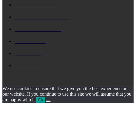
ΚΕΦΑΛΟΝΙΑ
5730
Δ. ΑΡΓΟΣΤΟΛΙΟΥ
4799
Δ. ΛΗΞΟΥΡΙΟΥ
4161
ΚΗΔΕΙΑ
1930
ΙΟΝΙΟ
1795
ΙΘΑΚΗ
1546
We use cookies to ensure that we give you the best experience on
our website. If you continue to use this site we will assume that you
are happy with it.
Ok