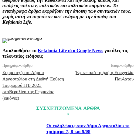
αφορούν κυρίως την Κεφαλονιά και την Ιθάκη, καθώς και
απόψεις πολιτών, πολιτικών και πολιτικών κομμάτων. Τα
ενυπόγραφα άρθρα εκφράζουν την άποψη των συντακτών τους,
χωρίς αυτή να συμπίπτει κατ' ανάγκη με την άποψη του
Kefalonia Life.
Ακολουθήστε το
Kefalonia Life στο Google News
για όλες τις
τελευταίες ειδήσεις
Προηγούμενο άρθρο
Επόμενο άρθρο
Συμμετοχή του Δήμου
Έφυγε από τη ζωή η Ευαγγελία
Αργοστολίου στη Διεθνή Έκθεση
Παυλάτου
Τουρισμού ITB 2023
στoΒερολίνο της Γερμανίας
(εικόνες)
ΣΥΣΧΕΤΙΖΟΜΕΝΑ ΑΡΘΡΑ
Οι εκδηλώσεις στον Δήμο Αργοστολίου το
τριήμερο 7, 8 και 9/08