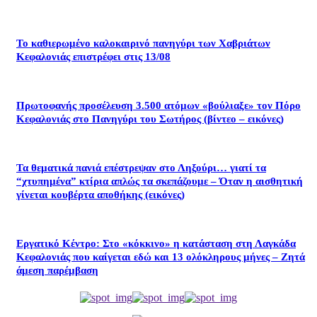
Το καθιερωμένο καλοκαιρινό πανηγύρι των Χαβριάτων
Κεφαλονιάς επιστρέφει στις 13/08
Πρωτοφανής προσέλευση 3.500 ατόμων «βούλιαξε» τον Πόρο
Κεφαλονιάς στο Πανηγύρι του Σωτήρος (βίντεο – εικόνες)
Τα θεματικά πανιά επέστρεψαν στο Ληξούρι… γιατί τα
“χτυπημένα” κτίρια απλώς τα σκεπάζουμε – Όταν η αισθητική
γίνεται κουβέρτα αποθήκης (εικόνες)
Εργατικό Κέντρο: Στο «κόκκινο» η κατάσταση στη Λαγκάδα
Κεφαλονιάς που καίγεται εδώ και 13 ολόκληρους μήνες – Ζητά
άμεση παρέμβαση