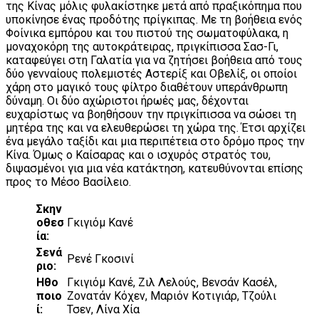
της Κίνας μόλις φυλακίστηκε μετά από πραξικόπημα που
υποκίνησε ένας προδότης πρίγκιπας. Με τη βοήθεια ενός
Φοίνικα εμπόρου και του πιστού της σωματοφύλακα, η
μοναχοκόρη της αυτοκράτειρας, πριγκίπισσα Σασ-Γι,
καταφεύγει στη Γαλατία για να ζητήσει βοήθεια από τους
δύο γενναίους πολεμιστές Αστερίξ και Οβελίξ, οι οποίοι
χάρη στο μαγικό τους φίλτρο διαθέτουν υπεράνθρωπη
δύναμη. Οι δύο αχώριστοι ήρωές μας, δέχονται
ευχαρίστως να βοηθήσουν την πριγκίπισσα να σώσει τη
μητέρα της και να ελευθερώσει τη χώρα της. Έτσι αρχίζει
ένα μεγάλο ταξίδι και μια περιπέτεια στο δρόμο προς την
Κίνα. Όμως ο Καίσαρας και ο ισχυρός στρατός του,
διψασμένοι για μια νέα κατάκτηση, κατευθύνονται επίσης
προς το Μέσο Βασίλειο.
Σκην
οθεσ
Γκιγιόμ Κανέ
ία:
Σενά
Ρενέ Γκοσινί
ριο:
Ηθο
Γκιγιόμ Κανέ, Ζιλ Λελούς, Βενσάν Κασέλ,
ποιο
Ζονατάν Κόχεν, Μαριόν Κοτιγιάρ, Τζούλι
ί:
Τσεν, Λίνα Χία