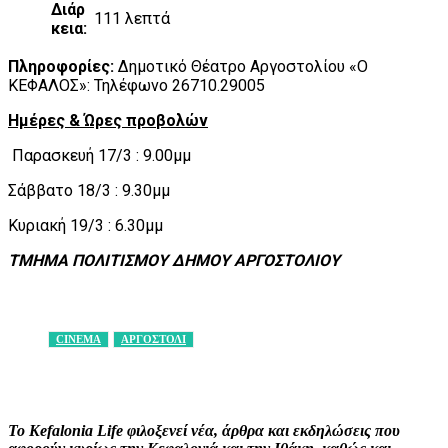
Διάρ
111 λεπτά
κεια:
Πληροφορίες:
Δημοτικό Θέατρο Αργοστολίου «Ο
ΚΕΦΑΛΟΣ»: Τηλέφωνο 26710.29005
Ημέρες & Ώρες προβολών
Παρασκευή 17/3 : 9.00μμ
Σάββατο 18/3 : 9.30μμ
Κυριακή 19/3 : 6.30μμ
ΤΜΗΜΑ ΠΟΛΙΤΙΣΜΟΥ ΔΗΜΟΥ ΑΡΓΟΣΤΟΛΙΟΥ
CINEMA
ΑΡΓΟΣΤΟΛΙ
Facebook
X
Pinterest
WhatsApp
Το Kefalonia Life φιλοξενεί νέα, άρθρα και εκδηλώσεις που