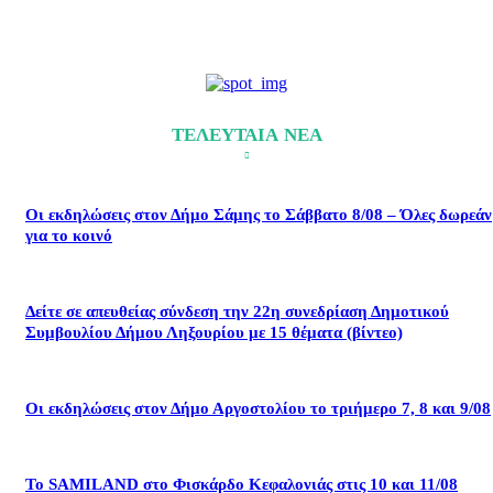
ΤΕΛΕΥΤΑΙΑ ΝΕΑ
Οι εκδηλώσεις στον Δήμο Σάμης το Σάββατο 8/08 – Όλες δωρεάν
για το κοινό
Δείτε σε απευθείας σύνδεση την 22η συνεδρίαση Δημοτικού
Συμβουλίου Δήμου Ληξουρίου με 15 θέματα (βίντεο)
Οι εκδηλώσεις στον Δήμο Αργοστολίου το τριήμερο 7, 8 και 9/08
Το SAMILAND στο Φισκάρδο Κεφαλονιάς στις 10 και 11/08