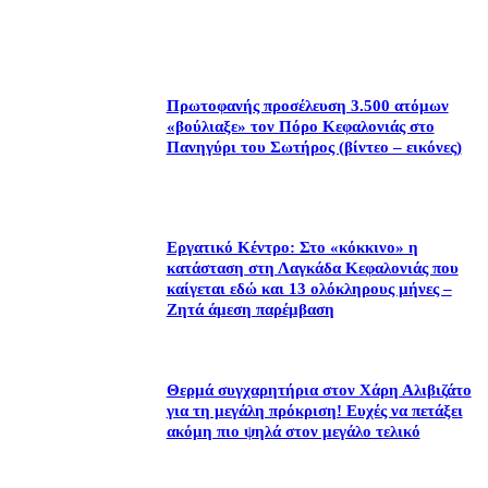
Πρωτοφανής προσέλευση 3.500 ατόμων
«βούλιαξε» τον Πόρο Κεφαλονιάς στο
Πανηγύρι του Σωτήρος (βίντεο – εικόνες)
Εργατικό Κέντρο: Στο «κόκκινο» η
κατάσταση στη Λαγκάδα Κεφαλονιάς που
καίγεται εδώ και 13 ολόκληρους μήνες –
Ζητά άμεση παρέμβαση
Θερμά συγχαρητήρια στον Χάρη Αλιβιζάτο
για τη μεγάλη πρόκριση! Ευχές να πετάξει
ακόμη πιο ψηλά στον μεγάλο τελικό