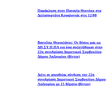
Παράκληση στην Παναγία Θεοτόκο στα
Δελλαπορτάτα Κεφαλονιάς στις 12/08
Βαγγέλης Θεοφιλάτος: Οι θέσεις μας ως
ΔΗ.ΣΥ.Π.ΠΑ για όσα συζητήθηκαν στην
22η συνεδρίαση Δημοτικού Συμβουλίου
Δήμου Ληξουρίου (βίντεο)
Δείτε σε απευθείας σύνδεση την 22η
συνεδρίαση Δημοτικού Συμβουλίου Δήμου
Ληξουρίου με 15 θέματα (βίντεο)