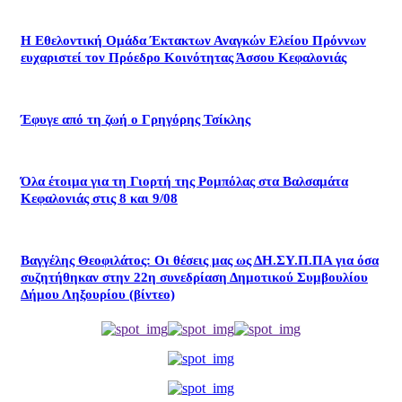
Η Εθελοντική Ομάδα Έκτακτων Αναγκών Ελείου Πρόννων
ευχαριστεί τον Πρόεδρο Κοινότητας Άσσου Κεφαλονιάς
Έφυγε από τη ζωή ο Γρηγόρης Τσίκλης
Όλα έτοιμα για τη Γιορτή της Ρομπόλας στα Βαλσαμάτα
Κεφαλονιάς στις 8 και 9/08
Βαγγέλης Θεοφιλάτος: Οι θέσεις μας ως ΔΗ.ΣΥ.Π.ΠΑ για όσα
συζητήθηκαν στην 22η συνεδρίαση Δημοτικού Συμβουλίου
Δήμου Ληξουρίου (βίντεο)