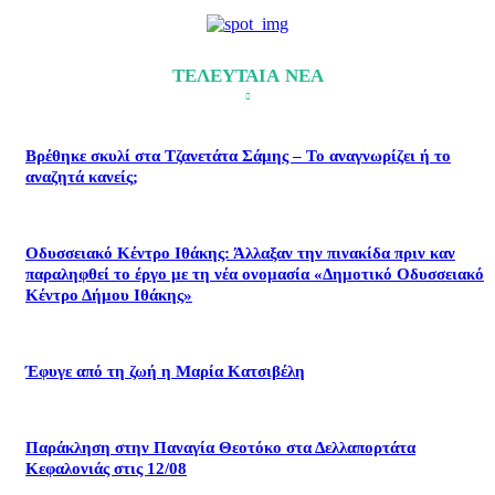
ΤΕΛΕΥΤΑΙΑ ΝΕΑ
Βρέθηκε σκυλί στα Τζανετάτα Σάμης – Το αναγνωρίζει ή το
αναζητά κανείς;
Οδυσσειακό Κέντρο Ιθάκης: Άλλαξαν την πινακίδα πριν καν
παραληφθεί το έργο με τη νέα ονομασία «Δημοτικό Οδυσσειακό
Κέντρο Δήμου Ιθάκης»
Έφυγε από τη ζωή η Μαρία Κατσιβέλη
Παράκληση στην Παναγία Θεοτόκο στα Δελλαπορτάτα
Κεφαλονιάς στις 12/08