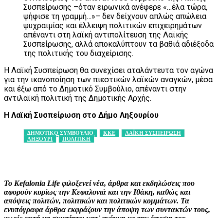
Συσπείρωσης –όταν ειρωνικά ανέφερε «…έλα τώρα,
ψήφισε τη γραμμή…»– δεν δείχνουν απλώς απώλεια
ψυχραιμίας και έλλειψη πολιτικών επιχειρημάτων
απέναντι στη λαϊκή αντιπολίτευση της Λαϊκής
Συσπείρωσης, αλλά αποκαλύπτουν τα βαθιά αδιέξοδα
της πολιτικής του διαχείρισης.
Η Λαϊκή Συσπείρωση θα συνεχίσει αταλάντευτα τον αγώνα
για την ικανοποίηση των πιεστικών λαϊκών αναγκών, μέσα
και έξω από το Δημοτικό Συμβούλιο, απέναντι στην
αντιλαϊκή πολιτική της Δημοτικής Αρχής.
Η Λαϊκή Συσπείρωση στο Δήμο Ληξουρίου
ΔΗΜΟΤΙΚΟ ΣΥΜΒΟΥΛΙΟ
ΚΚΕ
ΛΑΪΚΗ ΣΥΣΠΕΙΡΩΣΗ
ΛΗΞΟΥΡΙ
ΠΟΛΙΤΙΚΗ
Facebook
X
Pinterest
WhatsApp
Το Kefalonia Life φιλοξενεί νέα, άρθρα και εκδηλώσεις που
αφορούν κυρίως την Κεφαλονιά και την Ιθάκη, καθώς και
απόψεις πολιτών, πολιτικών και πολιτικών κομμάτων. Τα
ενυπόγραφα άρθρα εκφράζουν την άποψη των συντακτών τους,