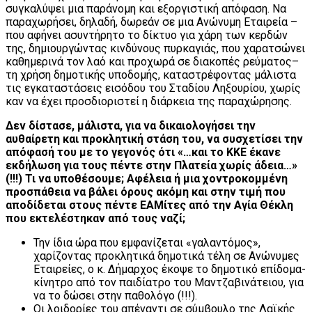
συγκαλύψει μια παράνομη και εξοργιστική απόφαση. Να
παραχωρήσει, δηλαδή, δωρεάν σε μια Ανώνυμη Εταιρεία –
που αφήνει ασυντήρητο το δίκτυο για χάρη των κερδών
της, δημιουργώντας κινδύνους πυρκαγιάς, που χαρατσώνει
καθημερινά τον λαό και προχωρά σε διακοπές ρεύματος–
τη χρήση δημοτικής υποδομής, καταστρέφοντας μάλιστα
τις εγκαταστάσεις εισόδου του Σταδίου Ληξουρίου, χωρίς
καν να έχει προσδιοριστεί η διάρκεια της παραχώρησης.
Δεν δίστασε, μάλιστα, για να δικαιολογήσει την
αυθαίρετη και προκλητική στάση του, να συσχετίσει την
απόφασή του με το γεγονός ότι «…και το ΚΚΕ έκανε
εκδήλωση για τους πέντε στην Πλατεία χωρίς άδεια…»
(!!!)
Τι να υποθέσουμε; Αφέλεια ή μια χοντροκομμένη
προσπάθεια να βάλει όρους ακόμη και στην τιμή που
αποδίδεται στους πέντε ΕΑΜίτες από την Αγία Θέκλη
που εκτελέστηκαν από τους ναζί;
Την ίδια ώρα που εμφανίζεται «γαλαντόμος»,
χαρίζοντας προκλητικά δημοτικά τέλη σε Ανώνυμες
Εταιρείες, ο κ. Δήμαρχος έκοψε το δημοτικό επίδομα-
κίνητρο από τον παιδίατρο του Μαντζαβινάτειου, για
να το δώσει στην παθολόγο (!!!).
Οι λοιδορίες του απέναντι σε σύμβουλο της Λαϊκής