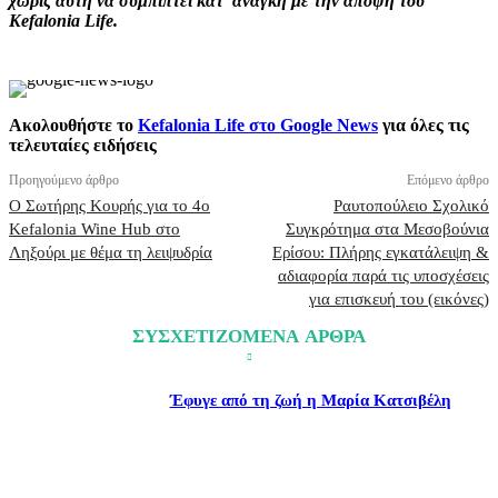
χωρίς αυτή να συμπίπτει κατ' ανάγκη με την άποψη του
Kefalonia Life.
Ακολουθήστε το
Kefalonia Life στο Google News
για όλες τις
τελευταίες ειδήσεις
Προηγούμενο άρθρο
Επόμενο άρθρο
Ο Σωτήρης Κουρής για το 4ο
Ραυτοπούλειο Σχολικό
Kefalonia Wine Hub στο
Συγκρότημα στα Μεσοβούνια
Ληξούρι με θέμα τη λειψυδρία
Ερίσου: Πλήρης εγκατάλειψη &
αδιαφορία παρά τις υποσχέσεις
για επισκευή του (εικόνες)
ΣΥΣΧΕΤΙΖΟΜΕΝΑ ΑΡΘΡΑ
Έφυγε από τη ζωή η Μαρία Κατσιβέλη