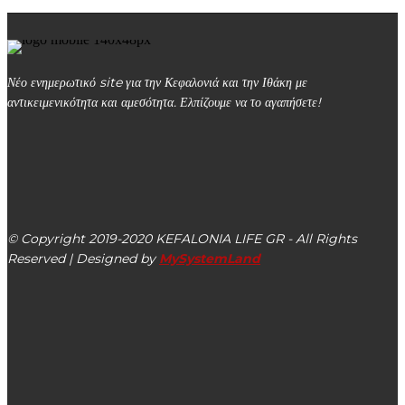
Νέο ενημερωτικό site για την Κεφαλονιά και την Ιθάκη με
αντικειμενικότητα και αμεσότητα. Ελπίζουμε να το αγαπήσετε!
kefalonialife24@gmail.com
Αργοστόλι, Κεφαλονιά, ΤΚ 28100
© Copyright 2019-2020 KEFALONIA LIFE GR - All Rights
Reserved | Designed by
MySystemLand
ΕΙΔΗΣΕΙΣ
Δ. Αργοστολίου: Συγκεντρώνει σχολικά είδη σε καλή
κατάσταση για διαθεσή τους σε μαθητές οικογενειών που