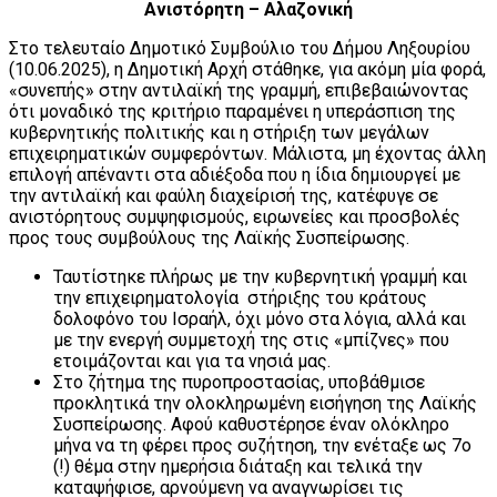
Ανιστόρητη – Αλαζονική
Στο τελευταίο Δημοτικό Συμβούλιο του Δήμου Ληξουρίου
(10.06.2025), η Δημοτική Αρχή στάθηκε, για ακόμη μία φορά,
«συνεπής» στην αντιλαϊκή της γραμμή, επιβεβαιώνοντας
ότι μοναδικό της κριτήριο παραμένει η υπεράσπιση της
κυβερνητικής πολιτικής και η στήριξη των μεγάλων
επιχειρηματικών συμφερόντων. Μάλιστα, μη έχοντας άλλη
επιλογή απέναντι στα αδιέξοδα που η ίδια δημιουργεί με
την αντιλαϊκή και φαύλη διαχείρισή της, κατέφυγε σε
ανιστόρητους συμψηφισμούς, ειρωνείες και προσβολές
προς τους συμβούλους της Λαϊκής Συσπείρωσης.
Ταυτίστηκε πλήρως με την κυβερνητική γραμμή και
την επιχειρηματολογία στήριξης του κράτους
δολοφόνο του Ισραήλ, όχι μόνο στα λόγια, αλλά και
με την ενεργή συμμετοχή της στις «μπίζνες» που
ετοιμάζονται και για τα νησιά μας.
Στο ζήτημα της πυροπροστασίας, υποβάθμισε
προκλητικά την ολοκληρωμένη εισήγηση της Λαϊκής
Συσπείρωσης. Αφού καθυστέρησε έναν ολόκληρο
μήνα να τη φέρει προς συζήτηση, την ενέταξε ως 7ο
(!) θέμα στην ημερήσια διάταξη και τελικά την
καταψήφισε, αρνούμενη να αναγνωρίσει τις