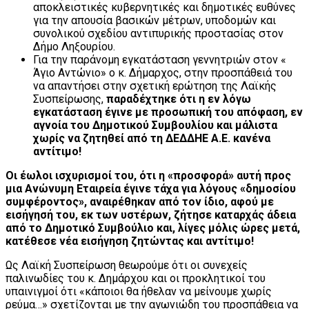
αποκλειστικές κυβερνητικές και δημοτικές ευθύνες
για την απουσία βασικών μέτρων, υποδομών και
συνολικού σχεδίου αντιπυρικής προστασίας στον
Δήμο Ληξουρίου.
Για την παράνομη εγκατάσταση γεννητριών στον «
Άγιο Αντώνιο» ο κ. Δήμαρχος, στην προσπάθειά του
να απαντήσει στην σχετική ερώτηση της Λαϊκής
Συσπείρωσης,
παραδέχτηκε ότι η εν λόγω
εγκατάσταση έγινε με προσωπική του απόφαση, εν
αγνοία του Δημοτικού Συμβουλίου και μάλιστα
χωρίς να ζητηθεί από τη ΔΕΔΔΗΕ Α.Ε. κανένα
αντίτιμο!
Οι έωλοι ισχυρισμοί του, ότι η «προσφορά» αυτή προς
μια Ανώνυμη Εταιρεία έγινε τάχα για λόγους «δημοσίου
συμφέροντος», αναιρέθηκαν από τον ίδιο, αφού με
εισήγησή του, εκ των υστέρων, ζήτησε καταρχάς άδεια
από το Δημοτικό Συμβούλιο και, λίγες μόλις ώρες μετά,
κατέθεσε νέα εισήγηση ζητώντας και αντίτιμο!
Ως Λαϊκή Συσπείρωση θεωρούμε ότι οι συνεχείς
παλινωδίες του κ. Δημάρχου και οι προκλητικοί του
υπαινιγμοί ότι «κάποιοι θα ήθελαν να μείνουμε χωρίς
ρεύμα…» σχετίζονται με την αγωνιώδη του προσπάθεια να