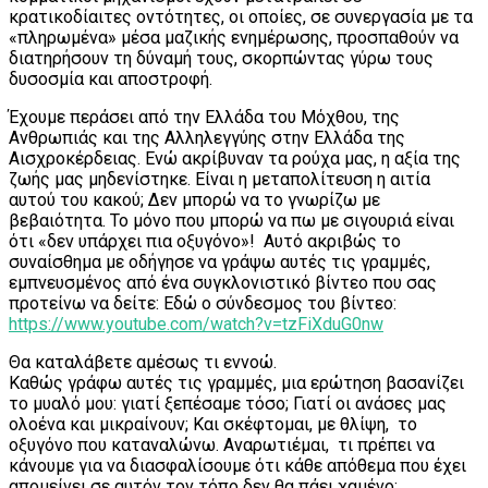
κρατικοδίαιτες οντότητες, οι οποίες, σε συνεργασία με τα
«πληρωμένα» μέσα μαζικής ενημέρωσης, προσπαθούν να
διατηρήσουν τη δύναμή τους, σκορπώντας γύρω τους
δυσοσμία και αποστροφή.
Έχουμε περάσει από την Ελλάδα του Μόχθου, της
Ανθρωπιάς και της Αλληλεγγύης στην Ελλάδα της
Αισχροκέρδειας. Ενώ ακρίβυναν τα ρούχα μας, η αξία της
ζωής μας μηδενίστηκε. Είναι η μεταπολίτευση η αιτία
αυτού του κακού; Δεν μπορώ να το γνωρίζω με
βεβαιότητα. Το μόνο που μπορώ να πω με σιγουριά είναι
ότι «δεν υπάρχει πια οξυγόνο»! Αυτό ακριβώς το
συναίσθημα με οδήγησε να γράψω αυτές τις γραμμές,
εμπνευσμένος από ένα συγκλονιστικό βίντεο που σας
προτείνω να δείτε: Εδώ ο σύνδεσμος του βίντεο:
https://www.youtube.com/watch?v=tzFiXduG0nw
Θα καταλάβετε αμέσως τι εννοώ.
Καθώς γράφω αυτές τις γραμμές, μια ερώτηση βασανίζει
το μυαλό μου: γιατί ξεπέσαμε τόσο; Γιατί οι ανάσες μας
ολοένα και μικραίνουν; Και σκέφτομαι, με θλίψη, το
οξυγόνο που καταναλώνω. Αναρωτιέμαι, τι πρέπει να
κάνουμε για να διασφαλίσουμε ότι κάθε απόθεμα που έχει
απομείνει σε αυτόν τον τόπο δεν θα πάει χαμένο;