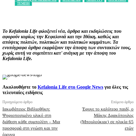
ΤΕΜΠΗ
Facebook
X
Pinterest
WhatsApp
Το Kefalonia Life φιλοξενεί νέα, άρθρα και εκδηλώσεις που
αφορούν κυρίως την Κεφαλονιά και την Ιθάκη, καθώς και
απόψεις πολιτών, πολιτικών και πολιτικών κομμάτων. Τα
ενυπόγραφα άρθρα εκφράζουν την άποψη των συντακτών τους,
χωρίς αυτή να συμπίπτει κατ' ανάγκη με την άποψη του
Kefalonia Life.
Ακολουθήστε το
Kefalonia Life στο Google News
για όλες τις
τελευταίες ειδήσεις
Προηγούμενο άρθρο
Επόμενο άρθρο
Ιακωβάτειος Βιβλιοθήκη:
Έφυγε το καλύτερο παιδί, ο
Ψηφιοποιημένο υλικό στη
Μάκης Δρακόπουλος
διάθεση κάθε συμπολίτη – Μια
(Μπουλούκιας) σε ηλικία 65
προσφορά στη γνώση και την
ετών
έρευνα