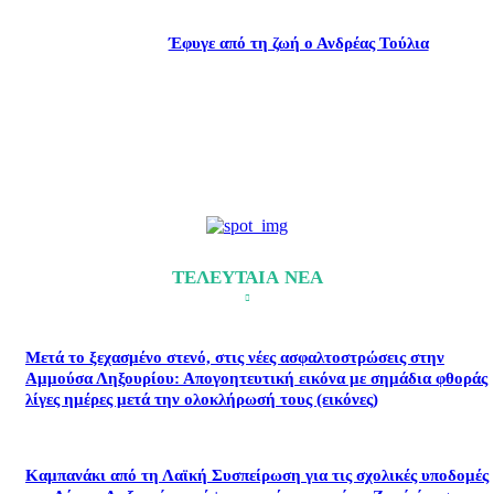
Έφυγε από τη ζωή ο Ανδρέας Τούλια
ΤΕΛΕΥΤΑΙΑ ΝΕΑ
Μετά το ξεχασμένο στενό, στις νέες ασφαλτοστρώσεις στην
Αμμούσα Ληξουρίου: Απογοητευτική εικόνα με σημάδια φθοράς
λίγες ημέρες μετά την ολοκλήρωσή τους (εικόνες)
Καμπανάκι από τη Λαϊκή Συσπείρωση για τις σχολικές υποδομές