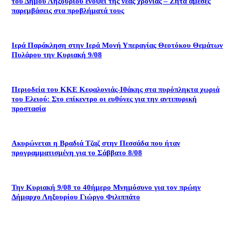
του Δήμου Ληξουρίου ενόψει της νέας χρονιάς – Ζητά άμεσες
παρεμβάσεις στα προβλήματά τους
Ιερά Παράκληση στην Ιερά Μονή Υπεραγίας Θεοτόκου Θεμάτων
Πυλάρου την Κυριακή 9/08
Περιοδεία του ΚΚΕ Κεφαλονιάς-Ιθάκης στα πυρόπληκτα χωριά
του Ελειού: Στο επίκεντρο οι ευθύνες για την αντιπυρική
προστασία
Ακυρώνεται η Βραδιά Τζαζ στην Πεσσάδα που ήταν
προγραμματισμένη για το Σάββατο 8/08
Την Κυριακή 9/08 το 40ήμερο Μνημόσυνο για τον πρώην
Δήμαρχο Ληξουρίου Γιώργο Φιλιππάτο