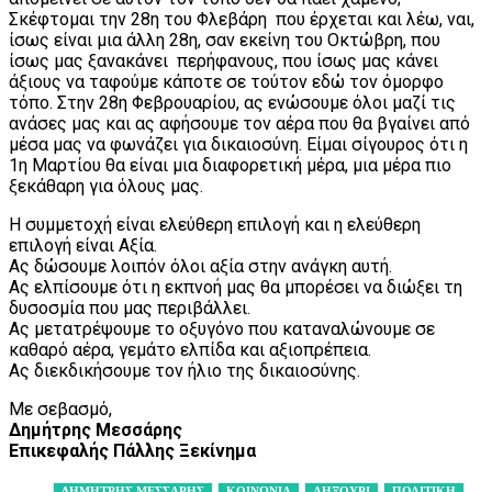
Σκέφτομαι την 28η του Φλεβάρη που έρχεται και λέω, ναι,
ίσως είναι μια άλλη 28η, σαν εκείνη του Οκτώβρη, που
ίσως μας ξανακάνει περήφανους, που ίσως μας κάνει
άξιους να ταφούμε κάποτε σε τούτον εδώ τον όμορφο
τόπο. Στην 28η Φεβρουαρίου, ας ενώσουμε όλοι μαζί τις
ανάσες μας και ας αφήσουμε τον αέρα που θα βγαίνει από
μέσα μας να φωνάζει για δικαιοσύνη. Είμαι σίγουρος ότι η
1η Μαρτίου θα είναι μια διαφορετική μέρα, μια μέρα πιο
ξεκάθαρη για όλους μας.
Η συμμετοχή είναι ελεύθερη επιλογή και η ελεύθερη
επιλογή είναι Αξία.
Ας δώσουμε λοιπόν όλοι αξία στην ανάγκη αυτή.
Ας ελπίσουμε ότι η εκπνοή μας θα μπορέσει να διώξει τη
δυσοσμία που μας περιβάλλει.
Ας μετατρέψουμε το οξυγόνο που καταναλώνουμε σε
καθαρό αέρα, γεμάτο ελπίδα και αξιοπρέπεια.
Ας διεκδικήσουμε τον ήλιο της δικαιοσύνης.
Με σεβασμό,
Δημήτρης Μεσσάρης
Επικεφαλής Πάλλης Ξεκίνημα
ΔΗΜΗΤΡΗΣ ΜΕΣΣΑΡΗΣ
ΚΟΙΝΩΝΙΑ
ΛΗΞΟΥΡΙ
ΠΟΛΙΤΙΚΗ