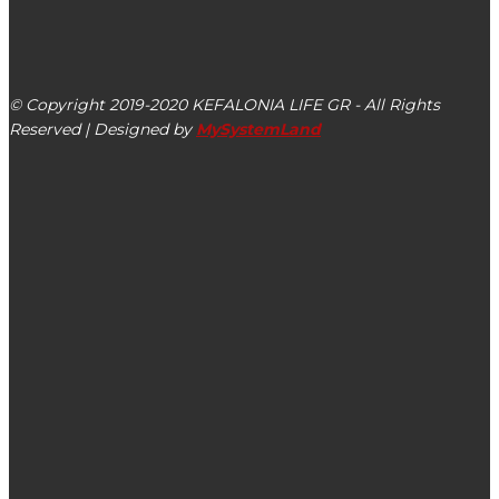
kefalonialife24@gmail.com
Αργοστόλι, Κεφαλονιά, ΤΚ 28100
© Copyright 2019-2020 KEFALONIA LIFE GR - All Rights
Reserved | Designed by
MySystemLand
ΕΙΔΗΣΕΙΣ
Παράταση υποβολής αιτήσεων για τα προγράμματα
ανταλλαγής μαθητών της AFS – Υποτροφίες για μαθητές
Λυκείου
Ξεκίνησαν τα γυρίσματα της διεθνούς κινηματογραφικής
παραγωγής στην Αμοργό