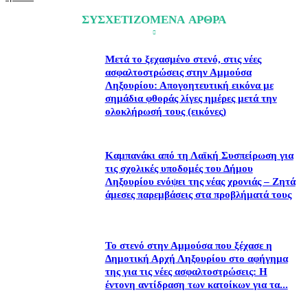
ΣΥΣΧΕΤΙΖΟΜΕΝΑ ΑΡΘΡΑ
Μετά το ξεχασμένο στενό, στις νέες
ασφαλτοστρώσεις στην Αμμούσα
Ληξουρίου: Απογοητευτική εικόνα με
σημάδια φθοράς λίγες ημέρες μετά την
ολοκλήρωσή τους (εικόνες)
Καμπανάκι από τη Λαϊκή Συσπείρωση για
τις σχολικές υποδομές του Δήμου
Ληξουρίου ενόψει της νέας χρονιάς – Ζητά
άμεσες παρεμβάσεις στα προβλήματά τους
Το στενό στην Αμμούσα που ξέχασε η
Δημοτική Αρχή Ληξουρίου στο αφήγημα
της για τις νέες ασφαλτοστρώσεις: Η
έντονη αντίδραση των κατοίκων για τα...