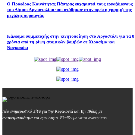
Ο Πρόεδρος Κοινότητας Πάστρας ευχαριστεί τους εργαζόμενους
του Δήμου Αργοστολίου που στάθηκαν στην πρώτη γραμμή της
μεγάλης πυρκαγιάς
Κάλεσμα συμμετοχής στην κινητοποίηση στο Αργοστόλι για τα 8
χρόνια από τη ρίψη ατομικών βομβών σε Χιροσίμα και
Ναγκασάκι
Νέο ενημερωτικό site για την Κεφαλονιά και την Ιθάκη με
αντικειμενικότητα και αμεσότητα. Ελπίζουμε να το αγαπήσετε!