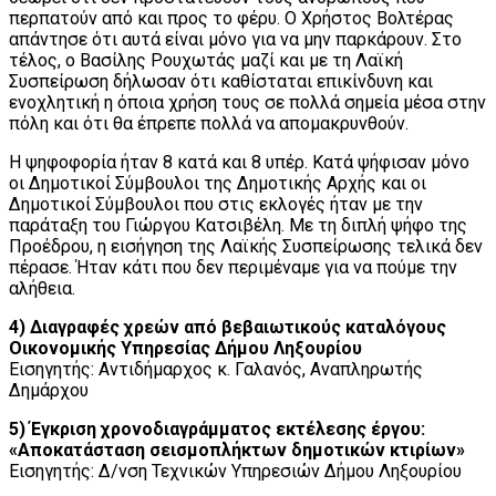
περπατούν από και προς τo φέρυ. Ο Χρήστος Βολτέρας
απάντησε ότι αυτά είναι μόνο για να μην παρκάρουν. Στο
τέλος, ο Βασίλης Ρουχωτάς μαζί και με τη Λαϊκή
Συσπείρωση δήλωσαν ότι καθίσταται επικίνδυνη και
ενοχλητική η όποια χρήση τους σε πολλά σημεία μέσα στην
πόλη και ότι θα έπρεπε πολλά να απομακρυνθούν.
Η ψηφοφορία ήταν 8 κατά και 8 υπέρ. Κατά ψήφισαν μόνο
οι Δημοτικοί Σύμβουλοι της Δημοτικής Αρχής και οι
Δημοτικοί Σύμβουλοι που στις εκλογές ήταν με την
παράταξη του Γιώργου Κατσιβέλη. Με τη διπλή ψήφο της
Προέδρου, η εισήγηση της Λαϊκής Συσπείρωσης τελικά δεν
πέρασε. Ήταν κάτι που δεν περιμέναμε για να πούμε την
αλήθεια.
4) Διαγραφές χρεών από βεβαιωτικούς καταλόγους
Οικονομικής Υπηρεσίας Δήμου Ληξουρίου
Εισηγητής: Αντιδήμαρχος κ. Γαλανός, Αναπληρωτής
Δημάρχου
5) Έγκριση χρονοδιαγράμματος εκτέλεσης έργου:
«Αποκατάσταση σεισμοπλήκτων δημοτικών κτιρίων»
Εισηγητής: Δ/νση Τεχνικών Υπηρεσιών Δήμου Ληξουρίου