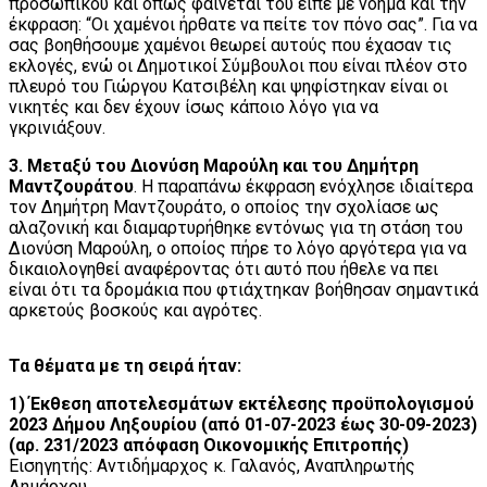
προσωπικού και όπως φαίνεται του είπε με νόημα και την
έκφραση: “Οι χαμένοι ήρθατε να πείτε τον πόνο σας”. Για να
σας βοηθήσουμε χαμένοι θεωρεί αυτούς που έχασαν τις
εκλογές, ενώ οι Δημοτικοί Σύμβουλοι που είναι πλέον στο
πλευρό του Γιώργου Κατσιβέλη και ψηφίστηκαν είναι οι
νικητές και δεν έχουν ίσως κάποιο λόγο για να
γκρινιάξουν.
3. Μεταξύ του Διονύση Μαρούλη και του Δημήτρη
Μαντζουράτου
. Η παραπάνω έκφραση ενόχλησε ιδιαίτερα
τον Δημήτρη Μαντζουράτο, ο οποίος την σχολίασε ως
αλαζονική και διαμαρτυρήθηκε εντόνως για τη στάση του
Διονύση Μαρούλη, ο οποίος πήρε το λόγο αργότερα για να
δικαιολογηθεί αναφέροντας ότι αυτό που ήθελε να πει
είναι ότι τα δρομάκια που φτιάχτηκαν βοήθησαν σημαντικά
αρκετούς βοσκούς και αγρότες.
Τα θέματα με τη σειρά ήταν:
1) Έκθεση αποτελεσμάτων εκτέλεσης προϋπολογισμού
2023 Δήμου Ληξουρίου (από 01-07-2023 έως 30-09-2023)
(αρ. 231/2023 απόφαση Οικονομικής Επιτροπής)
Εισηγητής: Αντιδήμαρχος κ. Γαλανός, Αναπληρωτής
Δημάρχου