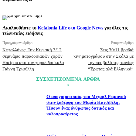
Ακολουθήστε το
Kefalonia Life στο Google News
για όλες τις
τελευταίες ειδήσεις
Προηγούμενο άρθρο
Επόμενο άρθρο
Κεφαλλήνες: Την Κυριακή 3/12
Στις 30/11 βραδιά
σεμινάριο παραδοσιακών χορών
κινηματογράφου στην Σκάλα με
Ηπείρου από τον χοροδιδάσκαλο
την προβολή της ταινίας
Γιάννη Τριφύλλη
“Έρωτας αλά Ελληνικά”
ΣΥΣΧΕΤΙΖΟΜΕΝΑ ΑΡΘΡΑ
Ο αποχαιρετισμός του Μιχαήλ Ρωμανού
στην ξαδέρφη του Μαρία Κατσιβέλη:
Ήσουν ένας άνθρωπος δοτικός και
καλοπροαίρετος