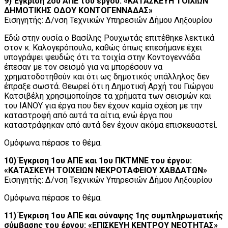
9) Έγκριση 2ου ΑΠΕ του έργου: «ΚΑΤΑΣΚΕΥΗ ΤΟΙΧΙΩΝ
ΔΗΜΟΤΙΚΗΣ ΟΔΟΥ ΚΟΝΤΟΓΕΝΝΑΔΑΣ»
Εισηγητής: Δ/νση Τεχνικών Υπηρεσιών Δήμου Ληξουρίου
Εδώ στην ουσία ο Βασίλης Ρουχωτάς επιτέθηκε λεκτικά
στον κ. Καλογερόπουλο, καθώς όπως επεσήμανε έχει
υπογράψει ψευδώς ότι τα τοιχία στην Κοντογεννάδα
έπεσαν με τον σεισμό για να μπορέσουν να
χρηματοδοτηθούν και ότι ως δημοτικός υπάλληλος δεν
έπραξε σωστά. Θεωρεί ότι η Δημοτική Αρχή του Γιώργου
Κατσιβέλη χρησιμοποίησε τα χρήματα των σεισμών και
του ΙΑΝΟΥ για έργα που δεν έχουν καμία σχέση με την
καταστροφή από αυτά τα αίτια, ενώ έργα που
καταστράφηκαν από αυτά δεν έχουν ακόμα επισκευαστεί.
Ομόφωνα πέρασε το θέμα.
10) Έγκριση 1ου ΑΠΕ και 1ου ΠΚΤΜΝΕ του έργου:
«ΚΑΤΑΣΚΕΥΗ ΤΟΙΧΕΙΩΝ ΝΕΚΡΟΤΑΦΕΙΟΥ ΧΑΒΔΑΤΩΝ»
Εισηγητής: Δ/νση Τεχνικών Υπηρεσιών Δήμου Ληξουρίου
Ομόφωνα πέρασε το θέμα.
11) Έγκριση 1ου ΑΠΕ και σύναψης 1ης συμπληρωματικής
σύμβασης του έργου: «ΕΠΙΣΚΕΥΗ ΚΕΝΤΡΟΥ ΝΕΟΤΗΤΑΣ»