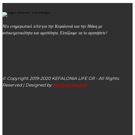
Νέο ενημερωτικό site για την Κεφαλονιά και την Ιθάκη με
αντικειμενικότητα και αμεσότητα. Ελπίζουμε να το αγαπήσετε!
kefalonialife24@gmail.com
Αργοστόλι, Κεφαλονιά, ΤΚ 28100
© Copyright 2019-2020 KEFALONIA LIFE GR - All Rights
Reserved | Designed by
MySystemLand
ΕΙΔΗΣΕΙΣ
Στις 11/06 η συνεδρίαση της ΠΕΔ Ιονίων Νήσων με 12
θέματα στη Λευκάδα