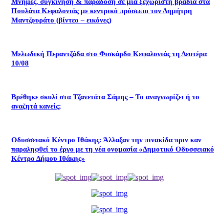
Μνήμες, συγκίνηση & παράδοση σε μια ξεχωριστή βραδιά στα
Πουλάτα Κεφαλονιάς με κεντρικό πρόσωπο τον Δημήτρη
Μαντζουράτο (βίντεο – εικόνες)
Μελωδική Περαντζάδα στο Φισκάρδο Κεφαλονιάς τη Δευτέρα
10/08
Βρέθηκε σκυλί στα Τζανετάτα Σάμης – Το αναγνωρίζει ή το
αναζητά κανείς;
Οδυσσειακό Κέντρο Ιθάκης: Άλλαξαν την πινακίδα πριν καν
παραληφθεί το έργο με τη νέα ονομασία «Δημοτικό Οδυσσειακό
Κέντρο Δήμου Ιθάκης»