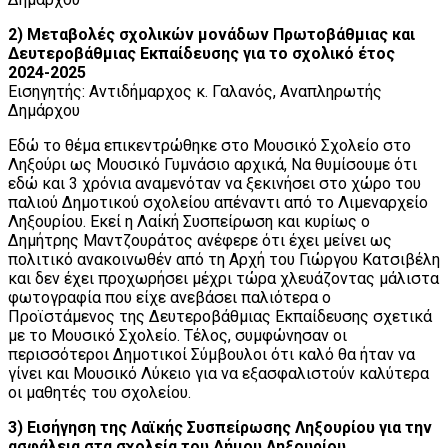
2) Μεταβολές σχολικών μονάδων Πρωτοβάθμιας και
Δευτεροβάθμιας Εκπαίδευσης για το σχολικό έτος
2024-2025
Εισηγητής: Αντιδήμαρχος κ. Γαλανός, Αναπληρωτής
Δημάρχου
Εδώ το θέμα επικεντρώθηκε στο Μουσικό Σχολείο στο
Ληξούρι ως Μουσικό Γυμνάσιο αρχικά, Να θυμίσουμε ότι
εδώ και 3 χρόνια αναμενόταν να ξεκινήσει στο χώρο του
παλιού Δημοτικού σχολείου απέναντι από το Λιμεναρχείο
Ληξουρίου. Εκεί η Λαίκή Συσπείρωση και κυρίως ο
Δημήτρης Μαντζουράτος ανέφερε ότι έχει μείνει ως
πολιτικό ανακοινωθέν από τη Αρχή του Γιώργου Κατσιβέλη
και δεν έχει προχωρήσει μέχρι τώρα χλευάζοντας μάλιστα
φωτογραφία που είχε ανεβάσει παλιότερα ο
Προϊστάμενος της Δευτεροβάθμιας Εκπαίδευσης σχετικά
με το Μουσικό Σχολείο. Τέλος, συμφώνησαν οι
περισσότεροι Δημοτικοί Σύμβουλοι ότι καλό θα ήταν να
γίνει και Μουσικό Λύκειο για να εξασφαλιστούν καλύτερα
οι μαθητές του σχολείου.
3) Εισήγηση της Λαϊκής Συσπείρωσης Ληξουρίου για την
ασφάλεια στα σχολεία του Δήμου Ληξουρίου