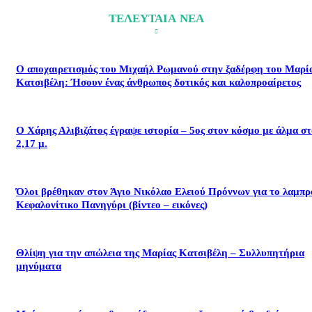
ΤΕΛΕΥΤΑΙΑ ΝΕΑ
Ο αποχαιρετισμός του Μιχαήλ Ρωμανού στην ξαδέρφη του Μαρί
Κατσιβέλη: Ήσουν ένας άνθρωπος δοτικός και καλοπροαίρετος
Ο Χάρης Αλιβιζάτος έγραψε ιστορία – 5ος στον κόσμο με άλμα σ
2,17 μ.
Όλοι βρέθηκαν στον Άγιο Νικόλαο Ελειού Πρόννων για το λαμπρ
Κεφαλονίτικο Πανηγύρι (βίντεο – εικόνες)
Θλίψη για την απώλεια της Μαρίας Κατσιβέλη – Συλλυπητήρια
μηνύματα