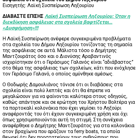
Εισηγητής: Λαϊκή Συσπείρωση Ληξουρίου
ΔΙΑΒΑΣΤΕ ΕΠΙΣΗΣ
Λαϊκή Συσπείρωση Ληξουρίου: Όταν η
διεκδίκηση ασφάλειας στα σχολεία βαφτίζεται…
«Δυσφήμηση»!!!
Η Λαϊκή Συσπείρωση ανέφερε συγκεκριμένα προβλήματα
στα σχολεία του Δήμου Ληξουρίου τονίζοντας τη σημασία
της ασφάλειας σε αυτά. Μάλιστα τόσο ο Δημήτρης
Μαντζουράτος όσο και ο Διονύσης Αραβαντινός
ισχυρίστηκαν ότι ο Γεράσιμος Γαλανός είναι “αδιάβαστος”
στο θέμα της ασφάλειας των σχολείων, κάτι που ενόχλησε
τον Γεράσιμο Γαλανό, ο οποίος αμύνθηκε αμέσως.
Ο Θοδωρής Δαμουλιάνος τόνισε ότι οι διαβάσεις στα
σχολεία είναι πολύ λεπτές και ότι θα έπρεπε να
μεγαλώσουν για να φαίνονται καλύτερα στους οδηγούς,
καθώς απάντησε και σε ερώτηση του Χρήστου Βολτέρα για
τα πορτοκαλί κολονάκια που έχει γεμίσει το Ληξούρι
αναφέροντάς του ότι έχουν συγκεκριμένη χρήση και όχι
όπως χρησιμοποιούνται αυτή τη στιγμή. Στη συνέχεια
αναφέρθηκε ο Δημήτρης Μαντζουράτος για στα κολονάκια
στον βραχίωνα που αράζουν τα ferry boats, τα οποία
θεωρεί ότι δεν προστατεύουν τους ανθρώπους που