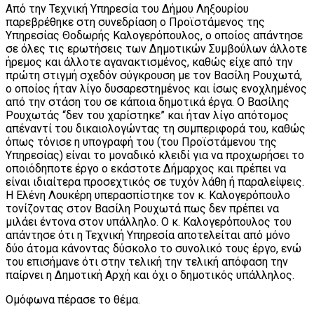
Από την Τεχνική Υπηρεσία του Δήμου Ληξουρίου
παρεβρέθηκε στη συνεδρίαση ο Προϊστάμενος της
Υπηρεσίας Θοδωρής Καλογερόπουλος, ο οποίος απάντησε
σε όλες τις ερωτήσεις των Δημοτικών Συμβούλων άλλοτε
ήρεμος και άλλοτε αγανακτισμένος, καθώς είχε από την
πρώτη στιγμή σχεδόν σύγκρουση με τον Βασίλη Ρουχωτά,
ο οποίος ήταν λίγο δυσαρεστημένος και ίσως ενοχλημένος
από την στάση του σε κάποια δημοτικά έργα. Ο Βασίλης
Ρουχωτάς “δεν του χαρίστηκε” και ήταν λίγο απότομος
απέναντί του δικαιολογώντας τη συμπεριφορά του, καθώς
όπως τόνισε η υπογραφή του (του Προϊστάμενου της
Υπηρεσίας) είναι το μοναδικό κλειδί για να προχωρήσει το
οποιόδηποτε έργο ο εκάστοτε Δήμαρχος και πρέπει να
είναι ιδιαίτερα προσεχτικός σε τυχόν λάθη ή παραλείψεις.
Η Ελένη Λουκέρη υπερασπίστηκε τον κ. Καλογερόπουλο
τονίζοντας στον Βασίλη Ρουχωτά πως δεν πρέπει να
μιλάει έντονα στον υπάλληλο. Ο κ. Καλογερόπουλος του
απάντησε ότι η Τεχνική Υπηρεσία αποτελείται από μόνο
δύο άτομα κάνοντας δύσκολο το συνολικό τους έργο, ενώ
του επισήμανε ότι στην τελική την τελική απόφαση την
παίρνει η Δημοτική Αρχή και όχι ο δημοτικός υπάλληλος.
Ομόφωνα πέρασε το θέμα.