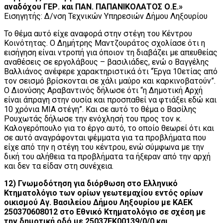
αναδόχου ΓΕΡ. και ΠΑΝ. ΠΑΠΑΝΙΚΟΛΑΤΟΣ Ο.Ε.»
Εισηγητής: Δ/νση Τεχνικών Υπηρεσιών Δήμου Ληξουρίου
Το θέμα αυτό είχε αναφορά στην στέγη του Κέντρου
Κοινότητας. Ο Δημήτρης Μαντζουράτος σχολίασε ότι η
εισήγηση είναι ντροπή για όποιον τη διαβάζει με απευθείας
αναθέσεις σε εργολάβους – βασιλιάδες, ενώ ο Βαγγέλης
Βαλλιάνος ανέφερε χαρακτηριστικά ότι “Έργα 10ετίας από
τον σεισμό βρίσκονται σε χάλι μαύρο και καρκινοβατούν”.
Ο Διονύσης Αραβαντινός δήλωσε ότι “η Δημοτική Αρχή
είναι άπραγη στην ουσία και προσπαθεί να φτιάξει εδώ και
10 χρόνια ΜΙΑ στέγη”. Και σε αυτό το θέμα ο Βασίλης
Ρουχωτάς δήλωσε την ενόχλησή του προς τον κ.
Καλογερόπουλο για το έργο αυτό, το οποίο θεωρεί ότι και
σε αυτό αναγράφονται ψέμματα για τα προβλήματα που
είχε από την η στέγη του κέντρου, ενώ σύμφωνα με την
δική του αλήθεια τα προβλήματα τα ήξεραν από την αρχή
και δεν τα είδαν στη συνέχεια.
12) Γνωμοδότηση για διόρθωση στο Ελληνικό
Κτηματολόγιο των ορίων γεωτεμαχίου εντός ορίων
οικισμού Αγ. Βασιλείου Δήμου Ληξουρίου με ΚΑΕΚ
250370608012 στο Εθνικό Κτηματολόγιο σε σχέση με
την δημοτική οδό με 25037ΕΚ00139/0/0 και