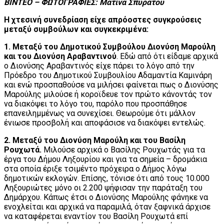
ΒΙΝΤΕΟ – ΦΩΤΟΓΡΑΦΙΕΣ: Ματίνα Σπυράτου
Η χτεσινή συνεδρίαση είχε απρόοστες συγκρούσεις
μεταξύ συμβούλων και συγκεκριμένα:
1.
Μεταξύ του Δημοτικού Συμβούλου Διονύση Μαρούλη
και του Διονύση Αραβαντινού
. Εδώ από ότι είδαμε αρχικά
ο Διονύσης Αραβαντινός είχε πάρει το λόγο από την
Πρόεδρο του Δημοτικού Συμβουλίου Αδαμαντία Καμινάρη
και ενώ προσπαθούσε να μιλήσει φαίνεται πως ο Διονύσης
Μαρούλης μιλούσε ή κοροϊδευε τον πρώτο κάνοντάς τον
να διακόψει το λόγο του, παρόλο που προσπάθησε
επανειλημμένως να συνεχίσει. Θεωρούμε ότι μάλλον
ένιωσε προσβολή και αποφάσισε να διακόψει εντελώς.
2. Μεταξύ του Διονύση Μαρούλη και του Βασίλη
Ρουχωτά.
Μιλούσε αρχικά ο Βασίλης Ρουχωτάς για τα
έργα του Δήμου Ληξουρίου και για τα σημεία – δρομάκια
στα οποία έριξε τσιμέντο πρόχειρα ο Δήμος λόγω
δημοτικών εκλογών. Επίσης, τόνισε ότι από τους 10.000
Ληξουριώτες μόνο οι 2.200 ψήφισαν την παράταξη του
Δημάρχου. Κάπως έτσι ο Διονύσης Μαρούλης φάνηκε να
ενοχλείται και αρχικά να παραμιλά, όταν ξαφνικά άρχισε
να καταφέρεται εναντίον του Βασίλη Ρουχωτά επί