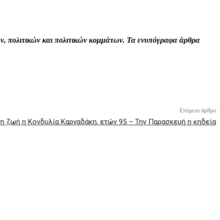
Print
Tumblr
VK
Viber
τών, πολιτικών και πολιτικών κομμάτων. Τα ενυπόγραφα άρθρα
Επόμενο άρθρο
η ζωή η Κονδυλία Καρναδάκη, ετών 95 – Την Παρασκευή η κηδεία