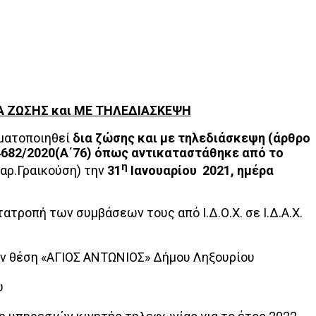
 ΖΩΣΗΣ και ΜΕ ΤΗΛΕΔΙΑΣΚΕΨΗ
γματοποιηθεί
δια ζώσης και με τηλεδιάσκεψη (άρθρο
.4682/2020(Α΄76) όπως αντικαταστάθηκε από το
η
αρ.Γραικούση) την
31
Ιανουαρίου 2021, ημέρα
τροπή των συμβάσεων τους από Ι.Δ.Ο.Χ. σε Ι.Δ.Α.Χ.
ην θέση «ΑΓΙΟΣ ΑΝΤΩΝΙΟΣ» Δήμου Ληξουρίου
υ