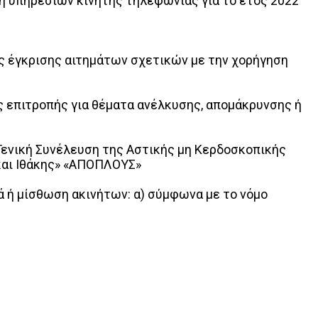
η υπηρεσιών κινητής τηλεφωνίας για το έτος 2022
ς έγκρισης αιτημάτων σχετικών με την χορήγηση
 επιτροπής για θέματα ανέλκυσης, απομάκρυνσης ή
Γενική Συνέλευση της Αστικής μη Κερδοσκοπικής
και Ιθάκης» «ΑΠΟΠΛΟΥΣ»
 ή μίσθωση ακινήτων: α) σύμφωνα με το νόμο