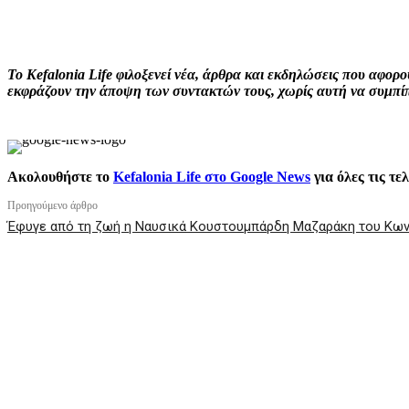
ΚΟΙΝΟΠΟΙΗΣΗ
Facebook
X
P
Το Kefalonia Life φιλοξενεί νέα, άρθρα και εκδηλώσεις που αφο
εκφράζουν την άποψη των συντακτών τους, χωρίς αυτή να συμπίπτ
Ακολουθήστε το
Kefalonia Life στο Google News
για όλες τις τε
Προηγούμενο άρθρο
Έφυγε από τη ζωή η Ναυσικά Κουστουμπάρδη Μαζαράκη του Κων