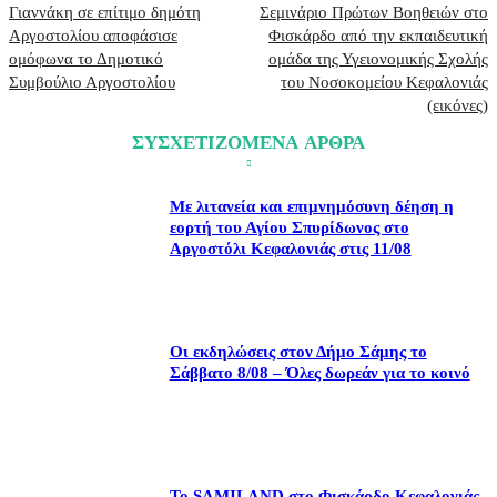
Γιαννάκη σε επίτιμο δημότη
Σεμινάριο Πρώτων Βοηθειών στο
Αργοστολίου αποφάσισε
Φισκάρδο από την εκπαιδευτική
ομόφωνα το Δημοτικό
ομάδα της Υγειονομικής Σχολής
Συμβούλιο Αργοστολίου
του Νοσοκομείου Κεφαλονιάς
(εικόνες)
ΣΥΣΧΕΤΙΖΟΜΕΝΑ ΑΡΘΡΑ
Με λιτανεία και επιμνημόσυνη δέηση η
εορτή του Αγίου Σπυρίδωνος στο
Αργοστόλι Κεφαλονιάς στις 11/08
Οι εκδηλώσεις στον Δήμο Σάμης το
Σάββατο 8/08 – Όλες δωρεάν για το κοινό
Το SAMILAND στο Φισκάρδο Κεφαλονιάς