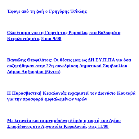
Έφυγε από τη ζωή ο Γρηγόρης Τσίκλης
Όλα έτοιμα για τη Γιορτή της Ρομπόλας στα Βαλσαμάτα
Κεφαλονιάς στις 8 και 9/08
Βαγγέλης Θεοφιλάτος: Οι θέσεις μας ως ΔΗ.ΣΥ.Π.ΠΑ για όσα
συζητήθηκαν στην 22η συνεδρίαση Δημοτικού Συμβουλίου
Δήμου Ληξουρίου (βίντεο)
Η Πυροσβεστική Κεφαλονιάς ευχαριστεί τον Διονύσιο Κουταβά
για την προσφορά εμφιαλωμένων νερών
Με λιτανεία και επιμνημόσυνη δέηση η εορτή του Αγίου
Σπυρίδωνος στο Αργοστόλι Κεφαλονιάς στις 11/08