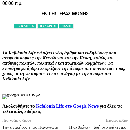
08.00 π.μ.
ΕΚ ΤΗΣ ΙΕΡΑΣ ΜΟΝΗΣ
ΕΚΚΛΗΣΙΑ
ΠΥΛΑΡΟΣ
ΣΑΜΗ
Facebook
X
Pinterest
WhatsApp
Το Kefalonia Life φιλοξενεί νέα, άρθρα και εκδηλώσεις που
αφορούν κυρίως την Κεφαλονιά και την Ιθάκη, καθώς και
απόψεις πολιτών, πολιτικών και πολιτικών κομμάτων. Τα
ενυπόγραφα άρθρα εκφράζουν την άποψη των συντακτών τους,
χωρίς αυτή να συμπίπτει κατ' ανάγκη με την άποψη του
Kefalonia Life.
Ακολουθήστε το
Kefalonia Life στο Google News
για όλες τις
τελευταίες ειδήσεις
Προηγούμενο άρθρο
Επόμενο άρθρο
Την ανακήρυξη του Παναγιώτη
Η ανθρώπινη ζωή στο επίκεντρο: