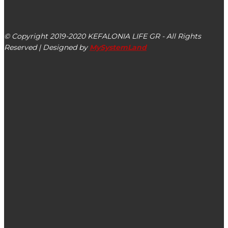
Αργοστόλι, Κεφαλονιά, ΤΚ 28100
© Copyright 2019-2020 KEFALONIA LIFE GR - All Rights
Reserved | Designed by
MySystemLand
ΕΙΔΗΣΕΙΣ
Απάντηση Θ. Μιχαλάτου στην ανοιχτή επιστολή του Κώστα
Ζαπάντη
Το Γυμνάσιο με Λυκειακές Τάξεις Μεσοβουνίων από την
Κεφαλονιά στον τελικό του European School Radio
«Καν’ το ν’ ακουστεί 2026»