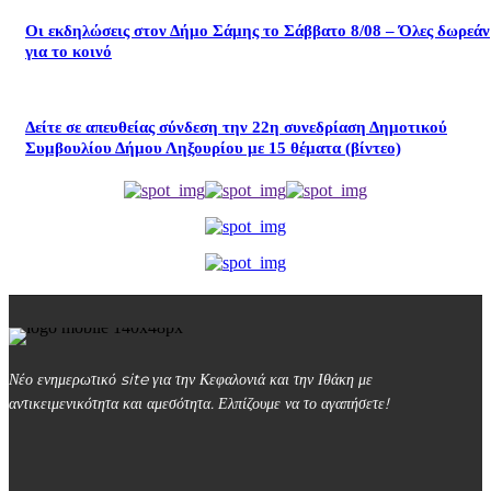
Οι εκδηλώσεις στον Δήμο Σάμης το Σάββατο 8/08 – Όλες δωρεάν
για το κοινό
Δείτε σε απευθείας σύνδεση την 22η συνεδρίαση Δημοτικού
Συμβουλίου Δήμου Ληξουρίου με 15 θέματα (βίντεο)
Νέο ενημερωτικό site για την Κεφαλονιά και την Ιθάκη με
αντικειμενικότητα και αμεσότητα. Ελπίζουμε να το αγαπήσετε!
kefalonialife24@gmail.com