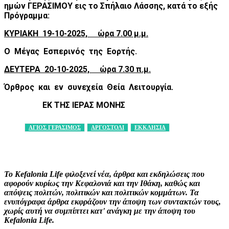
ημών ΓΕΡΑΣΙΜΟΥ εις το Σπήλαιο Λάσσης, κατά το εξής
Πρόγραμμα:
ΚΥΡΙΑΚΗ 19-10-2025, ώρα 7.00 μ.μ.
Ο Μέγας Εσπερινός της Εορτής.
ΔΕΥΤΕΡΑ 20-10-2025, ώρα 7.30 π.μ.
Όρθρος και εν συνεχεία Θεία Λειτουργία.
ΕΚ ΤΗΣ ΙΕΡΑΣ ΜΟΝΗΣ
ΑΓΙΟΣ ΓΕΡΑΣΙΜΟΣ
ΑΡΓΟΣΤΟΛΙ
ΕΚΚΛΗΣΙΑ
Facebook
X
Pinterest
WhatsApp
Το Kefalonia Life φιλοξενεί νέα, άρθρα και εκδηλώσεις που
αφορούν κυρίως την Κεφαλονιά και την Ιθάκη, καθώς και
απόψεις πολιτών, πολιτικών και πολιτικών κομμάτων. Τα
ενυπόγραφα άρθρα εκφράζουν την άποψη των συντακτών τους,
χωρίς αυτή να συμπίπτει κατ' ανάγκη με την άποψη του
Kefalonia Life.