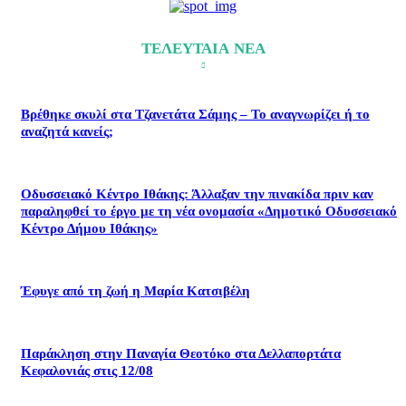
ΤΕΛΕΥΤΑΙΑ ΝΕΑ
Βρέθηκε σκυλί στα Τζανετάτα Σάμης – Το αναγνωρίζει ή το
αναζητά κανείς;
Οδυσσειακό Κέντρο Ιθάκης: Άλλαξαν την πινακίδα πριν καν
παραληφθεί το έργο με τη νέα ονομασία «Δημοτικό Οδυσσειακό
Κέντρο Δήμου Ιθάκης»
Έφυγε από τη ζωή η Μαρία Κατσιβέλη
Παράκληση στην Παναγία Θεοτόκο στα Δελλαπορτάτα
Κεφαλονιάς στις 12/08