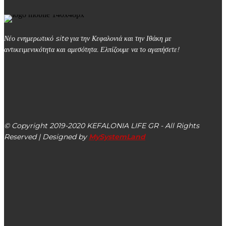
Νέο ενημερωτικό site για την Κεφαλονιά και την Ιθάκη με
αντικειμενικότητα και αμεσότητα. Ελπίζουμε να το αγαπήσετε!
kefalonialife24@gmail.com
Αργοστόλι, Κεφαλονιά, ΤΚ 28100
© Copyright 2019-2020 KEFALONIA LIFE GR - All Rights
Reserved | Designed by
MySystemLand
ΕΙΔΗΣΕΙΣ
Θεόφιλος Μιχαλάτος: Αποχαιρετούμε την Χριστίνα
Μαρούλη, μια ξεχωριστή γυναίκα, μια σπουδαία παιδαγωγό