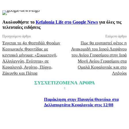
Ακολουθήστε το
Kefalonia Life στο Google News
για όλες τις
τελευταίες ειδήσεις
Προηγούμενο άρθρο
Επόμενο άρθρο
Έρχεται το 4ο Φεστιβάλ Φορέων
Πως θα εορταστεί φέτος η
Κοινωνικής Φροντίδας με
Ανακομιδή του Ιερού Λειψάνου
κεντρικό μήνυμα: «Συμμετοχή,
του Αγίου Γερασίμου στην Ιερά
Αλληλεγγύη, Ενότητα» σε
Μονή Αγίου Γερασίμου στα
Κεφαλονιά, Αγρίνιο, Πύργο,
Ομαλά Κεφαλονιάς και στο
Ζάκυνθο και Πάτρα
Ληξούρι
ΣΥΣΧΕΤΙΖΟΜΕΝΑ ΑΡΘΡΑ
Παράκληση στην Παναγία Θεοτόκο στα
Δελλαπορτάτα Κεφαλονιάς στις 12/08