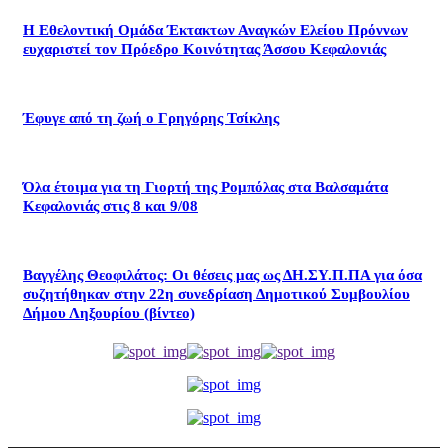
Η Εθελοντική Ομάδα Έκτακτων Αναγκών Ελείου Πρόννων
ευχαριστεί τον Πρόεδρο Κοινότητας Άσσου Κεφαλονιάς
Έφυγε από τη ζωή ο Γρηγόρης Τσίκλης
Όλα έτοιμα για τη Γιορτή της Ρομπόλας στα Βαλσαμάτα
Κεφαλονιάς στις 8 και 9/08
Βαγγέλης Θεοφιλάτος: Οι θέσεις μας ως ΔΗ.ΣΥ.Π.ΠΑ για όσα
συζητήθηκαν στην 22η συνεδρίαση Δημοτικού Συμβουλίου
Δήμου Ληξουρίου (βίντεο)