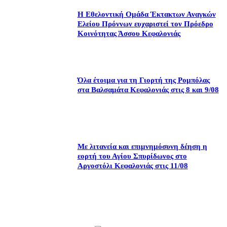
Η Εθελοντική Ομάδα Έκτακτων Αναγκών
Ελείου Πρόννων ευχαριστεί τον Πρόεδρο
Κοινότητας Άσσου Κεφαλονιάς
Όλα έτοιμα για τη Γιορτή της Ρομπόλας
στα Βαλσαμάτα Κεφαλονιάς στις 8 και 9/08
Με λιτανεία και επιμνημόσυνη δέηση η
εορτή του Αγίου Σπυρίδωνος στο
Αργοστόλι Κεφαλονιάς στις 11/08