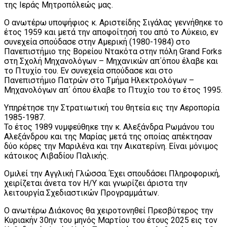
της Ιεράς Μητροπόλεώς μας.
Ο ανωτέρω υποψήφιος κ. Αριστείδης Σιγάλας γεννήθηκε το
έτος 1959 και μετά την αποφοίτησή του από το Λύκειο, εν
συνεχεία σπούδασε στην Αμερική (1980-1984) στο
Πανεπιστήμιο της Βορείου Ντακότα στην πόλη Grand Forks
στη Σχολή Μηχανολόγων – Μηχανικών απ΄όπου έλαβε και
το Πτυχίο του. Εν συνεχεία σπούδασε και στο
Πανεπιστήμιο Πατρών στο Τμήμα Ηλεκτρολόγων –
Μηχανολόγων απ΄ όπου έλαβε το Πτυχίο του το έτος 1995.
Υπηρέτησε την Στρατιωτική του θητεία εις την Αεροπορία
1985-1987.
Το έτος 1989 νυμφεύθηκε την κ. Αλεξάνδρα Ρωμάνου του
Αλεξάνδρου και της Μαρίας μετά της οποίας απέκτησαν
δύο κόρες την Μαριλένα και την Αικατερίνη. Είναι μόνιμος
κάτοικος Λιβαδίου Παλικής.
Ομιλεί την Αγγλική Γλώσσα. Έχει σπουδάσει Πληροφορική,
χειρίζεται άνετα τον Η/Υ και γνωρίζει άριστα την
λειτουργία Σχεδιαστικών Προγραμμάτων.
Ο ανωτέρω Διάκονος θα χειροτονηθεί Πρεσβύτερος την
Κυριακήν 30ην του μηνός Μαρτίου του έτους 2025 εις τον