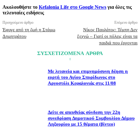
Ακολουθήστε το
Kefalonia Life στο Google News
για όλες τις
τελευταίες ειδήσεις
Προηγούμενο άρθρο
Επόμενο άρθρο
Έφυγε από τη ζωή η Στάμω
Νίκος Παυλάτος: Τέμπη Δεν
Δημητράτου
ξεχνώ – Γιατί οι πόλεις είναι τα
παιδιά που έρχονται
ΣΥΣΧΕΤΙΖΟΜΕΝΑ ΑΡΘΡΑ
Με λιτανεία και επιμνημόσυνη δέηση η
εορτή του Αγίου Σπυρίδωνος στο
Αργοστόλι Κεφαλονιάς στις 11/08
Δείτε σε απευθείας σύνδεση την 22η
συνεδρίαση Δημοτικού Συμβουλίου Δήμου
Ληξουρίου με 15 θέματα (βίντεο)