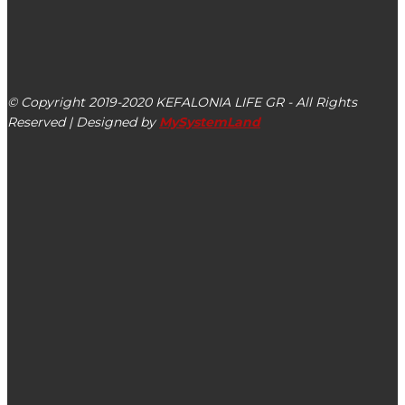
kefalonialife24@gmail.com
Αργοστόλι, Κεφαλονιά, ΤΚ 28100
© Copyright 2019-2020 KEFALONIA LIFE GR - All Rights
Reserved | Designed by
MySystemLand
ΕΙΔΗΣΕΙΣ
Η Εθελοντική Ομάδα Δασοπροστασίας Λειβαθούς
Κεφαλονιάς ευχαριστεί την ομάδα FLIK
Ρόδη Κράτσα: Τουριστική αναβάθμιση με υπηρεσίες
υγείας, σύγχρονη διαχείριση απορριμμάτων, υποδομές,
πολιτική προστασία & τουριστική εκπαίδευση