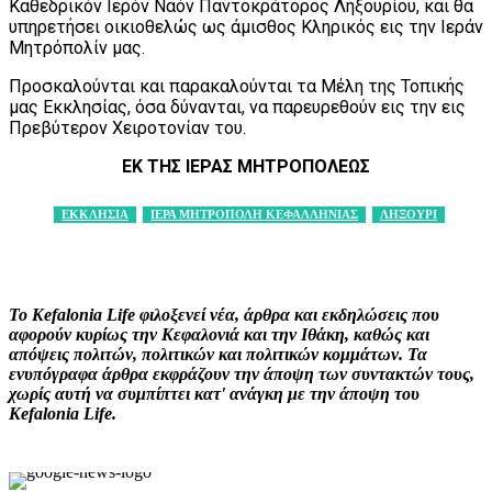
Καθεδρικόν Ιερόν Ναόν Παντοκράτορος Ληξουρίου, και θα
υπηρετήσει οικιοθελώς ως άμισθος Κληρικός εις την Ιεράν
Μητρόπολίν μας.
Προσκαλούνται και παρακαλούνται τα Μέλη της Τοπικής
μας Εκκλησίας, όσα δύνανται, να παρευρεθούν εις την εις
Πρεβύτερον Χειροτονίαν του.
ΕΚ ΤΗΣ ΙΕΡΑΣ ΜΗΤΡΟΠΟΛΕΩΣ
ΕΚΚΛΗΣΙΑ
ΙΕΡΑ ΜΗΤΡΟΠΟΛΗ ΚΕΦΑΛΛΗΝΙΑΣ
ΛΗΞΟΥΡΙ
Facebook
X
Pinterest
WhatsApp
Το Kefalonia Life φιλοξενεί νέα, άρθρα και εκδηλώσεις που
αφορούν κυρίως την Κεφαλονιά και την Ιθάκη, καθώς και
απόψεις πολιτών, πολιτικών και πολιτικών κομμάτων. Τα
ενυπόγραφα άρθρα εκφράζουν την άποψη των συντακτών τους,
χωρίς αυτή να συμπίπτει κατ' ανάγκη με την άποψη του
Kefalonia Life.