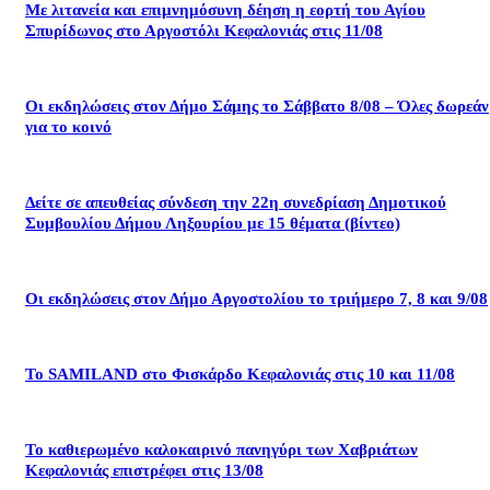
Με λιτανεία και επιμνημόσυνη δέηση η εορτή του Αγίου
Σπυρίδωνος στο Αργοστόλι Κεφαλονιάς στις 11/08
Οι εκδηλώσεις στον Δήμο Σάμης το Σάββατο 8/08 – Όλες δωρεάν
για το κοινό
Δείτε σε απευθείας σύνδεση την 22η συνεδρίαση Δημοτικού
Συμβουλίου Δήμου Ληξουρίου με 15 θέματα (βίντεο)
Οι εκδηλώσεις στον Δήμο Αργοστολίου το τριήμερο 7, 8 και 9/08
Το SAMILAND στο Φισκάρδο Κεφαλονιάς στις 10 και 11/08
Το καθιερωμένο καλοκαιρινό πανηγύρι των Χαβριάτων
Κεφαλονιάς επιστρέφει στις 13/08