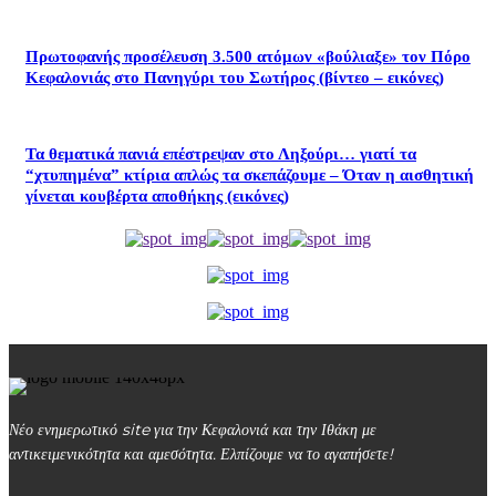
Πρωτοφανής προσέλευση 3.500 ατόμων «βούλιαξε» τον Πόρο
Κεφαλονιάς στο Πανηγύρι του Σωτήρος (βίντεο – εικόνες)
Τα θεματικά πανιά επέστρεψαν στο Ληξούρι… γιατί τα
“χτυπημένα” κτίρια απλώς τα σκεπάζουμε – Όταν η αισθητική
γίνεται κουβέρτα αποθήκης (εικόνες)
Νέο ενημερωτικό site για την Κεφαλονιά και την Ιθάκη με
αντικειμενικότητα και αμεσότητα. Ελπίζουμε να το αγαπήσετε!