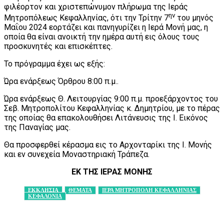
φιλέορτον και χριστεπώνυμον πλήρωμα της Ιεράς
ην
Μητροπόλεως Κεφαλληνίας, ότι την Τρίτην 7
του μηνός
Μαΐου 2024 εορτάζει και πανηγυρίζει η Ιερά Μονή μας, η
οποία θα είναι ανοικτή την ημέρα αυτή εις όλους τους
προσκυνητές και επισκέπτες.
Το πρόγραμμα έχει ως εξής:
Ώρα ενάρξεως Όρθρου 8:00 π.μ..
Ώρα ενάρξεως Θ. Λειτουργίας 9:00 π.μ. προεξάρχοντος του
Σεβ. Μητροπολίτου Κεφαλληνίας κ. Δημητρίου, με το πέρας
της οποίας θα επακολουθήσει Λιτάνευσις της Ι. Εικόνος
της Παναγίας μας.
Θα προσφερθεί κέρασμα εις το Αρχονταρίκι της Ι. Μονής
και εν συνεχεία Μοναστηριακή Τράπεζα.
ΕΚ ΤΗΣ ΙΕΡΑΣ ΜΟΝΗΣ
ΕΚΚΛΗΣΙΑ
ΘΕΜΑΤΑ
ΙΕΡΑ ΜΗΤΡΟΠΟΛΗ ΚΕΦΑΛΛΗΝΙΑΣ
ΚΕΦΑΛΟΝΙΑ
Facebook
X
Pinterest
WhatsApp