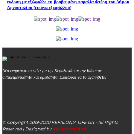
έκδοση με εξώφυλλο τη βραβευμένη παραλία Φτέρη του Δήμου
Αργοστολίου (εικόνα εξωφύλλου)
Νέο ενημερωτικό site για την Κεφαλονιά και την Ιθάκη με
αντικειμενικότητα και αμεσότητα. Ελπίζουμε να το αγαπήσετε!
kefalonialife24@gmail.com
Αργοστόλι, Κεφαλονιά, ΤΚ 28100
© Copyright 2019-2020 KEFALONIA LIFE GR - All Rights
Reserved | Designed by
MySystemLand