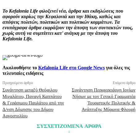
Το Kefalonia Life φιλοξενεί νέα, άρθρα και εκδηλώσεις που
αφορούν κυρίως την Κεφαλονιά και την Ιθάκη, καθώς και
απόψεις πολιτών, πολιτικών και πολιτικών κομμάτων. Τα
ενυπόγραφα άρθρα εκφράζουν την άποψη των συντακτών τους,
χωρίς αυτή να συμπίπτει κατ' ανάγκη με την άποψη του
Kefalonia Life.
Ακολουθήστε το
Kefalonia Life στο Google News
για όλες τις
τελευταίες ειδήσεις
Προηγούμενο άρθρο
Επόμενο άρθρο
Συνάντηση μεταξύ Θεόφιλου
Συνάντηση Περιφερειάρχη Ιονίων
Μιχαλάτου, Παναγή Καππάτου
Νήσων με τον Γενικό Γραμματέα
& Γεράσιμου Παυλάτου από την
Τουριστικής Πολιτικής &
Δ/νση Δόμησης του Δήμου
Ανάπτυξης Μύρωνα Φλουρή
Αργοστολίου
ΣΥΣΧΕΤΙΖΟΜΕΝΑ ΑΡΘΡΑ