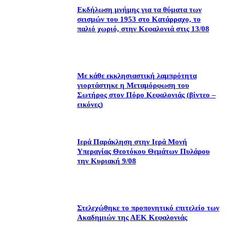
Εκδήλωση μνήμης για τα θύματα των
σεισμών του 1953 στο Κατάρραχο, το
παλιό χωριό, στην Κεφαλονιά στις 13/08
Με κάθε εκκλησιαστική λαμπρότητα
γιορτάστηκε η Μεταμόρφωση του
Σωτήρος στον Πόρο Κεφαλονιάς (βίντεο –
εικόνες)
Ιερά Παράκληση στην Ιερά Μονή
Υπεραγίας Θεοτόκου Θεμάτων Πυλάρου
την Κυριακή 9/08
Στελεχώθηκε το προπονητικό επιτελείο των
Ακαδημιών της ΑΕΚ Κεφαλονιάς