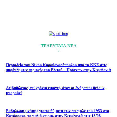
ΤΕΛΕΥΤΑΙΑ ΝΕΑ
Περιοδεία του Νίκου Καραθανασόπουλου από το ΚΚΕ στις
πυρόπληκτες περιοχές του Ελειού – Πρόννων στην Κεφαλονιά
Λειβαθώνιος, επί χρόνια εικόνες, όταν οι άνθρωποι θέλουν,
μπορούν!
Εκδήλωση μνήμης για τα θύματα των σεισμών του 1953 στο
Κατάρραχο, το παλιό χωριό, στην Κεφαλονιά στις 13/08