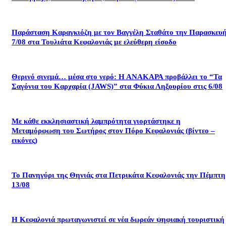
Παράσταση Καραγκιόζη με τον Βαγγέλη Σταθάτο την Παρασκευ
7/08 στα Τουλιάτα Κεφαλονιάς με ελεύθερη είσοδο
Θερινό σινεμά… μέσα στο νερό: Η ΑΝΑΚΑΡΑ προβάλλει το “Τα
Σαγόνια του Καρχαρία (JAWS)” στα Φύκια Ληξουρίου στις 6/08
Με κάθε εκκλησιαστική λαμπρότητα γιορτάστηκε η
Μεταμόρφωση του Σωτήρος στον Πόρο Κεφαλονιάς (βίντεο –
εικόνες)
Το Πανηγύρι της Θηνιάς στα Πετρικάτα Κεφαλονιάς την Πέμπτη
13/08
Η Κεφαλονιά πρωταγωνιστεί σε νέα δωρεάν ψηφιακή τουριστική