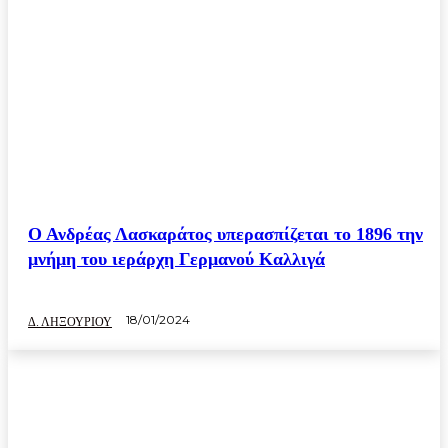
Ο Ανδρέας Λασκαράτος υπερασπίζεται το 1896 την
μνήμη του ιεράρχη Γερμανού Καλλιγά
18/01/2024
Δ. ΛΗΞΟΥΡΙΟΥ