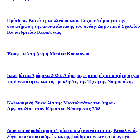
Πρόεδρος Κοινότητας Ξενόπουλου: Ευχαριστήριο για την
ολοκλήρωση της αποκατάστασης του πρώην Δημοτικού Σχολείου
Καπανδριτίου Κεφαλονιάς
Έφυγε από τη ζωή η Μαρίκα Κασσιανού
Ιακωβάτεια Δρώμενα 2026: Διήμερος εορτασμός με συζήτηση για
τις δυνατότητες και τις προκλήσεις της Τεχνητής Νοημοσύνης
Καλοκαιρινή Συναυλία της Μαντολινάτας του Δήμου
Αργοστολίου στον Κήπο του Νάπιερ στις 7/08
Διακοπή υδροδότησης σε μία τοπική κοινότητα της Κεφαλονιάς
λόγω αποκατάστασης έκτακτης βλάβης στον κεντρικό αγωγό