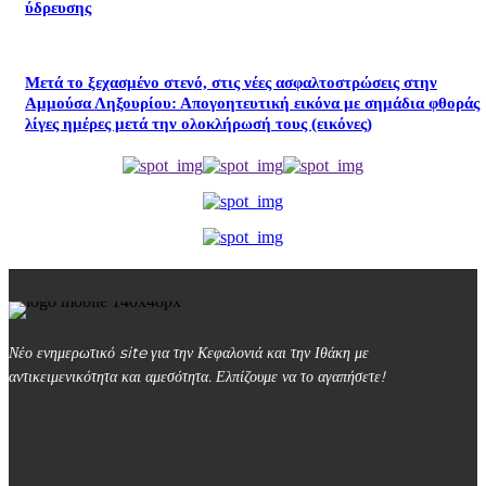
ύδρευσης
Μετά το ξεχασμένο στενό, στις νέες ασφαλτοστρώσεις στην
Αμμούσα Ληξουρίου: Απογοητευτική εικόνα με σημάδια φθοράς
λίγες ημέρες μετά την ολοκλήρωσή τους (εικόνες)
Νέο ενημερωτικό site για την Κεφαλονιά και την Ιθάκη με
αντικειμενικότητα και αμεσότητα. Ελπίζουμε να το αγαπήσετε!
kefalonialife24@gmail.com