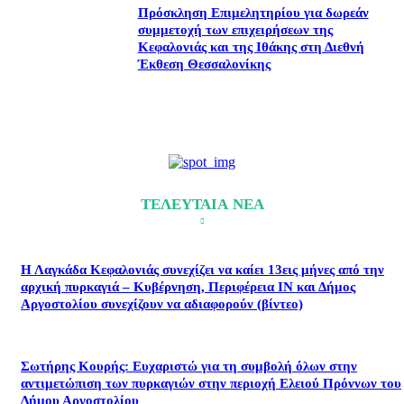
Πρόσκληση Επιμελητηρίου για δωρεάν
συμμετοχή των επιχειρήσεων της
Κεφαλονιάς και της Ιθάκης στη Διεθνή
Έκθεση Θεσσαλονίκης
ΤΕΛΕΥΤΑΙΑ ΝΕΑ
Η Λαγκάδα Κεφαλονιάς συνεχίζει να καίει 13εις μήνες από την
αρχική πυρκαγιά – Κυβέρνηση, Περιφέρεια ΙΝ και Δήμος
Αργοστολίου συνεχίζουν να αδιαφορούν (βίντεο)
Σωτήρης Κουρής: Ευχαριστώ για τη συμβολή όλων στην
αντιμετώπιση των πυρκαγιών στην περιοχή Ελειού Πρόννων του
Δήμου Αργοστολίου