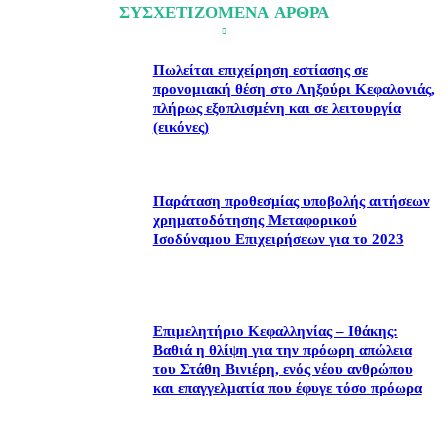
ΣΥΣΧΕΤΙΖΟΜΕΝΑ ΑΡΘΡΑ
Πωλείται επιχείρηση εστίασης σε
προνομιακή θέση στο Ληξούρι Κεφαλονιάς,
πλήρως εξοπλισμένη και σε λειτουργία
(εικόνες)
Παράταση προθεσμίας υποβολής αιτήσεων
χρηματοδότησης Μεταφορικού
Ισοδύναμου Επιχειρήσεων για το 2023
Επιμελητήριο Κεφαλληνίας – Ιθάκης:
Βαθιά η θλίψη για την πρόωρη απώλεια
του Στάθη Βινιέρη, ενός νέου ανθρώπου
και επαγγελματία που έφυγε τόσο πρόωρα