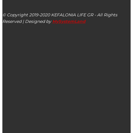
Αργοστόλι, Κεφαλονιά, ΤΚ 28100
© Copyright 2019-2020 KEFALONIA LIFE GR - All Rights
Reserved | Designed by
MySystemLand
ΕΙΔΗΣΕΙΣ
Το ωράριο λειτουργίας των Σπηλαίων Δρογκαράτης –
Μελισσάνης για την Τετάρτη 26/06
Αργοστολιώτικο Καρναβάλι 2026: Το πρόγραμμα
εκδηλώσεων του Δήμου Αργοστολίου από 13/02 έως και
23/02
Στις 03/08 έκθεση γλυπτικής του Ηλία Κάσση “Μορφές