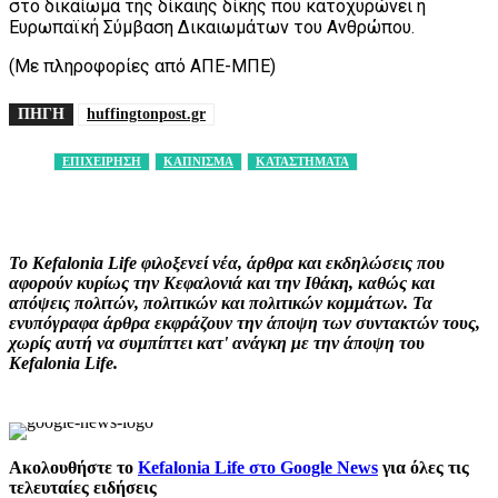
στο δικαίωμα της δίκαιης δίκης που κατοχυρώνει η
Ευρωπαϊκή Σύμβαση Δικαιωμάτων του Ανθρώπου.
(Με πληροφορίες από ΑΠΕ-ΜΠΕ)
ΠΗΓΗ
huffingtonpost.gr
ΕΠΙΧΕΙΡΗΣΗ
ΚΑΠΝΙΣΜΑ
ΚΑΤΑΣΤΗΜΑΤΑ
Facebook
X
Pinterest
WhatsApp
Το Kefalonia Life φιλοξενεί νέα, άρθρα και εκδηλώσεις που
αφορούν κυρίως την Κεφαλονιά και την Ιθάκη, καθώς και
απόψεις πολιτών, πολιτικών και πολιτικών κομμάτων. Τα
ενυπόγραφα άρθρα εκφράζουν την άποψη των συντακτών τους,
χωρίς αυτή να συμπίπτει κατ' ανάγκη με την άποψη του
Kefalonia Life.
Ακολουθήστε το
Kefalonia Life στο Google News
για όλες τις
τελευταίες ειδήσεις