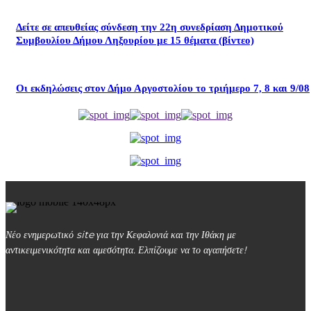
Δείτε σε απευθείας σύνδεση την 22η συνεδρίαση Δημοτικού
Συμβουλίου Δήμου Ληξουρίου με 15 θέματα (βίντεο)
Οι εκδηλώσεις στον Δήμο Αργοστολίου το τριήμερο 7, 8 και 9/08
Νέο ενημερωτικό site για την Κεφαλονιά και την Ιθάκη με
αντικειμενικότητα και αμεσότητα. Ελπίζουμε να το αγαπήσετε!
kefalonialife24@gmail.com