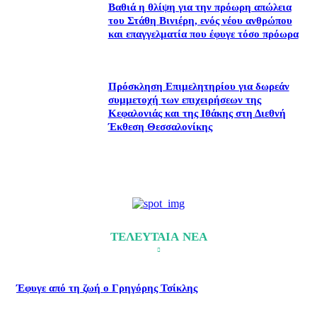
Βαθιά η θλίψη για την πρόωρη απώλεια
του Στάθη Βινιέρη, ενός νέου ανθρώπου
και επαγγελματία που έφυγε τόσο πρόωρα
Πρόσκληση Επιμελητηρίου για δωρεάν
συμμετοχή των επιχειρήσεων της
Κεφαλονιάς και της Ιθάκης στη Διεθνή
Έκθεση Θεσσαλονίκης
ΤΕΛΕΥΤΑΙΑ ΝΕΑ
Έφυγε από τη ζωή ο Γρηγόρης Τσίκλης