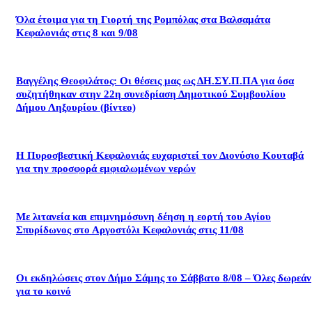
Όλα έτοιμα για τη Γιορτή της Ρομπόλας στα Βαλσαμάτα
Κεφαλονιάς στις 8 και 9/08
Βαγγέλης Θεοφιλάτος: Οι θέσεις μας ως ΔΗ.ΣΥ.Π.ΠΑ για όσα
συζητήθηκαν στην 22η συνεδρίαση Δημοτικού Συμβουλίου
Δήμου Ληξουρίου (βίντεο)
Η Πυροσβεστική Κεφαλονιάς ευχαριστεί τον Διονύσιο Κουταβά
για την προσφορά εμφιαλωμένων νερών
Με λιτανεία και επιμνημόσυνη δέηση η εορτή του Αγίου
Σπυρίδωνος στο Αργοστόλι Κεφαλονιάς στις 11/08
Οι εκδηλώσεις στον Δήμο Σάμης το Σάββατο 8/08 – Όλες δωρεάν
για το κοινό