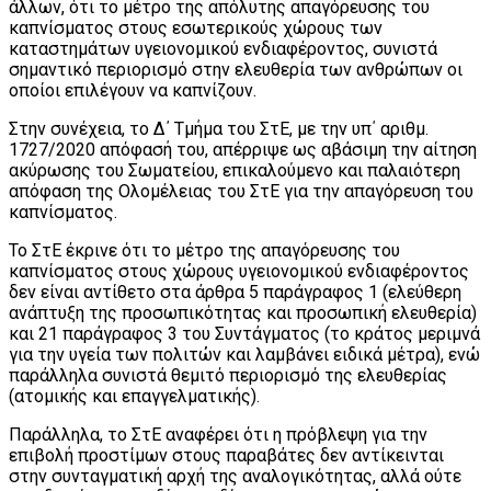
άλλων, ότι το μέτρο της απόλυτης απαγόρευσης του
καπνίσματος στους εσωτερικούς χώρους των
καταστημάτων υγειονομικού ενδιαφέροντος, συνιστά
σημαντικό περιορισμό στην ελευθερία των ανθρώπων οι
οποίοι επιλέγουν να καπνίζουν.
Στην συνέχεια, το Δ΄ Τμήμα του ΣτΕ, με την υπ΄ αριθμ.
1727/2020 απόφασή του, απέρριψε ως αβάσιμη την αίτηση
ακύρωσης του Σωματείου, επικαλούμενο και παλαιότερη
απόφαση της Ολομέλειας του ΣτΕ για την απαγόρευση του
καπνίσματος.
Το ΣτΕ έκρινε ότι το μέτρο της απαγόρευσης του
καπνίσματος στους χώρους υγειονομικού ενδιαφέροντος
δεν είναι αντίθετο στα άρθρα 5 παράγραφος 1 (ελεύθερη
ανάπτυξη της προσωπικότητας και προσωπική ελευθερία)
και 21 παράγραφος 3 του Συντάγματος (το κράτος μεριμνά
για την υγεία των πολιτών και λαμβάνει ειδικά μέτρα), ενώ
παράλληλα συνιστά θεμιτό περιορισμό της ελευθερίας
(ατομικής και επαγγελματικής).
Παράλληλα, το ΣτΕ αναφέρει ότι η πρόβλεψη για την
επιβολή προστίμων στους παραβάτες δεν αντίκεινται
στην συνταγματική αρχή της αναλογικότητας, αλλά ούτε