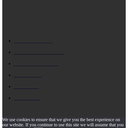
βασίζεται σε δυο μέτρα και δυο σταθμά
ΔΗΜΟΦΙΛΗ
ΚΕΦΑΛΟΝΙΑ
5731
Δ. ΑΡΓΟΣΤΟΛΙΟΥ
4801
Δ. ΛΗΞΟΥΡΙΟΥ
4162
ΚΗΔΕΙΑ
1931
ΙΟΝΙΟ
1795
ΙΘΑΚΗ
1546
We use cookies to ensure that we give you the best experience on
our website. If you continue to use this site we will assume that you