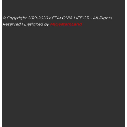
Αργοστόλι, Κεφαλονιά, ΤΚ 28100
© Copyright 2019-2020 KEFALONIA LIFE GR - All Rights
Reserved | Designed by
MySystemLand
ΕΙΔΗΣΕΙΣ
Έφυγε από τη ζωή η Ανδριάννα Πυλαρινού – Λίβου
ΑΝΑΣΑ για τον αντιπλημμυρικό αγωγό στην Αγία
Ευφημία: Σε ευθεία αμφισβήτηση η αποτελεσματικότητα
του έργου
Αργοστόλι: Η παραχώρηση των κοινόχρηστων χώρων