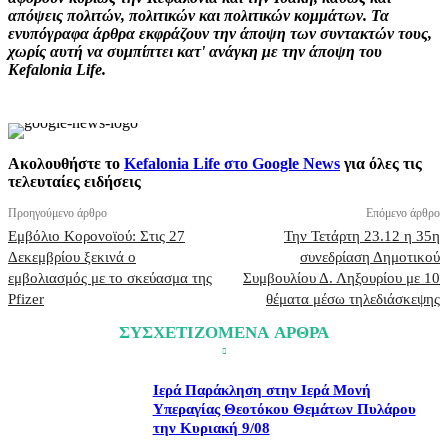
απόψεις πολιτών, πολιτικών και πολιτικών κομμάτων. Τα
ενυπόγραφα άρθρα εκφράζουν την άποψη των συντακτών τους,
χωρίς αυτή να συμπίπτει κατ' ανάγκη με την άποψη του
Kefalonia Life.
Ακολουθήστε το
Kefalonia Life στο Google News
για όλες τις
τελευταίες ειδήσεις
Προηγούμενο άρθρο
Επόμενο άρθρο
Εμβόλιο Κορονοϊού: Στις 27
Την Τετάρτη 23.12 η 35η
Δεκεμβρίου ξεκινά ο
συνεδρίαση Δημοτικού
εμβολιασμός με το σκεύασμα της
Συμβουλίου Δ. Ληξουρίου με 10
Pfizer
θέματα μέσω τηλεδιάσκεψης
ΣΥΣΧΕΤΙΖΟΜΕΝΑ ΑΡΘΡΑ
Ιερά Παράκληση στην Ιερά Μονή
Υπεραγίας Θεοτόκου Θεμάτων Πυλάρου
την Κυριακή 9/08