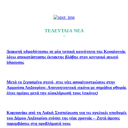
ΤΕΛΕΥΤΑΙΑ ΝΕΑ
Διακοπή υδροδότησης σε μία τοπική κοινότητα της Κεφαλονιάς
λόγω αποκατάστασης έκτακτης βλάβης στον κεντρικό αγωγό
ύδρευσης
Μετά το ξεχασμένο στενό, στις νέες ασφαλτοστρώσεις στην
Αμμούσα Ληξουρίου: Απογοητευτική εικόνα με σημάδια φθοράς
λίγες ημέρες μετά την ολοκλήρωσή τους (εικόνες)
Καμπανάκι από τη Λαϊκή Συσπείρωση για τις σχολικές υποδομές
του Δήμου Ληξουρίου ενόψει της νέας χρονιάς – Ζητά άμεσες
παρεμβάσεις στα προβλήματά τους