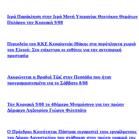
Ιερά Παράκληση στην Ιερά Μονή Υπεραγίας Θεοτόκου Θεμάτων
Πυλάρου την Κυριακή 9/08
Περιοδεία του ΚΚΕ Κεφαλονιάς-Ιθάκης στα πυρόπληκτα χωριά
του Ελειού: Στο επίκεντρο οι ευθύνες για την αντιπυρική
προστασία
Ακυρώνεται η Βραδιά Τζαζ στην Πεσσάδα που ήταν
προγραμματισμένη για το Σάββατο 8/08
Την Κυριακή 9/08 το 40ήμερο Μνημόσυνο για τον πρώην
Δήμαρχο Ληξουρίου Γιώργο Φιλιππάτο
Ο Πρόεδρος Κοινότητας Πάστρας ευχαριστεί τους εργαζόμενους
του Δήμου Αργοστολίου που στάθηκαν στην πρώτη γραμμή της