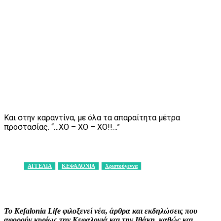
Και στην καραντίνα, με όλα τα απαραίτητα μέτρα
προστασίας. “…ΧΟ – ΧΟ – ΧΟ!!…”
ΑΓΓΕΛΙΑ
ΚΕΦΑΛΟΝΙΑ
Χριστούγεννα
Facebook
X
Pinterest
WhatsApp
Το Kefalonia Life φιλοξενεί νέα, άρθρα και εκδηλώσεις που
αφορούν κυρίως την Κεφαλονιά και την Ιθάκη, καθώς και