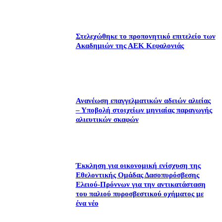
Στελεχώθηκε το προπονητικό επιτελείο των
Ακαδημιών της ΑΕΚ Κεφαλονιάς
Ανανέωση επαγγελματικών αδειών αλιείας
– Υποβολή στοιχείων μηνιαίας παραγωγής
αλιευτικών σκαφών
Έκκληση για οικονομική ενίσχυση της
Εθελοντικής Ομάδας Δασοπυρόσβεσης
Ελειού-Πρόννων για την αντικατάσταση
του παλιού πυροσβεστικού οχήματος με
ένα νέο